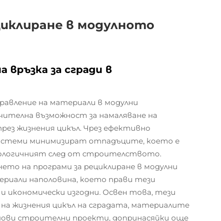
иклиране в модулното
 връзка за сгради в
равление на материали в модулни
чителна възможност за намаляване на
рез жизнения цикъл. Чрез ефективно
системи минимизират отпадъците, което е
кологичният след от строителството.
то на програми за рециклиране в модулни
ериали наполовина, което прави тези
 и икономически изгодни. Освен това, тези
 на жизнения цикъл на сградата, материалите
 нови строителни проекти, допринасяйки още