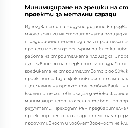
Минимизиране на грешки на с
проекти за метални сгради
Използването на модулни дизайни в предв
много грешки на строителната площадка, 
традиционните методи на строителство.
процеси можем да осигурим по-високо нив
работа на строителната площадка. Споре
използването на предварително изработе
графиката на строителството с до 50%, к
проектите. Тази ефективност не само нам
изпълнение на проектите, позволявайки н
клиентите си. Това оказва дълбоко влиян
минимизирането на грешките води до опр
резултати. Преходът към предварителна 
проектирането на сгради от метал, предл
продуктивност и удовлетвореност на кл