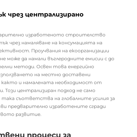
ък чрез централизирано
варително изработеното строителство
ък чрез намаляване на консумацията на
ективност. Проучвания на екоорганизации
е може да намали въглеродните емисии с до
елни методи. Освен това енергийно
използването на местно доставени
, както и намалената необходимост от
 Този централизиран подход не само
 така съответства на глобалните усилия за
ави предварително изработените сгради
ивото развитие.
вени процеси за