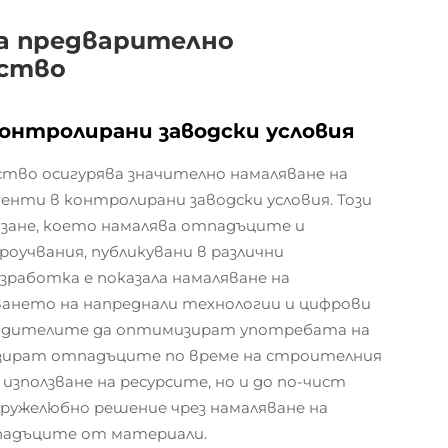
а предварително
ство
онтролирани заводски условия
во осигурява значително намаляване на
нти в контролирани заводски условия. Този
язане, което намалява отпадъците и
оучвания, публикувани в различни
работка е показала намаляване на
ването на напреднали технологии и цифрови
водителите да оптимизират употребата на
изират отпадъците по време на строителния
 използване на ресурсите, но и до по-чист
ружелюбно решение чрез намаляване на
падъците от материали.