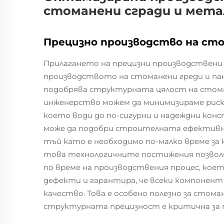
стоманени сгради и мета
Прецизно производство на сто
Прилагането на прецизни производствени 
производството на стоманени греди и па
подобрява структурната цялост на стома
инженерство можем да минимизираме рис
което води до по-сигурни и надеждни конс
може да подобри строителната ефективнос
тъй като е необходимо по-малко време за
това технологичните постижения позволя
по време на производствения процес, ко
дефекти и гарантира, че всеки компонен
качество. Това е особено полезно за стом
структурната прецизност е критична за