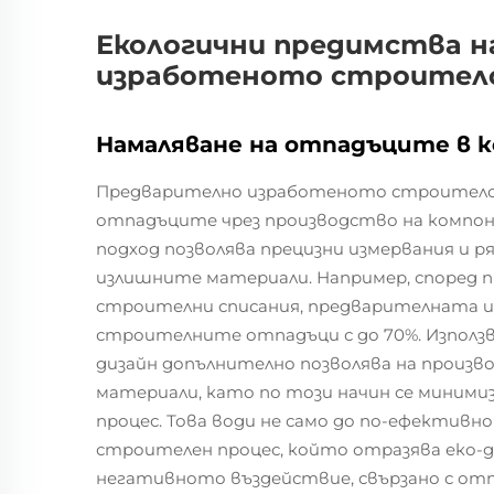
Екологични предимства н
изработеното строител
Намаляване на отпадъците в к
Предварително изработеното строителст
отпадъците чрез производство на компоне
подход позволява прецизни измервания и р
излишните материали. Например, според пр
строителни списания, предварителната из
строителните отпадъци с до 70%. Използ
дизайн допълнително позволява на произ
материали, като по този начин се миним
процес. Това води не само до по-ефективно
строителен процес, който отразява еко-д
негативното въздействие, свързано с от