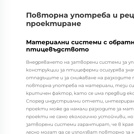
Повторна употреба и рец
проектиране
Материални системи с обратна
птицевъдството
Внедряването на затворени системи за уп
конструкции за птицеферми осигурява зна
отпадъците и за снижаване на разходите п
повторна употреба на материали, тези 
критичен фактор, като се има предвид е
Според индустриални отчети, интегриране
проекти може да намали разходите за мат
проекти не само екологично устойчиви, но
затворени системи гарантират, че в края
лесно могат да се използват повторно за