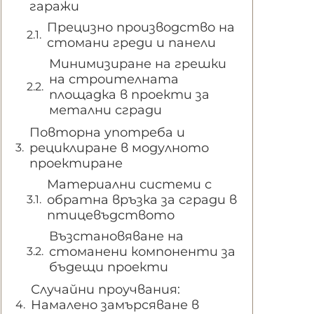
гаражи
Прецизно производство на
стомани греди и панели
Минимизиране на грешки
на строителната
площадка в проекти за
метални сгради
Повторна употреба и
рециклиране в модулното
проектиране
Материални системи с
обратна връзка за сгради в
птицевъдството
Възстановяване на
стоманени компоненти за
бъдещи проекти
Случайни проучвания:
Намалено замърсяване в