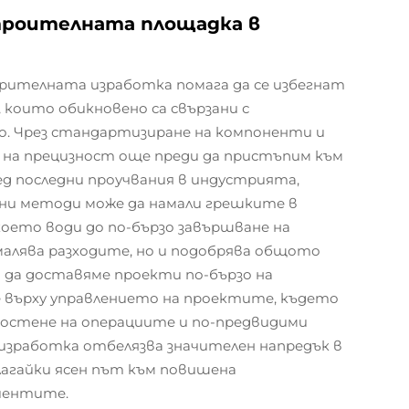
троителната площадка в
арителната изработка помага да се избегнат
които обикновено са свързани с
 Чрез стандартизиране на компоненти и
о на прецизност още преди да пристъпим към
д последни проучвания в индустрията,
ни методи може да намали грешките в
оето води до по-бързо завършване на
алява разходите, но и подобрява общото
и да доставяме проекти по-бързо на
ие върху управлението на проектите, където
остене на операциите и по-предвидими
изработка отбелязва значителен напредък в
агайки ясен път към повишена
иентите.