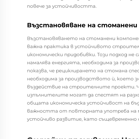
повече за устойчивостта.
Възстановяване на стоманени
Възстановяването на стоманени компонен
важна практика в устойчивото строителс
икономически придобивки. Този подход не с
намалява енергията, необходима за прои
показва, че рециклирането на стомана сп
необходима за производството ѝ, което 
въздействие на строителните проекти. Ч
изпълнителите могат да спестят на разх
общата икономическа устойчивост на бъ
важността от повторната употреба на ма
устойчиво развитие, като същевременно 