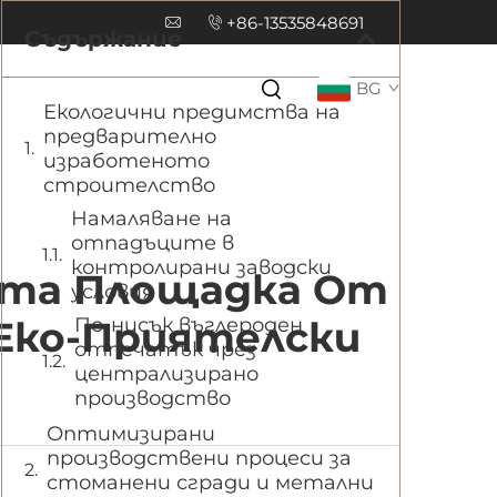
+86-13535848691
Съдържание
BG
Екологични предимства на
предварително
изработеното
строителство
Намаляване на
отпадъците в
контролирани заводски
ата Площадка От
условия
Еко-Приятелски
По-нисък въглероден
отпечатък чрез
централизирано
производство
Оптимизирани
производствени процеси за
стоманени сгради и метални