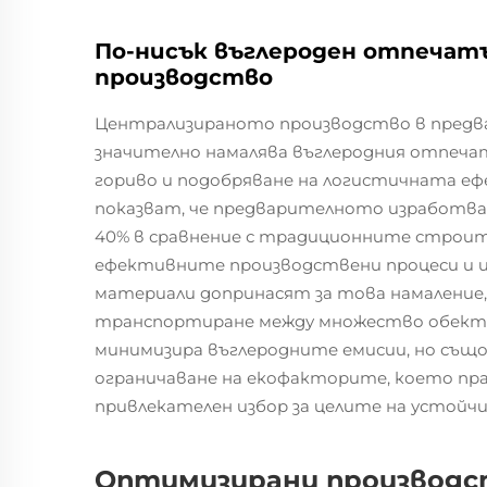
По-нисък въглероден отпечат
производство
Централизираното производство в пред
значително намалява въглеродния отпечат
гориво и подобряване на логистичната еф
показват, че предварителното изработван
40% в сравнение с традиционните строит
ефективните производствени процеси и 
материали допринасят за това намаление
транспортиране между множество обекти.
минимизира въглеродните емисии, но също
ограничаване на екофакторите, което пр
привлекателен избор за целите на устойч
Оптимизирани производст