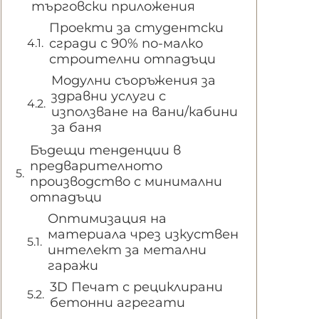
търговски приложения
Проекти за студентски
сгради с 90% по-малко
строителни отпадъци
Модулни съоръжения за
здравни услуги с
използване на вани/кабини
за баня
Бъдещи тенденции в
предварителното
производство с минимални
отпадъци
Оптимизация на
материала чрез изкуствен
интелект за метални
гаражи
3D Печат с рециклирани
бетонни агрегати