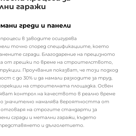
лни гаражи
мани греди и панели
процеси в заводите осигурява
нели точно според спецификациите, което
нените сгради. Благодарение на прецизното
ка от грешки по време на строителството,
трукции. Проучвания показват, че този подход
т с до 30% и да намали разходите за труд,
 корекции на строителната площадка. Освен
ват контрол на качеството в реално време
ето значително намалява вероятността от
т отговаря на строгите стандарти за
анени сгради и метални гаражи, където
 представянето и дълголетието.