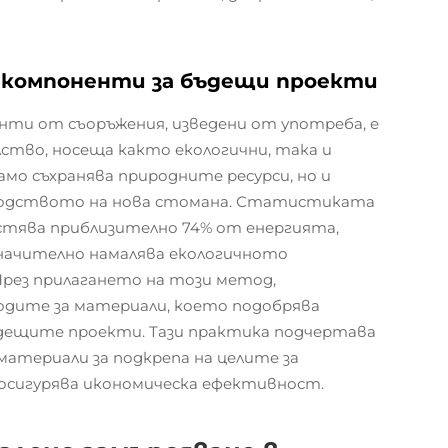
 компоненти за бъдещи проекти
ти от съоръжения, изведени от употреба, е
тво, носеща както екологични, така и
амо съхранява природните ресурси, но и
зводството на нова стомана. Статистиката
естява приблизително 74% от енергията,
значително намалява екологичното
рез прилагането на този метод,
одите за материали, което подобрява
дещите проекти. Тази практика подчертава
териали за подкрепа на целите за
осигурява икономическа ефективност.