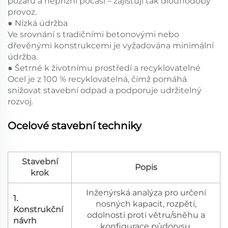
požáru a nepřízni počasí – zajišťují tak dlouhodobý
provoz.
● Nízká údržba
Ve srovnání s tradičními betonovými nebo
dřevěnými konstrukcemi je vyžadována minimální
údržba.
● Šetrné k životnímu prostředí a recyklovatelné
Ocel je z 100 % recyklovatelná, čímž pomáhá
snižovat stavební odpad a podporuje udržitelný
rozvoj.
Ocelové stavební techniky
Stavební
Popis
krok
Inženýrská analýza pro určení
1.
nosných kapacit, rozpětí,
Konstrukční
odolnosti proti větru/sněhu a
návrh
konfigurace půdorysu.