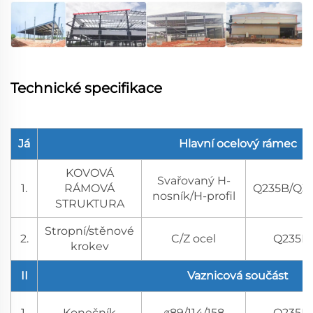
Technické specifikace
Já
Hlavní ocelový rámec
KOVOVÁ
Svařovaný H-
1.
RÁMOVÁ
Q235B/Q3
nosník/H-profil
STRUKTURA
Stropní/stěnové
2.
C/Z ocel
Q235B
krokev
II
Vaznicová součást
1.
Konečník
∅89/114/158
Q235B