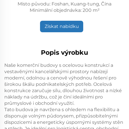
Místo původu: Foshan, Kuang-tung, Čína
Minimální objednávka: 200 m²
Získat nabídku
Popis výrobku
Naše komerční budovy s ocelovou konstrukcí a
vestavěnými kancelářskými prostory nabízejí
moderní, odolnou a cenově výhodnou řešení pro
širokou škálu podnikatelských potřeb. Ocelová
konstrukce zaručuje sílu, dlouhou životnost a nízké
náklady na údržbu, což je činí ideálními pro
průmyslové i obchodní využití.
Tato budova je navržena s ohledem na flexibilitu a
disponuje volným půdorysem, přizpůsobitelnými
dispozicemi a energeticky úspornými systémy stěn
a střech. Je ideální pro logistická centra, obchodní