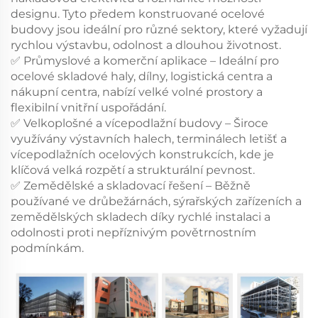
designu. Tyto předem konstruované ocelové
budovy jsou ideální pro různé sektory, které vyžadují
rychlou výstavbu, odolnost a dlouhou životnost.
✅ Průmyslové a komerční aplikace – Ideální pro
ocelové skladové haly, dílny, logistická centra a
nákupní centra, nabízí velké volné prostory a
flexibilní vnitřní uspořádání.
✅ Velkoplošné a vícepodlažní budovy – Široce
využívány výstavních halech, terminálech letišť a
vícepodlažních ocelových konstrukcích, kde je
klíčová velká rozpětí a strukturální pevnost.
✅ Zemědělské a skladovací řešení – Běžně
používané ve drůbežárnách, sýrařských zařízeních a
zemědělských skladech díky rychlé instalaci a
odolnosti proti nepříznivým povětrnostním
podmínkám.