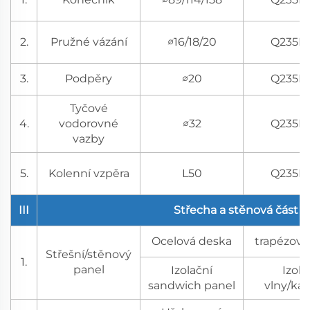
2.
Pružné vázání
∅16/18/20
Q235B
3.
Podpěry
∅20
Q235B
Tyčové
4.
vodorovné
∅32
Q235B
vazby
5.
Kolenní vzpěra
L50
Q235B
III
Střecha a stěnová část
Ocelová deska
trapézový
Střešní/stěnový
1.
panel
Izolační
Izola
sandwich panel
vlny/ka