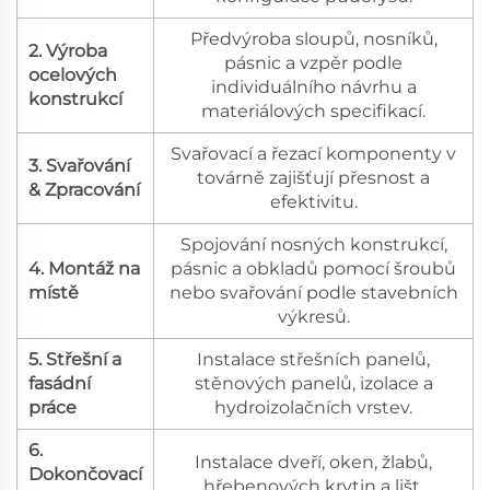
Předvýroba sloupů, nosníků,
2. Výroba
pásnic a vzpěr podle
ocelových
individuálního návrhu a
konstrukcí
materiálových specifikací.
Svařovací a řezací komponenty v
3. Svařování
továrně zajišťují přesnost a
& Zpracování
efektivitu.
Spojování nosných konstrukcí,
4. Montáž na
pásnic a obkladů pomocí šroubů
místě
nebo svařování podle stavebních
výkresů.
5. Střešní a
Instalace střešních panelů,
fasádní
stěnových panelů, izolace a
práce
hydroizolačních vrstev.
6.
Instalace dveří, oken, žlabů,
Dokončovací
hřebenových krytin a lišt.