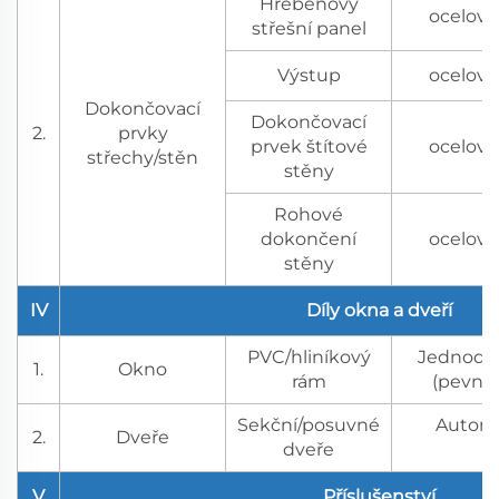
Hřebenový
ocelový
střešní panel
Výstup
ocelový
Dokončovací
Dokončovací
2.
prvky
prvek štítové
ocelový
střechy/stěn
stěny
Rohové
dokončení
ocelový
stěny
IV
Díly okna a dveří
PVC/hliníkový
Jednoduc
1.
Okno
rám
(pevné/
Sekční/posuvné
Automa
2.
Dveře
dveře
V
Příslušenství