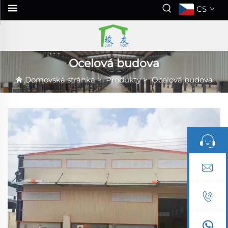
CS
Ocelová budova
Domovská stránka
>
Produkty
>
Ocelová budova