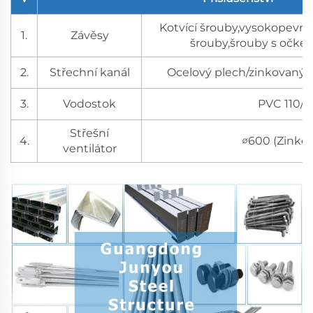
Kotvící šrouby,vysokopevno
1.
Závěsy
šrouby,šrouby s očkem,
2.
Střechní kanál
Ocelový plech/zinkovaný/
3.
Vodostok
PVC 110/1
Střešní
4.
∅600 (Zinko
ventilátor