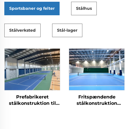
Sportsbaner og felter
Stålhus
Stålverksted
Stål-lager
Prefabrikeret
Fritspændende
stålkonstruktion til
stålkonstruktion
tennishaller for
bygget som tennishal
indendørs
sportsfaciliteter