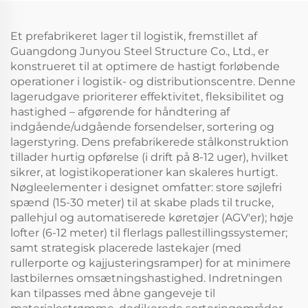
Et prefabrikeret lager til logistik, fremstillet af
Guangdong Junyou Steel Structure Co., Ltd., er
konstrueret til at optimere de hastigt forløbende
operationer i logistik- og distributionscentre. Denne
lagerudgave prioriterer effektivitet, fleksibilitet og
hastighed – afgørende for håndtering af
indgående/udgående forsendelser, sortering og
lagerstyring. Dens prefabrikerede stålkonstruktion
tillader hurtig opførelse (i drift på 8-12 uger), hvilket
sikrer, at logistikoperationer kan skaleres hurtigt.
Nøgleelementer i designet omfatter: store søjlefri
spænd (15-30 meter) til at skabe plads til trucke,
pallehjul og automatiserede køretøjer (AGV'er); høje
lofter (6-12 meter) til flerlags pallestillingssystemer;
samt strategisk placerede lastekajer (med
rullerporte og kajjusteringsramper) for at minimere
lastbilernes omsætningshastighed. Indretningen
kan tilpasses med åbne gangeveje til