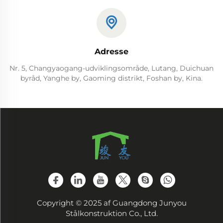
Adresse
Nr. 5, Changyaogang-udviklingsområde, Lutang, Duichuan
byråd, Yanghe by, Gaoming distrikt, Foshan by, Kina.
Copyright © 2025 af Guangdong Junyou
Stålkonstruktion Co., Ltd.