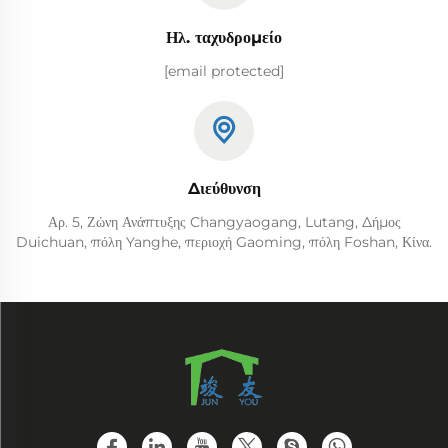
Ηλ. ταχυδρομείο
[email protected]
Διεύθυνση
Αρ. 5, Ζώνη Ανάπτυξης Changyaogang, Lutang, Δήμος
Duichuan, πόλη Yanghe, περιοχή Gaoming, πόλη Foshan, Κίνα.