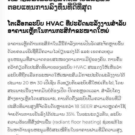
ຕອບແທນການລົງທຶນທີ່ດີທີ່ສຸດ
ໂຕເລືອກລະບົບ HVAC ທີ່ປະຢັດພະລັງງານສຳລັບ
ອາຄານເຫຼັກໃນການກະສິກຳຂະໜາດໃຫຍ່
ອາຄານເຫຼັກດ້ານກະສິກຳໃນມື້ນີ້ກຳລັງກາຍເປັນອັດສະຈັກຫຼາຍຂຶ້ນ
ດ້ວຍຄອມເພີເຊີ້ທີ່ມີຄວາມໄວປ່ຽນແປງໄດ້ ແລະ ເຂດຄວບຄຸມ
ອຸນຫະພູມທີ່ສາມາດຕອບສະໜອງຕາມການມີຢູ່ຂອງຄົນ. ການຄົ້ນ
ຄວ້າກ່ຽວກັບປະສິດທິພາບຂອງລະບົບ HVAC ສະແດງໃຫ້ເຫັນວ່າ
ລະບົບທີ່ຖືກເລືອກຂະໜາດໃຫ້ເໝາະສົມມັກຈະປະຢັດພະລັງງານໄດ້
ປະມານ 20 ຫາ 30 ເປີເຊັນ ຕົວທຽບກັບລະບົບທີ່ໃຫຍ່ເກີນໄປ, ໂດຍ
ສະເພາະເນື່ອງຈາກມັນບໍ່ຕ້ອງເປີດ-ປິດຕະຫຼອດເວລາ. ສຳລັບໂຄງ
ສ້າງທາງເຫຼັກໂດຍສະເພາະ, ການຕິດຕັ້ງລະບົບປັ໊ມຄວາມຮ້ອນທີ່ມີ
ປະສິດທິພາບສູງທີ່ຈັດອັນດັບຫຼາຍກວ່າ 18 SEER ສາມາດຫຼຸດຄ່າໃຊ້
ຈ່າຍດ້ານການເຢັນລົງໄດ້ປະມານ 35%. ໃນຂະນະດຽວກັນ, ລະບົບ
ຄວາມຮ້ອນທີ່ສົ່ງຜ່ານພື້ນ (radiant floor heating) ຊ່ວຍແກ້ໄຂ
ບັນຫາດ້ານອຸນຫະພູມທີ່ບໍ່ສະເໝີກັນໃນອາຄານຟາມທີ່ມີຄວາມສູງ,