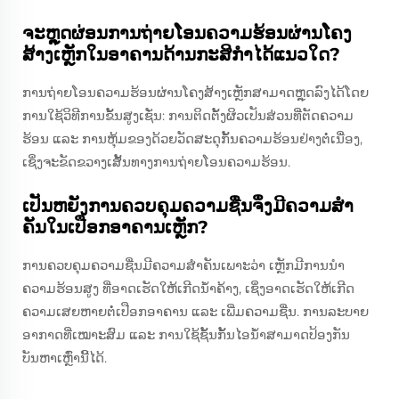
ຈະຫຼຸດຜ່ອນການຖ່າຍໂອນຄວາມຮ້ອນຜ່ານໂຄງ
ສ້າງເຫຼັກໃນອາຄານດ້ານກະສິກໍາໄດ້ແນວໃດ?
ການຖ່າຍໂອນຄວາມຮ້ອນຜ່ານໂຄງສ້າງເຫຼັກສາມາດຫຼຸດລົງໄດ້ໂດຍ
ການໃຊ້ວິທີການຂັ້ນສູງເຊັ່ນ: ການຕິດຕັ້ງຜິວເປັນສ່ວນທີ່ຕັດຄວາມ
ຮ້ອນ ແລະ ການຫຸ້ມຂອງດ້ວຍວັດສະດຸກັ້ນຄວາມຮ້ອນຢ່າງຕໍ່ເນື່ອງ,
ເຊິ່ງຈະຂັດຂວາງເສັ້ນທາງການຖ່າຍໂອນຄວາມຮ້ອນ.
ເປັນຫຍັງການຄວບຄຸມຄວາມຊື່ນຈຶ່ງມີຄວາມສໍາ
ຄັນໃນເປືອກອາຄານເຫຼັກ?
ການຄວບຄຸມຄວາມຊື່ນມີຄວາມສໍາຄັນເພາະວ່າ ເຫຼັກມີການນໍາ
ຄວາມຮ້ອນສູງ ທີ່ອາດເຮັດໃຫ້ເກີດນ້ໍາຄ້າງ, ເຊິ່ງອາດເຮັດໃຫ້ເກີດ
ຄວາມເສຍຫາຍຕໍ່ເປືອກອາຄານ ແລະ ເພີ່ມຄວາມຊື່ນ. ການລະບາຍ
ອາກາດທີ່ເໝາະສົມ ແລະ ການໃຊ້ຊັ້ນກັ້ນໄອນ້ໍາສາມາດປ້ອງກັນ
ບັນຫາເຫຼົ່ານີ້ໄດ້.