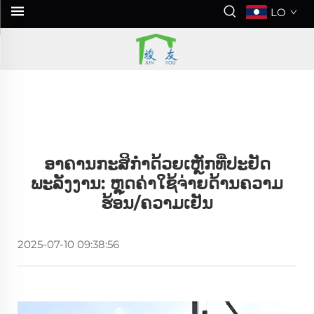
LO
ອາຄານກະສິກຳດ້ວຍເຫຼັກທີ່ປະຢັດ
ພະລັງງານ: ຫຼຸດຄ່າໃຊ້ຈ່າຍດ້ານຄວາມ
ຮ້ອນ/ຄວາມເຢັນ
2025-07-10 09:38:56