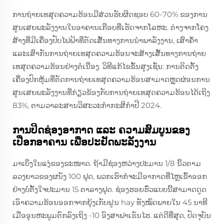
ການຖ່າຍເທສຸດຄວາມຮ້ອນມີສ່ວນຮັບຜິດຊອບ 60-70% ຂອງການ
ສູນເສຍພະລັງງານໃນອາຄານເກືອບທີ່ເຮັດຈາກໂລຫະ. ຕ່າງຈາກໂຄງ
ສ້າງທີ່ມີເຄື່ອງປັບໄຟຟ້າທີ່ຕັດເສັ້ນທາງການນຳພາລັງງານ, ເສົາຄ້ຳ
ແລະເສົາກັນການຖ່າຍເທສຸດຄວາມຮ້ອນຈະສ້າງເສັ້ນທາງການຖ່າຍ
ເທສຸດຄວາມຮ້ອນຢ່າງຕໍ່ເນື່ອງ. ວິທີແກ້ໄຂຂັ້ນສູງເຊັ່ນ: ການຕິດຕັ້ງ
ເຄື່ອງປົກຫຸ້ມທີ່ຕັດການຖ່າຍເທສຸດຄວາມຮ້ອນສາມາດຫຼຸດຜ່ອນການ
ສູນເສຍພະລັງງານທີ່ກ່ຽວຂ້ອງກັບການຖ່າຍເທສຸດຄວາມຮ້ອນໄດ້ເຖິງ
83%, ຕາມວາລະສານວິສະວະກຳກະສິກຳປີ 2024.
ການປິດຊ່ອງອາກາດ ແລະ ຄວາມສົມບູນຂອງ
ເປືອກອາຄານ ເພື່ອປະຢັດພະລັງງານ
ມາເບິ່ງໃນແງ່ຂອງຂະໜາດ. ຖ້າມີຊ່ອງຫວ່າງປະມານ 1/8 ນິ້ວຕາມ
ລວງຍາວຂອງຜນັງ 100 ຟຸດ, ພວກເຮົາກໍຈະມີອາກາດທີ່ໄຫຼເຂົ້າອອກ
ຢ່າງບໍ່ຕັ້ງໃຈປະມານ 15 ຕາລາງຟຸດ. ຊ່ອງຮອຍຮົ່ວແບບນີ້ສາມາດດູດ
ເອົາຄວາມຮ້ອນອອກຈາກຍຸ້ງເກັບຝູນ hay ທັງໝົດພາຍໃນ 45 ນາທີ
ເມື່ອອຸນຫະພູມຕົກລົງເຖິງ -10 ອົງສາຟາເຣັນໄຮ. ແຕ່ດີທີ່ສຸດ, ປັດຈຸບັນ