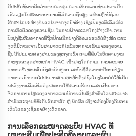
ມີປະສິດທິພາບດີກວ່າການຄວບຄຸມຄວາມຮ້ອນແບບທຳມະດາເມື່ອ
ເຮັດວຽກໃນສະພາບອາກາດທີ່ມີຄວາມຊື່ນສູງ. ແຜ່ນເຫຼົ່ານີ້ຊ່ວຍ
ຮັກສາໄລຍະຫ່າງທີ່ປອດໄພຈາກຈຸດນ້ຳຄ້າງ ເຊິ່ງເປັນຈຸດທີ່ເລີ່ມເກີດ
ການກົດຕົວຂອງຄວາມຊື່ນ. ໃນການພິຈາລະນາໂຄງສ້າງເກົ່າ, ການ
ປັບປຸງຊັ້ນກັ້ນອາກາດທີ່ຖືກປິດຜນຶກຢ່າງດີອ້ອມຮອບຂໍ້ຕໍ່ທັງໝົດ ແລະ
ຈຸດທີ່ມີການເຈาะນັ້ນສາມາດແກ້ໄຂບັນຫາການເຂົ້າມາຂອງຄວາມ
ຊື່ນໄດ້ປະມານສອງສາມຂອງທຸກຈຸດເຂົ້າ ຕາມທີ່ພົບໃນບົດລາຍງານ
ຕ່າງໆຂອງອຸດສາຫະກໍາ HVAC. ເຖິງຢ່າງໃດກໍຕາມ, ການລະບາຍ
ອາກາດທີ່ເໝາະສົມຍັງສຳຄັນຫຼາຍ. ລະບົບທີ່ດີຄວນຈະມີການປ່ຽນ
ອາກາດເກົ່າອອກໄປປະມານສາມຫາຫ້າຄັ້ງຕໍ່ຊົ່ວໂມງໂດຍບໍ່ກໍ່ໃຫ້ເກີດ
ພະລັງງານເພີ່ມເຕີມຕໍ່ອຸປະກອນໃຫ້ຄວາມຮ້ອນ ແລະ ເຢັນ. ການ
ຈັດການການໄຫຼຂອງອາກາດແບບນີ້ກາຍເປັນສິ່ງສຳຄັນໂດຍສະເພາະ
ສຳລັບສະຖານທີ່ທີ່ເກັບຮັກສາສັດ ຫຼື ພືດຜັກ ເຊິ່ງຈະຕ້ອງປ້ອງກັນການ
ເຕີບໂຕຂອງເຊື້ອລາຢ່າງເດັດຂາດ.
ການເລືອກຂະໜາດລະບົບ HVAC ທີ່
ເໝາະສົມເພື່ອປະສິດທິພາບແລະຜົນ