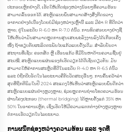
ປະກອບເຫຼັກຢ່າງດີ, ເຮັດໃຫ້ເກີດຊ່ອງຫວ່າງນ້ອຍໆທີ່ຄວາມຮ້ອນ
ສາມາດລົ້ນອອກໄດ້. ສະຫຼັດແບບພົ່ນສາມາດສ້າງສິ່ງກີດຂວາງ
ອາກາດຢ່າງຕໍ່ເນື່ອງໂດຍບໍ່ມີຊ່ອງຫວ່າງເຫຼົ່ານີ້ ແລະ ມີຄ່າ R ທີ່ດີກວ່າ
ຫຼາຍ, ຢູ່ໃນລະດັບ R-6.0 ຫາ R-7.0 ຕໍ່ນິ້ວ. ການທົດສອບບາງຢ່າງຊີ້
ໃຫ້ເຫັນວ່າມັນສາມາດຫຼຸດການສູນເສຍພະລັງງານລົງໄດ້ເກືອບເຄິ່ງ
ໜຶ່ງ ຖ້າທຽບກັບຜະລິດຕະພັນໄຍແກ້ວແບບດັ້ງເດີມ. ສຳລັບບັນດາ
ສະຖານທີ່ເຊັ່ນ: ຄອກສັດ ຫຼື ເຮືອນແກ້ວ ທີ່ມີບັນຫາດ້ານຄວາມຊື້ນຢູ່
ສະເໝີ, ສະຫຼັດແບບແຜ່ນແຂງກໍເຮັດວຽກໄດ້ດີເຊັ່ນດຽວກັນ. ມັນ
ສາມາດໃຫ້ຄ່າການສະຫຼັດທີ່ດີໃນລະດັບ R-4.0 ຫາ R-6.5 ຕໍ່ນິ້ວ
ແລະ ບໍ່ຖືກບີບອັດໃນໄລຍະຍາວຄືກັບວັດສະດຸອື່ນໆ. ການຄົ້ນຄວ້າລ່າ
ສຸດທີ່ຖືກຕີພິມໃນປີ 2024 ສະແດງໃຫ້ເຫັນວ່າສະຫຼັດແບບພົ່ນດີກວ່າ
ສະຫຼັດແບບແຜ່ນຢ່າງຫຼວງຫຼາຍ, ຊ່ວຍຫຼຸດການຖ່າຍໂທດຄວາມຮ້ອນ
ຜ່ານໂຄງປະກອບ (thermal bridging) ໄດ້ຫຼາຍຕັ້ງແຕ່ 35% ຫາ
50% ໃນອາຄານເຫຼັກ, ເຊິ່ງເຮັດໃຫ້ມີຄວາມແຕກຕ່າງຢ່າງຫຼວງຫຼາຍ
ຕໍ່ການເຮັດວຽກໃນໄລຍະຍາວ.
ການຜນຶກຊ່ອງຫວ່າງຄວາມຮ້ອນ ແລະ ຈຸດທີ່