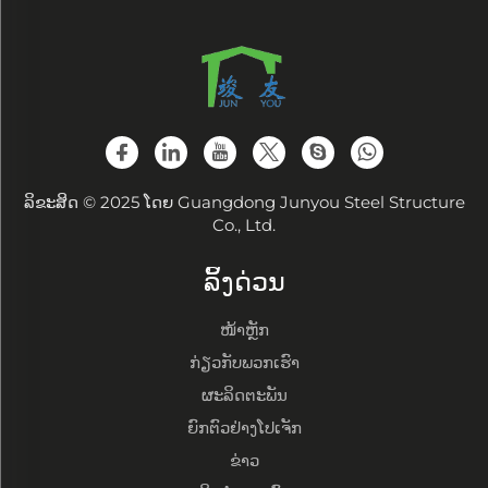
ລິຂະສິດ © 2025 ໂດຍ Guangdong Junyou Steel Structure
Co., Ltd.
ລິ້ງດ່ວນ
ໜ້າຫຼັກ
ກ່ຽວກັບພວກເຮົາ
ຜະລິດຕະພັນ
ຍົກຕົວຢ່າງໂປເຈັກ
ຂ່າວ