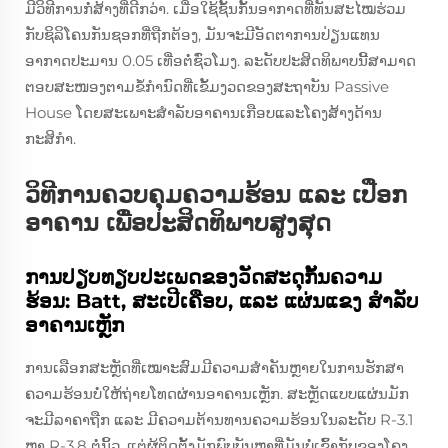
ມີວິທີການກໍ່ສ້າງທີ່ດີກວ່າ. ເມື່ອໃຊ້ຊັ້ນກັ້ນອາກາດທີ່ທັນສະໄໝຮ່ວມ
ກັບຊິລິໂຄນກັນຊອກທີ່ຖືກຕ້ອງ, ມັນຈະມີອັດຕາການປ່ຽນແທນ
ອາກາດປະມານ 0.05 ເທື່ອຕໍ່ຊົ່ວໂມງ. ລະດັບປະສິດທິພາບນີ້ສາມາດ
ຕອບສະໜອງຕາມຂໍ້ກຳນົດທີ່ເຂັ້ມງວດຂອງສະຖາບັນ Passive
House ໂດຍສະເພາະສຳລັບອາຄານເກືອບແລະໂຄງສ້າງດ້ານ
ກະສິກຳ.
ວິທີການຄວບຄຸມຄວາມຮ້ອນ ແລະ ເປືອກ
ອາຄານ ເພື່ອປະສິດທິພາບສູງສຸດ
ການປຽບທຽບປະເພດຂອງວັດສະດຸກັ້ນຄວາມ
ຮ້ອນ: Batt, ສະເປີເຄືອບ, ແລະ ແຜ່ນແຂງ ສຳລັບ
ອາຄານເຫຼັກ
ການເລືອກສະຫຼັດທີ່ເໝາະສົມມີຄວາມສຳຄັນຫຼາຍໃນການຮັກສາ
ຄວາມຮ້ອນບໍ່ໃຫ້ຖ່າຍໂທດຜ່ານອາຄານເຫຼັກ. ສະຫຼັດແບບແຜ່ນມັກ
ຈະມີລາຄາຖືກ ແລະ ມີຄວາມຕ້ານທານຄວາມຮ້ອນໃນລະດັບ R-3.1
ຫາ R-3.8 ຕໍ່ນິ້ວ, ແຕ່ຜູ້ຕິດຕັ້ງມັກພົບບັນຫາທີ່ມັນບໍ່ເຂົ້າກັບຂອງໂຄງ