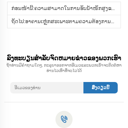
ກ່ອນໜ້ານີ້:
ຄວາມສາມາດໃນການຮັບນ້ຳໜັກສູງຂອງການກໍ່ສ້າງໂຄງປະກອບເຫຼັກ
ຖັດໄປ:
ອາຄານເຫຼໍກສະເພາະຕາມຄວາມຕ້ອງການທີ່ມີປະສິດທິພາບດ້ານຕົ້ນທຶນ: ຄຸ້ມຄ່າກັບເງິນທີ່ຈ່າຍ
ລົງທະບຽນສໍາລັບຈົດຫມາຍຂ່າວຂອງພວກເຮົາ
ຖ້າທ່ານມີຄໍາຖາມໃດໆ, ກະລຸນາອອກຈາກອີເມວແລະພວກເຮົາຈະຕິດຕໍ່ຫາ
ທ່ານໄວເທົ່າທີ່ຈະໄວໄດ້
ສົ່ງດຽວນີ້