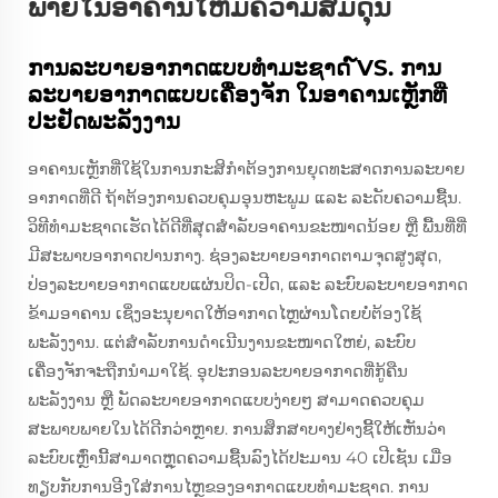
ພາຍໃນອາຄານໃຫ້ມີຄວາມສົມດຸນ
ການລະບາຍອາກາດແບບທຳມະຊາດ ໌VS. ການ
ລະບາຍອາກາດແບບເຄື່ອງຈັກ ໃນອາຄານເຫຼັກທີ່
ປະຢັດພະລັງງານ
ອາຄານເຫຼັກທີ່ໃຊ້ໃນການກະສິກໍາຕ້ອງການຍຸດທະສາດການລະບາຍ
ອາກາດທີ່ດີ ຖ້າຕ້ອງການຄວບຄຸມອຸນຫະພູມ ແລະ ລະດັບຄວາມຊື້ນ.
ວິທີທໍາມະຊາດເຮັດໄດ້ດີທີ່ສຸດສໍາລັບອາຄານຂະໜາດນ້ອຍ ຫຼື ພື້ນທີ່ທີ່
ມີສະພາບອາກາດປານກາງ. ຊ່ອງລະບາຍອາກາດຕາມຈຸດສູງສຸດ,
ປ່ອງລະບາຍອາກາດແບບແຜ່ນປິດ-ເປີດ, ແລະ ລະບົບລະບາຍອາກາດ
ຂ້າມອາຄານ ເຊິ່ງອະນຸຍາດໃຫ້ອາກາດໄຫຼຜ່ານໂດຍບໍ່ຕ້ອງໃຊ້
ພະລັງງານ. ແຕ່ສໍາລັບການດໍາເນີນງານຂະໜາດໃຫຍ່, ລະບົບ
ເຄື່ອງຈັກຈະຖືກນໍາມາໃຊ້. ອຸປະກອນລະບາຍອາກາດທີ່ກູ້ຄືນ
ພະລັງງານ ຫຼື ພັດລະບາຍອາກາດແບບງ່າຍໆ ສາມາດຄວບຄຸມ
ສະພາບພາຍໃນໄດ້ດີກວ່າຫຼາຍ. ການສຶກສາບາງຢ່າງຊີ້ໃຫ້ເຫັນວ່າ
ລະບົບເຫຼົ່ານີ້ສາມາດຫຼຸດຄວາມຊື້ນລົງໄດ້ປະມານ 40 ເປີເຊັນ ເມື່ອ
ທຽບກັບການອີງໃສ່ການໄຫຼຂອງອາກາດແບບທໍາມະຊາດ. ການ