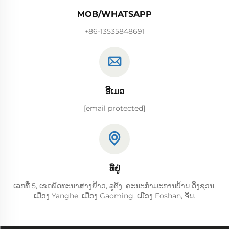
MOB/WHATSAPP
+86-13535848691
ອີເມວ
[email protected]
ທີ່ຢູ່
ເລກທີ່ 5, ເຂດພັດທະນາສາງຢ້າວ, ລູຕັງ, ຄະນະກຳມະການບ້ານ ດິ່ງຊວນ,
ເມືອງ Yanghe, ເມືອງ Gaoming, ເມືອງ Foshan, ຈີນ.