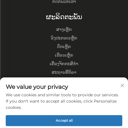
ຕິດຕໍ່ພວກເຮົາ
ຜະລິດຕະພັນ
ສາງເຫຼັກ
ອົງປະກອບເຫຼັກ
ຕຶກເຫຼັກ
ເຮືອນເຫຼັກ
ເຄື່ອງຈັກກະສິກຳ
ສະຖານທີ່ກິລາ
We value your privacy
ກ່ຽວກັບບໍລິສັດ
We use cookies and similar tools to provide our services.
ໂປີໄຟວ່າທ່ຽງບໍລິສັດ
If you don't want to accept all cookies, click Personalize
cookies.
ໂຮງງານຜະລິດ
ຂໍ້ໄດ້ປຽບຂອງພວກເຮົາ
Accept all
ນະໂຍບາຍຄວາມເປັນສ່ວນຕົວ