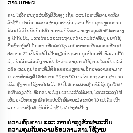
ການเกษตร
ການໃຊ້ວັດສະດຸແຜ່ນລັງສີຂັ້ນສູງ ເຊັ່ນ: ແຜ່ນໂລຫະທີ່ສາມາດກັ່ນ
ລັງສີອິນຟາເຣັດ ແລະ ແຜ່ນຄຸມຢາງກັນຄວາມຮ້ອນຊ່ວຍຫຼຸດຄວາມ
ຮ້ອນໄດ້ດີໃນພື້ນທີ່ກະສິກໍາ. ຕາມທີ່ບັນດາລາຍງານອຸດສາຫະກໍາຕ່າງ
ໆ ໄດ້ຄົ້ນພົບ, ພວກເຮືອນແລະສະຖານທີ່ດ້ານກະສິກໍາທີ່ປ່ຽນມາໃຊ້
ພື້ນຜິວເຫຼົ່ານີ້ ມັກຈະປະຢັດຄ່າໃຊ້ຈ່າຍດ້ານການເຮັດຄວາມເຢັນໄດ້
ປະມານ 22 ເປີເຊັນຕໍ່ປີ ເມື່ອທຽບກັບຄວາມຄຸມປົກກະຕິ. ຕົວເລກນີ້ກໍ
ຍິ່ງດີຂຶ້ນອີກເມື່ອເບິ່ງຈາກປັດໄຈດ້ານອາຍຸການໃຊ້ງານ. ໂດຍປົກກະຕິ
ແລ້ວ ແຜ່ນຄຸມໂລຫະທີ່ມີສີອ່ອນສ່ວນຫຼາຍຈະຮັກສາຄວາມສາມາດ
ໃນການກັ່ນລັງສີໄດ້ປະມານ 85 ຫາ 90 ເປີເຊັນ ຂອງຄວາມສາມາດ
ເດີມ ຫຼັງຈາກໃຊ້ງານໄປແລ້ວ 10 ປີ. ສ່ວນແຜ່ນເຫຼັກທີ່ມີຊັ້ນຄຸມໃໝ່?
ກໍເຊັ່ນດຽວກັນ ທີ່ເກືອບຈະບໍ່ສູນເສຍປະສິດທິພາບ, ໂດຍສະແດງໃຫ້
ເຫັນວ່າມີການຫຼຸດລົງດ້ານປະສິດທິພາບໜ້ອຍກວ່າ 10 ເປີເຊັນ ເຖິງ
ແມ່ນວ່າຈະຖືກສຳຜັດກັບລັງສີ UV ຢ່າງຕໍ່ເນື່ອງ.
ຄວາມທົນທານ ແລະ ການບໍາລຸງຮັກສາລະບົບ
ຄວາມຄຸມກັນຄວາມຮ້ອນຕາມການໃຊ້ງານ