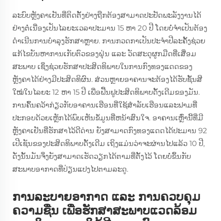
ລະບົບຫຼັງຄາເຢັນທີ່ຕິດຕັ້ງຢ່າງຖືກຕ້ອງສາມາດປະຢັດພະລັງງານໄດ້
ຢ່າງຕໍ່ເນື່ອງເປັນໄລຍະເວລາປະມານ 15 ຫາ 20 ປີ ໂດຍບໍ່ຈຳເປັນຕ້ອງ
ດຳເນີນການບຳລຸງຮັກສາຫຼາຍ. ການກວດກາເປັນປະຈຳປີລະຄັ້ງຊ່ວຍ
ແກ້ໄຂບັນຫາການເກັບຕົວຂອງຝຸ່ນ ແລະ ວັດສະດຸຜູກມືດທີ່ເສື່ອມ
ສະພາບ ເຊິ່ງຊ່ວຍຮັກສາປະສິດທິພາບໃນການກົງທອງແດດຂອງ
ຫຼັງຄາໄດ້ຢ່າງມີປະສິດທິຜົນ. ສ່ວນຫຼາຍອາຄານຈະຕ້ອງໄດ້ຮັບຊັ້ນສີ
ໃໝ່ໃນໄລຍະ 12 ຫາ 15 ປີ ເພື່ອຟື້ນຟູປະສິດທິພາບດັ້ງເດີມຂອງມັນ.
ການຄົ້ນຄວ້າກ່ຽວກັບອາຄານເຮືອນທີ່ໃຊ້ສຳລັບເຮືອນແລະຟາມທີ່
ປະກອບດ້ວຍເຫຼັກໄດ້ພົບເຫັນຂໍ້ມູນທີ່ຫນ້າສົນໃຈ. ອາຄານເຫຼົ່ານີ້ທີ່ມີ
ຫຼັງຄາເຢັນທີ່ຮັກສາໄວ້ດີດ່ານ ຍັງສາມາດກົງທອງແດດໄດ້ປະມານ 92
ເປີເຊັນຂອງປະສິດທິພາບດັ້ງເດີມ ເຖິງແມ່ນວ່າຈະຜ່ານໄປແລ້ວ 10 ປີ,
ດັ່ງນັ້ນມັນຈຶ່ງຍັງສາມາດເຮັດວຽກໄດ້ຕາມທີ່ຕັ້ງໄວ້ ໂດຍບໍ່ຂຶ້ນກັບ
ສະພາບອາກາດທີ່ປ່ຽນແປງໄປຕາມລະດູ.
ການລະບາຍອາກາດ ແລະ ການຄວບຄຸມ
ຄວາມຊື່ນ ເພື່ອຮັກສາສະພາບແວດລ້ອມ