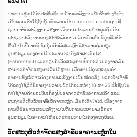
ແນວໃດ
ອາຄານເຫຼໍກໄດ້ຮັບປະສິດທິພາບດ້ານພະລັງງານເພີ່ມຂຶ້ນຢ່າງຈິງຈັງ
ເມື່ອພວກເຮົາໃຊ້ຊັ້ນຄຸ້ມກັນແບບເຢັນ (cool roof coatings) ທີ່
ຊ່ວຍກຳຈັດພະລັງງານແສງຕາເວັນອອກໄປແທນທີ່ຈະດູດຊຶມມັນ.
ກະຊວງພະລັງງານຂອງສະຫະລັດອາເມລິກາພົບເຫັນຂໍ້ມູນທີ່ຫນ້າ
ສົນໃຈໃນປີກາຍນີ້ ຊັ້ນຄຸ້ມກັນພິເສດເຫຼົ່ານີ້ສາມາດຊ່ວຍຫຼຸດ
ອຸນຫະພູມຂອງຄານໄດ້ປະມານ 50 ອົງສາຟາເຣັນໄຮ
(Fahrenheit) ເມື່ອທຽບກັບວັດສະດຸຄານປົກກະຕິ ເນື່ອງຈາກມັນ
ສາມາດກຳຈັດແສງຕາເວັນໄດ້ຫຼາຍ. ເມື່ອຄານມີອຸນຫະພູມຕ່ຳ,
ອາຄານທັງໝົດຈະຕ້ອງການພະລັງງານເຢັນໜ້ອຍລົງ. ພວກເຂົ້າເຈົ້າທີ່
ໄດ້ລອງໃຊ້ວິທີນີ້ລາຍງານວ່າປະຢັດໄດ້ລະຫວ່າງ 18 ຫາ 25 ເປີເຊັນໃນ
ຄ່າໃຊ້ຈ່າຍດ້ານລະບົບເຄື່ອງປັບອາກາດສຳລັບອາຄານເລົ້າ ແລະ
ສະຖານທີ່ເກັບຮັກສາທີ່ເຮັດຈາກເຫຼໍກ. ມັນກໍເຂົ້າໃຈໄດ້, ເນື່ອງຈາກ
ຄານທີ່ຮ້ອນຈະເສຍພະລັງງານໄປກັບການພະຍາຍາມຮັກສາ
ອຸນຫະພູມໃນອາຄານໃຫ້ສະດວກສະບາຍໃນຊ່ວງລະດູຮ້ອນ.
ວັດສະດຸຜິວກຳຈັດແສງສຳລັບອາຄານເຫຼໍກໃນ