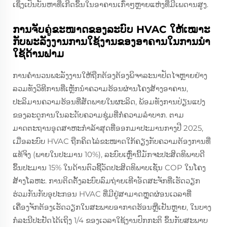
ເຊິ່ງເປັນບັນຫາທີ່ເກີດຂຶ້ນໃນອາຄານເກົ່າໆຫຼາຍແຫ່ງທີ່ມີເພດານສູງ.
ການຈັບຄູ່ຂະໜາດຂອງລະບົບ HVAC ໃຫ້ເໝາະ
ກັບພະລັງງານການໃຊ້ງານຂອງອາຄານໃນການນຳ
ໃຊ້ດ້ານຟາມ
ການຄຳນວນພະລັງງານໃຫ້ຖືກຕ້ອງຕ້ອງພິຈາລະນາປັດໄຈຫຼາຍຢ່າງ
ລວມທັງວິທີການທີ່ເຫຼັກນຳຄວາມຮ້ອນຜ່ານໂຄງສ້າງອາຄານ,
ປະລິມານຄວາມຮ້ອນທີ່ສັດພາຍໃນຜະລິດ, ພ້ອມທັງການປ່ຽນແປງ
ຂອງລະດູການໃນລະດັບຄວາມຊຸ່ມທີ່ກໍ່ຄວາມລຳບາກ. ຕາມ
ມາດຕະຖານອຸດສາຫະກໍາລ້າສຸດທີ່ອອກມາປະມານກາງປີ 2025,
ເມື່ອລະບົບ HVAC ຖືກຄິດໄລ່ຂະໜາດໃກ້ຄຽງກັບຄວາມຕ້ອງການທີ່
ແທ້ຈິງ (ພາຍໃນປະມານ 10%), ລະບົບເຫຼົ່ານີ້ມັກຈະປະສິດທິພາບດີ
ຂຶ້ນປະມານ 15% ໃນດ້ານຕົວຊີ້ວັດປະສິດທິພາບເຊັ່ນ COP ໃນໂຄງ
ສ້າງໂລຫະ. ການຕິດຕັ້ງລະບົບລົມຖ່າຍເທີາອັດສະຈັກທີ່ເຮັດວຽກ
ຮ່ວມກັນກັບອຸປະກອນ HVAC ທີ່ມີຢູ່ສາມາດຫຼຸດຜ່ອນເວລາທີ່
ເຄື່ອງຈັກຕ້ອງເຮັດວຽກໃນສະພາບອາກາດຮ້ອນຫຼືເຢັນຫຼາຍ, ໃນບາງ
ກໍລະນີປະຢັດໄດ້ເຖິງ 1/4 ຂອງເວລາໃຊ້ງານປົກກະຕິ ຂຶ້ນກັບສະພາບ