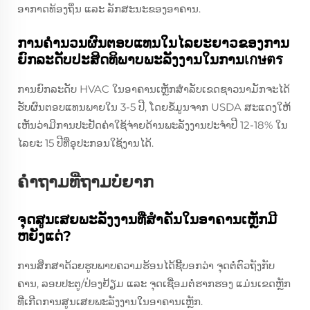
ອາກາດທ້ອງຖິ່ນ ແລະ ລັກສະນະຂອງອາຄານ.
ການຄຳນວນຜົນຕອບແທນໃນໄລຍະຍາວຂອງການ
ຍົກລະດັບປະສິດທິພາບພະລັງງານໃນການเกษตร
ການຍົກລະດັບ HVAC ໃນອາຄານເຫຼັກສໍາລັບເຂດຊາວນາມັກຈະໄດ້
ຮັບຜົນຕອບແທນພາຍໃນ 3-5 ປີ, ໂດຍຂໍ້ມູນຈາກ USDA ສະແດງໃຫ້
ເຫັນວ່າມີການປະຢັດຄ່າໃຊ້ຈ່າຍດ້ານພະລັງງານປະຈໍາປີ 12-18% ໃນ
ໄລຍະ 15 ປີທີ່ອຸປະກອນໃຊ້ງານໄດ້.
ຄຳຖາມທີ່ຖາມບໍ່ຍາກ
ຈຸດສູນເສຍພະລັງງານທີ່ສໍາຄັນໃນອາຄານເຫຼັກມີ
ຫຍັງແດ່?
ການສຶກສາດ້ວຍຮູບພາບຄວາມຮ້ອນໄດ້ຊີ້ບອກວ່າ ຈຸດຕໍ່ຕົວຖັງກັບ
ຄານ, ລອບປະຕູ/ປ່ອງຢ້ຽມ ແລະ ຈຸດເຊື່ອມຕໍ່ຮາກຮອງ ແມ່ນເຂດຫຼັກ
ທີ່ເກີດການສູນເສຍພະລັງງານໃນອາຄານເຫຼັກ.