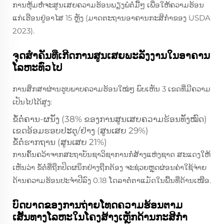
ການຫຸ້ມຫໍ່ຈະສູນເສຍຄວາມຮ້ອນພຽງພໍຕໍ່ມື້ໆ ເພື່ອໃຫ້ຄວາມຮ້ອນ
ແກ່ເຮືອນຢູ່ອາໄສ 15 ຫຼັງ (ມາດຕະຖານອາຄານກະສິກໍາຂອງ USDA
2023).
ຈຸດສຳຄັນທີ່ເກີດການສູນເສຍພະລັງງານໃນອາຄານ
ໂລຫະທົ່ວໄປ
ການສຶກສາຜ່ານຮູບພາບຄວາມຮ້ອນໃໝ່ໆ ພົບເຫັນ 3 ເຂດທີ່ມີຄວາມ
ເປັນໄປໄດ້ສູງ:
ຂໍ້ຕໍ່ຄານ-ຜນັງ (38% ຂອງການສູນເສຍຄວາມຮ້ອນທັງໝົດ)
ເຂດອ້ອມຮອບປະຕູ/ຢ່າງ (ສູນເສຍ 29%)
ຂໍ້ຕໍ່ຮາກຖານ (ສູນເສຍ 21%)
ການຄົ້ນຄວ້າຈາກສະຖາບັນຊາວິຊາການກໍ່ສ້າງແຫ່ງຊາດ ສະແດງໃຫ້
ເຫັນວ່າ ຂໍ້ຕໍ່ທີ່ຖືກປິດຜນຶກຢ່າງຖືກຕ້ອງ ຈະຊ່ວຍຫຼຸດຜ່ອນຄ່າໃຊ້ຈ່າຍ
ດ້ານຄວາມຮ້ອນປະຈຳປີລົງ 0.18 ໂດລາຕໍ່ຕາແມັດໃນພື້ນທີ່ດ້ານເໜືອ.
ບົດບາດຂອງການຖ່າຍໂທດຄວາມຮ້ອນຕາມ
ເສັ້ນທາງໂລຫະໃນໂຄງສ້າງເຫຼັກດ້ານກະສິກໍາ