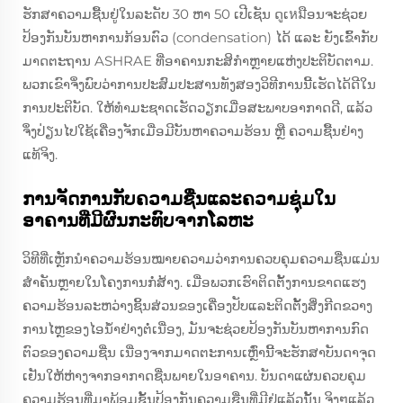
ຮັກສາຄວາມຊື້ນຢູ່ໃນລະດັບ 30 ຫາ 50 ເປີເຊັນ ດูເหมືອນຈະຊ່ວຍ
ປ້ອງກັນບັນຫາການກ້ອນຕົວ (condensation) ໄດ້ ແລະ ຍັງເຂົ້າກັບ
ມາດຕະຖານ ASHRAE ທີ່ອາຄານກະສິກໍາຫຼາຍແຫ່ງປະຕິບັດຕາມ.
ພວກເຂົາຈຶ່ງພົບວ່າການປະສົມປະສານທັງສອງວິທີການນີ້ເຮັດໄດ້ດີໃນ
ການປະຕິບັດ. ໃຫ້ທໍາມະຊາດເຮັດວຽກເມື່ອສະພາບອາກາດດີ, ແລ້ວ
ຈຶ່ງປ່ຽນໄປໃຊ້ເຄື່ອງຈັກເມື່ອມີບັນຫາຄວາມຮ້ອນ ຫຼື ຄວາມຊື້ນຢ່າງ
ແທ້ຈິງ.
ການຈັດການກັບຄວາມຊື່ນແລະຄວາມຊຸ່ມໃນ
ອາຄານທີ່ມີຜົນກະທົບຈາກໂລຫະ
ວິທີທີ່ເຫຼັກນໍາຄວາມຮ້ອນໝາຍຄວາມວ່າການຄວບຄຸມຄວາມຊື່ນແມ່ນ
ສໍາຄັນຫຼາຍໃນໂຄງການກໍ່ສ້າງ. ເມື່ອພວກເຮົາຕິດຕັ້ງການຂາດແຮງ
ຄວາມຮ້ອນລະຫວ່າງຊິ້ນສ່ວນຂອງເຄື່ອງປັບແລະຕິດຕັ້ງສິ່ງກີດຂວາງ
ການໄຫຼຂອງໄອນໍ້າຢ່າງຕໍ່ເນື່ອງ, ມັນຈະຊ່ວຍປ້ອງກັນບັນຫາການກົດ
ຕົວຂອງຄວາມຊື່ນ ເນື່ອງຈາກມາດຕະການເຫຼົ່ານີ້ຈະຮັກສາບັນດາຈຸດ
ເຢັນໃຫ້ຫ່າງຈາກອາກາດຊື່ນພາຍໃນອາຄານ. ບັນດາແຜ່ນຄວບຄຸມ
ຄວາມຮ້ອນທີ່ມາພ້ອມຊັ້ນປ້ອງກັນຄວາມຊື່ນທີ່ມີຢູ່ແລ້ວນັ້ນ ຈິງໆແລ້ວ