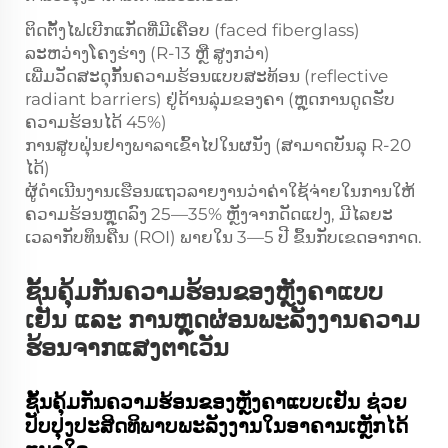
ຕິດຕັ້ງໄຟເບີກແກັດທີ່ມີເຄືອບ (faced fiberglass)
ລະຫວ່າງໂຄງຮ່າງ (R-13 ຫຼື ສູງກວ່າ)
ເພີ່ມວັດສະດຸກັ້ນຄວາມຮ້ອນແບບສະທ້ອນ (reflective
radiant barriers) ຢູ່ດ້ານລຸ່ມຂອງຄາ (ຫຼຸດການດູດຮັບ
ຄວາມຮ້ອນໄດ້ 45%)
ການສູບຝຸ່ນຢາງພາລາເຂົ້າໄປໃນຜນັງ (ສາມາດບັນລຸ R-20
ໄດ້)
ຜູ້ດຳເນີນງານເຮືອນແຖວລາຍງານວ່າຄ່າໃຊ້ຈ່າຍໃນການໃຫ້
ຄວາມຮ້ອນຫຼຸດລົງ 25—35% ຫຼັງຈາກດັດແປງ, ມີໄລຍະ
ເວລາກັບທຶນຄືນ (ROI) ພາຍໃນ 3—5 ປີ ຂຶ້ນກັບເຂດອາກາດ.
ຊັ້ນຄຸ້ມກັນຄວາມຮ້ອນຂອງຫຼັງຄາແບບ
ເຢັນ ແລະ ການຫຼຸດຜ່ອນພະລັງງານຄວາມ
ຮ້ອນຈາກແສງຕາເວັນ
ຊັ້ນຄຸ້ມກັນຄວາມຮ້ອນຂອງຫຼັງຄາແບບເຢັນ ຊ່ວຍ
ປັບປຸງປະສິດທິພາບພະລັງງານໃນອາຄານເຫຼັກໄດ້