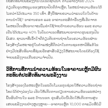
ປະສິດທິພາບພະລັງງານໃນເຂດຊາວນາ. ຕາມລາຍງານປີ 2024
ກ່ຽວກັບອຸນຫະພູມຂອງສະຖາປັດຕິກຳເຫຼັກ, ໂລຫະນຳຄວາມຮ້ອນໄດ້
ໄວກວ່າໄມ້ປະມານ 350 ເທົ່າ. ສິ່ງນີ້ໝາຍຄວາມວ່າແນວໃດໃນດ້ານ
ການນຳໃຊ້? ອາຄານຄອກ ແລະ ອາຄານກະສິກຳອື່ນໆທີ່ເຮັດຈາກ
ໂລຫະເປີດເຜີຍອາດຈະເພີ່ມຄ່າໃຊ້ຈ່າຍດ້ານຄວາມຮ້ອນ ແລະ ຄວາມ
ເຢັນໄດ້ປະມານ 40% ໃນບັນດາເຂດທີ່ສະພາບອາກາດຮຸນແຮງເປັນ
ພິເສດ. ຊາວນາທີ່ເຂົ້າໃຈດີກ່ຽວກັບການຖ່າຍໂອນຄວາມຮ້ອນຜ່ານ
ໂຄງສ້າງໂລຫະຈະຢູ່ໃນຕຳແໜ່ງທີ່ດີກວ່າໃນການຊອກຫາວິທີແກ້ໄຂ
ຢ່າງມີປະສິດທິພາບທີ່ຊ່ວຍຮັກສາສັດລ້ຽງໃຫ້ສະບາຍໂດຍບໍ່ຕ້ອງໃຊ້
ຈ່າຍພະລັງງານເກີນຄວາມຈຳເປັນ.
ວິທີການທີ່ການນຳຄວາມຮ້ອນໃນອາຄານເຫຼັກມີຜົນ
ກະທົບຕໍ່ປະສິດທິພາບພະລັງງານ
ໂຄງສ້າງຂອງໂລຫະເຫຼັກໃນລະດັບໂມເລກຸນຊ່ວຍໃຫ້ຄວາມຮ້ອນຖ່າຍ
ໂທດໄດ້ຢ່າງວ່ອງໄວ ເຮັດໃຫ້ເກີດການປຽບການຄວາມຮ້ອນລະຫວ່າງ
ພື້ນຜິວດ້ານໃນ ແລະ ດ້ານນອກ. ຄຸນສົມບັດນີ້ເຮັດໃຫ້ເກີດການສູນ
ເສຍພະລັງງານຢ່າງຫຼວງຫຼາຍ—ອາຄານເຫຼັກ 10,000 ຕາແມັດທີ່ບໍ່ມີ