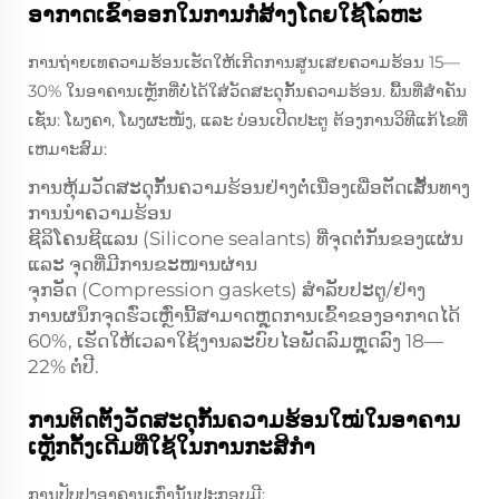
ອາກາດເຂົ້າອອກໃນການກໍ່ສ້າງໂດຍໃຊ້ໂລຫະ
ການຖ່າຍເທຄວາມຮ້ອນເຮັດໃຫ້ເກີດການສູນເສຍຄວາມຮ້ອນ 15—
30% ໃນອາຄານເຫຼັກທີ່ບໍ່ໄດ້ໃສ່ວັດສະດຸກັ້ນຄວາມຮ້ອນ. ພື້ນທີ່ສຳຄັນ
ເຊັ່ນ: ໂພງຄາ, ໂພງຜະໜັງ, ແລະ ບ່ອນເປີດປະຕູ ຕ້ອງການວິທີແກ້ໄຂທີ່
ເຫມາະສົມ:
ການຫຸ້ມວັດສະດຸກັ້ນຄວາມຮ້ອນຢ່າງຕໍ່ເນື່ອງເພື່ອຕັດເສັ້ນທາງ
ການນຳຄວາມຮ້ອນ
ຊີລິໂຄນຊີແລນ (Silicone sealants) ທີ່ຈຸດຕໍ່ກັນຂອງແຜ່ນ
ແລະ ຈຸດທີ່ມີການຂະໜານຜ່ານ
ຈຸກອັດ (Compression gaskets) ສຳລັບປະຕູ/ຢ່າງ
ການຜນຶກຈຸດຮົ່ວເຫຼົ່ານີ້ສາມາດຫຼຸດການເຂົ້າຂອງອາກາດໄດ້
60%, ເຮັດໃຫ້ເວລາໃຊ້ງານລະບົບໄອພັດລົມຫຼຸດລົງ 18—
22% ຕໍ່ປີ.
ການຕິດຕັ້ງວັດສະດຸກັ້ນຄວາມຮ້ອນໃໝ່ໃນອາຄານ
ເຫຼັກດັ້ງເດີມທີ່ໃຊ້ໃນການກະສິກຳ
ການປັບປຸງອາຄານເກົ່ານັ້ນປະກອບມີ: