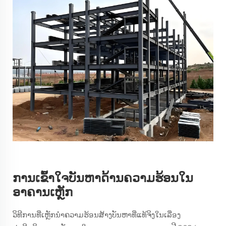
ການເຂົ້າໃຈບັນຫາດ້ານຄວາມຮ້ອນໃນ
ອາຄານເຫຼັກ
ວິທີການທີ່ເຫຼັກນຳຄວາມຮ້ອນສ້າງບັນຫາທີ່ແທ້ຈິງໃນເລື່ອງ