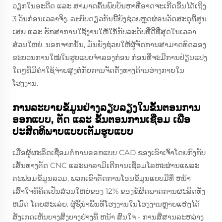
ວຽກໃນອະດີດ ແລະ ສາມາດຄົ້ນພົບບັນຫາທີ່ອາດຈະເກີດຂຶ້ນໄດ້ເຖິງ
3 ວັນກ່ອນເວລາຈິງ. ລະບົບດຽວກັນນີ້ຍັງຊ່ວຍຫຼຸດຜ່ອນວັດສະດຸທີ່ສູນ
ເສຍ ແລະ ຮັກສາການໃຊ້ງານໃຫ້ໃກ້ກັບລະດັບທີ່ດີທີ່ສຸດໃນເວລາ
ສ່ວນໃຫຍ່. ນອກຈາກນັ້ນ, ມັນຍັງຊ່ວຍໃຫ້ຜູ້ຈັດການສາມາດທົດລອງ
ຂະບວນການໃໝ່ໃນຮູບແບບຈຳລອງກ່ອນ ກ່ອນທີ່ຈະມີການປ່ຽນແປງ
ໃດໆທີ່ມີຄ່າໃຊ້ຈ່າຍສູງຕໍ່ກັບການຈັດຕັ້ງທາງດ້ານຮ່າງກາຍໃນ
ໂຮງງານ.
ການລະບາຍຂໍ້ມູນຢ່າງລຽບລຽງໃນຂັ້ນຕອນການ
ອອກແບບ, ຕັດ ແລະ ຂັ້ນຕອນການເຊື່ອມ ເພື່ອ
ປະສິດທິພາບແບບເຕັມຮູບແບບ
ເມື່ອຜູ້ຜະລິດເຊື່ອມຕໍ່ການອອກແບບ CAD ຂອງເຂົາເຈົ້າໂດຍກົງກັບ
ເສັ້ນທາງຕັດ CNC ແລະພາລາມິເຕີການເຊື່ອມໂລຫະຜ່ານແພລະ
ຕະຟອມຂໍ້ມູນລວມ, ພວກເຂົາຕັດການໂອນຂໍ້ມູນແບບມືທີ່ ຫນ້າ
ເສົ້າໃຈທີ່ຄິດເປັນສ່ວນໃຫຍ່ຂອງ 12% ຂອງຂໍ້ຜິດພາດການຜະລິດທັງ
ຫມົດ ໂດຍສະເລ່ຍ. ຜູ້ຊີ້ນໍາພື້ນທີ່ໂຮງງານໃນໂຮງງານຫຼາຍແຫ່ງໄດ້
ສັງເກດເຫັນບາງສິ່ງບາງຢ່າງທີ່ ຫນ້າ ສົນໃຈ - ການສື່ສານລະຫວ່າງ