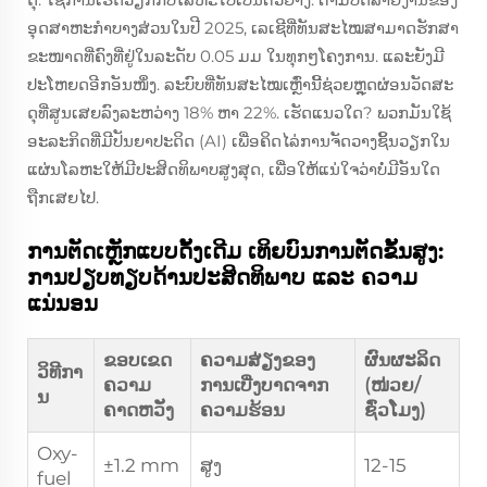
ອຸດສາຫະກຳບາງສ່ວນໃນປີ 2025, ເລເຊີທີ່ທັນສະໄໝສາມາດຮັກສາ
ຂະໜາດທີ່ຄົງທີ່ຢູ່ໃນລະດັບ 0.05 ມມ ໃນທຸກໆໂຄງການ. ແລະຍັງມີ
ປະໂຫຍດອີກອັນໜຶ່ງ. ລະບົບທີ່ທັນສະໄໝເຫຼົ່ານີ້ຊ່ວຍຫຼຸດຜ່ອນວັດສະ
ດຸທີ່ສູນເສຍລົງລະຫວ່າງ 18% ຫາ 22%. ເຮັດແນວໃດ? ພວກມັນໃຊ້
ອະລະກິດທີ່ມີປັນຍາປະດິດ (AI) ເພື່ອຄິດໄລ່ການຈັດວາງຊິ້ນວຽກໃນ
ແຜ່ນໂລຫະໃຫ້ມີປະສິດທິພາບສູງສຸດ, ເພື່ອໃຫ້ແນ່ໃຈວ່າບໍ່ມີອັນໃດ
ຖືກເສຍໄປ.
ການຕັດເຫຼັກແບບດັ້ງເດີມ ເທິຍບົນການຕັດຂັ້ນສູງ:
ການປຽບທຽບດ້ານປະສິດທິພາບ ແລະ ຄວາມ
ແນ່ນອນ
ຂອບເຂດ
ຄວາມສ່ຽງຂອງ
ຜົນຜະລິດ
ວິທີກາ
ຄວາມ
ການເບີ່ງບາດຈາກ
(ໜ່ວຍ/
ນ
ຄາດຫວັງ
ຄວາມຮ້ອນ
ຊົ່ວໂມງ)
Oxy-
±1.2 mm
ສູງ
12-15
fuel