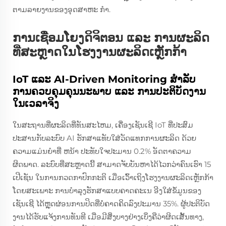
ຕາມລາຍງານຂອງອຸດສາຫະ ກໍາ.
ການເຊື່ອມໂຍງດິຈິຕອນ ແລະ ການຜະລິດ
ທີ່ສະຫຼາດໃນໂຮງງານຜະລິດເຫຼັກກ້າ
IoT ແລະ AI-Driven Monitoring ສໍາລັບ
ການຄວບຄຸມຄຸນນະພາບ ແລະ ການປະຕິບັດງານ
ໃນເວລາຈິງ
ໃນສະຖານທີ່ຜະລິດທີ່ທັນສະໄຫມ, ເຄື່ອງເຊັນເຊີ IoT ທີ່ປະສົມ
ປະສານກັບລະບົບ AI ຮັກສາແທັບໃສ່ວັດແທກການຜະລິດ ດ້ວຍ
ຄວາມແມ່ນຍໍາທີ່ ຫນ້າ ປະທັບໃຈປະມານ 0.2% ອັດຕາຄວາມ
ຜິດພາດ. ລະບົບທີ່ສະຫຼາດນີ້ ສາມາດຈັບບັນຫາໄດ້ໄວກວ່າຄົນເຮົາ 15
ເປີເຊັນ ໃນການກວດກາປົກກະຕິ ເມື່ອເວົ້າເຖິງໂຮງງານຜະລິດເຫຼັກກ້າ
ໂດຍສະເພາະ ການບໍາລຸງຮັກສາແບບຄາດຄະເນ ອີງໃສ່ຂໍ້ມູນຂອງ
ເຊັນເຊີ ໄດ້ຫຼຸດຜ່ອນການປິດທີ່ບໍ່ຄາດຄິດລົງປະມານ 35%. ຜູ້ປະຕິບັດ
ງານໄດ້ຮັບແຈ້ງການທັນທີ ເມື່ອມີສິ່ງບາງຢ່າງເບິ່ງຄືວ່າຜິດເສັ້ນທາງ,