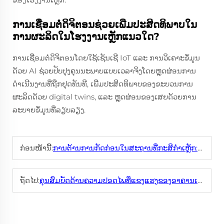
ການເຊື່ອມຕໍ່ດິຈິຕອນຊ່ວຍເພີ່ມປະສິດທິພາບໃນ
ການຜະລິດໃນໂຮງງານເຫຼັກແນວໃດ?
ການເຊື່ອມຕໍ່ດິຈິຕອນໂດຍໃຊ້ເຊັນເຊີ IoT ແລະ ການວິເຄາະຂໍ້ມູນ
ດ້ວຍ AI ຊ່ວຍປັບປຸງຄຸນນະພາບແບບເວລາຈິງໂດຍຫຼຸດຜ່ອນການ
ດຳເນີນງານທີ່ຖືກຢຸດທັນທີ, ເພີ່ມປະສິດທິພາບຂອງຂະບວນການ
ຜະລິດດ້ວຍ digital twins, ແລະ ຫຼຸດຜ່ອນຂອງເສຍດ້ວຍການ
ລະບາຍຂໍ້ມູນທີ່ລຽບລຽງ.
ກ່ອນໜ້ານີ້:
ການຕ້ານການກັດກ່ອນໃນສະຖານທີ່ກະສິກຳເຫຼັກ: ອາຍຸການໃຊ້ງານຍາວນານ
ຖັດໄປ:
ຄຸນສົມບັດດ້ານຄວາມປອດໄພທີ່ແຂງແຮງຂອງອາຄານເກັບສິນຄ້າຊົ່ວຄາວ: ການປ້ອງກັນສິນຄ້າໃນສະຖານທີ່ເກັບ