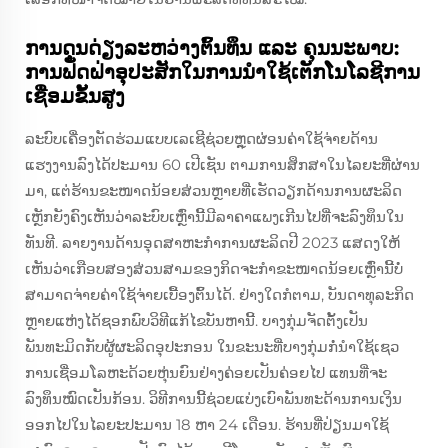
ການດຸນດ່ຽງລະຫວ່າງຕົ້ນທຶນ ແລະ ຄຸນນະພາບ:
ການຟັດຝ່າອຸປະສັກໃນການນຳໃຊ້ເຕັກໂນໂລຊີການ
ເຊື່ອມຂັ້ນສູງ
ລະບົບເຄື່ອງຕັດຮ່ວມແບບເລເຊີຊ່ວຍຫຼຸດຜ່ອນຄ່າໃຊ້ຈ່າຍດ້ານ
ແຮງງານລົງໄດ້ປະມານ 60 ເປີເຊັນ ຕາມການສຶກສາໃນໄລຍະທີ່ຜ່ານ
ມາ, ແຕ່ຮ້ານຂະໜາດນ້ອຍສ່ວນຫຼາຍທີ່ເຮັດວຽກດ້ານການຜະລິດ
ເຫຼັກຍັງຄົງເຫັນວ່າລະບົບເຫຼົ່ານີ້ມີລາຄາແພງເກີນໄປທີ່ຈະລົງທຶນໃນ
ທັນທີ. ລາຍງານດ້ານອຸດສາຫະກໍາການຜະລິດປີ 2023 ແສດງໃຫ້
ເຫັນວ່າເກືອບສອງສ່ວນສາມຂອງກິດຈະກໍາຂະໜາດນ້ອຍເຫຼົ່ານີ້ບໍ່
ສາມາດຈ່າຍຄ່າໃຊ້ຈ່າຍເບື້ອງຕົ້ນໄດ້. ຢ່າງໃດກໍຕາມ, ບັນດາທຸລະກິດ
ຫຼາຍແຫ່ງໄດ້ຊອກພົບວິທີແກ້ໄຂບັນຫານີ້. ບາງກຸ່ມຈັດຕັ້ງເປັນ
ພັນທະມິດກັບຜູ້ຜະລິດອຸປະກອນ ໃນຂະນະທີ່ບາງກຸ່ມກໍ່ນໍາໃຊ້ເຊວ
ການເຊື່ອມໂລຫະດ້ວຍຫຸ່ນຍົນຢ່າງຄ່ອຍເປັນຄ່ອຍໄປ ແທນທີ່ຈະ
ລົງທຶນໝົດເປັນກ້ອນ. ວິທີການນີ້ຊ່ວຍແບ່ງເບົາພັນທະດ້ານການເງິນ
ອອກໄປໃນໄລຍະປະມານ 18 ຫາ 24 ເດືອນ. ຮ້ານທີ່ປ່ຽນມາໃຊ້