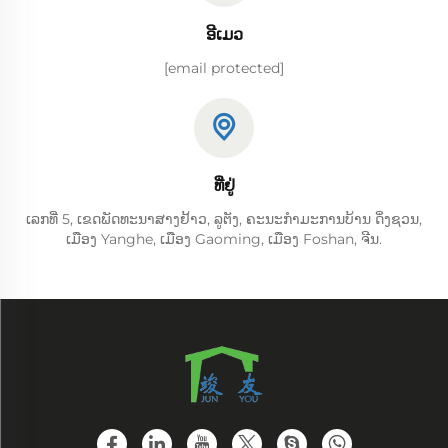
ອີເມວ
[email protected]
ທີ່ຢູ່
ເລກທີ່ 5, ເຂດພັດທະນາສາງຢ້າວ, ລູຕັງ, ຄະນະກຳມະການບ້ານ ດິ່ງຊວນ,
ເມືອງ Yanghe, ເມືອງ Gaoming, ເມືອງ Foshan, ຈີນ.