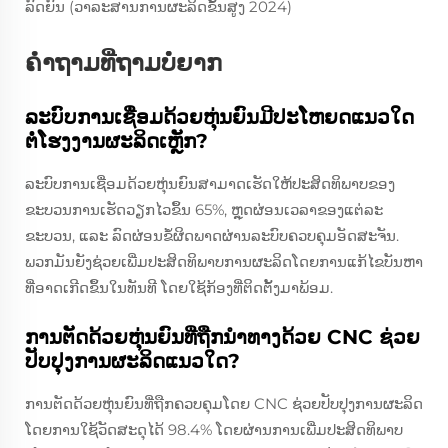
ລົດຍົນ (ວາລະສານການຜະລິດຂັ້ນສູງ 2024)
ຄຳຖາມທີ່ຖາມບໍ່ຍາກ
ລະບົບການເຊື່ອມດ້ວຍຫຸ່ນຍົນມີປະໂຫຍດແນວໃດ
ຕໍ່ໂຮງງານຜະລິດເຫຼັກ?
ລະບົບການເຊື່ອມດ້ວຍຫຸ່ນຍົນສາມາດເຮັດໃຫ້ປະສິດທິພາບຂອງ
ຂະບວນການເຮັດວຽກໄວຂຶ້ນ 65%, ຫຼຸດຜ່ອນເວລາຂອງແຕ່ລະ
ຂະບວນ, ແລະ ລົດຜ່ອນຂໍ້ຜິດພາດຜ່ານລະບົບຄວບຄຸມອັດສະຈັນ.
ພວກມັນຍັງຊ່ວຍເພີ່ມປະສິດທິພາບການຜະລິດໂດຍການແກ້ໄຂບັນຫາ
ທີ່ອາດເກີດຂຶ້ນໃນທັນທີ ໂດຍໃຊ້ກ້ອງທີ່ຕິດຕັ້ງມາພ້ອມ.
ການຕັດດ້ວຍຫຸ່ນຍົນທີ່ຖືກນຳທາງດ້ວຍ CNC ຊ່ວຍ
ປັບປຸງການຜະລິດແນວໃດ?
ການຕັດດ້ວຍຫຸ່ນຍົນທີ່ຖືກຄວບຄຸມໂດຍ CNC ຊ່ວຍປັບປຸງການຜະລິດ
ໂດຍການໃຊ້ວັດສະດຸໄດ້ 98.4% ໂດຍຜ່ານການເພີ່ມປະສິດທິພາບ