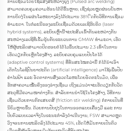
ການເຊື່ອມໂດຍໃຊ້ແສງສະຫວ່າງພຸ່ງ (Pulsed arc welding)
ສາມາດຄວບຄຸມຄວາມຮ້ອນໄດ້ດີຂຶ້ນຫຼາຍ, ເຊິ່ງຊ່ວຍຫຼຸດຜ່ອນບັນຫາ
ການບິດງໍໃນແຜ່ນໂລຫະບາງລົງໄດ້ປະມານ 38% ີດກັບວິທີການເຊື່ອມ
ທຳມະດາ. ໃນກໍລະນີຂອງລະບົບເຊື່ອມດ້ວຍເລເຊີຮິບຣິດ (laser
hybrid systems), ລະບົບເຫຼົ່ານີ້ຈະປະສົມເຂົ້າກັນລະຫວ່າງກັນ
ສະຫວ່າງເລເຊີທີ່ເຂັ້ມຂຸ້ນກັບຂະບວນການ GMAW ທຳມະດາ, ເຮັດ
ໃຫ້ຜູ້ຜະລິດສາມາດປິດຮອຍຕໍ່ໄດ້ໄວຂຶ້ນປະມານ 2.3 ເທົ່າໃນການ
ເຮັດວຽກກັບເຫຼັກໂຄງສ້າງ. ລະບົບຄວບຄຸມແບບປັບໂຕໄດ້
(adaptive control systems) ທີ່ທັນສະໄໝກວ່ານີ້ ກໍໄດ້ນຳເອົາ
ເຕັກໂນໂລຊີປັນຍາປະດິດ (artificial intelligence) ມາໃຊ້ເພື່ອປັບ
ຄ່າໄຟຟ້າ ແລະ ອັດຕາການສົ່ງລວດໂລຫະໂດຍອັດຕະໂນມັດ, ເພື່ອ
ຮັກສາຄວາມໝັ້ນຄົງຂອງອ່າງເຊື່ອມ ເຖິງແມ່ນວ່າຈະເຮັດວຽກກັບວັດ
ສະດຸທີ່ມີຄວາມໜາຕ່າງກັນ. ສຳລັບການນຳໃຊ້ໃນໂຄງສ້າງ, ວິທີການ
ເຊື່ອມດ້ວຍການກົກເສຍດສີ (friction stir welding) ກໍກາຍເປັນທີ່
ນິຍົມຫຼາຍຂຶ້ນ. ດ້ວຍການປັບປຸງໃນການອອກແບບເຄື່ອງມື ແລະ ການ
ປັບຕົວແບບເວລາຈິງໃນຂະນະກຳລັງດຳເນີນງານ, FSW ສາມາດຫຼຸດ
ວົງຈອນການຜະລິດລົງໄດ້ປະມານ 45%, ເຮັດໃຫ້ມັນກາຍເປັນຕົວ
ເລືອກທີ່ໜ້າຈົດໝາຍໃນຮ້ານຜະລິດທີ່ທັນສະໄໝ.