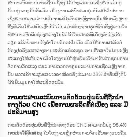
ສາມາດຈັດການການເຊື່ອມຊ້ຳໆ ໄດ້ຢ່າງແນ່ນອນເຖິງສ່ວນເລັກໆ
ນ້ອຍໆ ຂອງມິນຕິແມັດ ເນື່ອງຈາກລະບົບຄວບຄຸມອັດສະລິຍະພາບ
ເຊິ່ງໝາຍຄວາມວ່າຈະມີການແກ້ໄຂບັນຫາຫຼັງຈາກນັ້ນໜ້ອຍລົງຫຼາຍ.
ສິ່ງທີ່ເຮັດໃຫ້ລະບົບເຫຼົ່ານີ້ດີເດັ່ນແມ່ນກ້ອງຖ່າຍຮູບທີ່ຕິດຕັ້ງຢູ່ພາຍໃນ
ທີ່ສາມາດຈັບພົບຊ່ອງຫວ່າງໃນຂໍ້ຕໍ່ໄດ້ໃນຂະນະທີ່ເຄື່ອງກຳລັງເຮັດ
ວຽກ ແລ້ວປັບການຕັ້ງຄ່າໂດຍອັດຕະໂນມັດ ເພື່ອໃຫ້ການຜະລິດບໍ່
ຕ້ອງຢຸດລົງລະຫວ່າງການຜະລິດແຕ່ລະຊຸດ. ການສຶກສາໃນໄລຍະຫຼັງ
ສະແດງໃຫ້ເຫັນວ່າ ເມື່ອໂຮງງານໃຫ້ຫຸ່ນຍົນເຂົ້າມາຮັບຜິດຊອບການ
ຈັດການວັດສະດຸ ແລະ ການກວດກາຄຸນນະພາບການເຊື່ອມຫຼັງຈາກ
ນັ້ນ ພວກເຂົາຈະສູນເສຍເວລາໜ້ອຍລົງປະມານ 38% ສຳລັບສິ່ງທີ່ບໍ່
ໄດ້ເພີ່ມມູນຄ່າໃຫ້ຜະລິດຕະພັນ.
ການຜະສານລະບົບການຕັດດ້ວຍຫຸ່ນຍົນທີ່ຖືກນຳ
ທາງດ້ວຍ CNC ເພື່ອການຜະລິດທີ່ຕໍ່ເນື່ອງ ແລະ ມີ
ປະລິມານສູງ
ການຕັດດ້ວຍຫຸ່ນຍົນທີ່ຖືກນຳທາງດ້ວຍ CNC ສາມາດບັນລຸ
98.4%
ການນຳໃຊ້ວັດສະດຸ
ໃນໂຮງງານເຫຼັກຜ່ານການຈັດເສັ້ນທາງແບບຊັ້ນ.