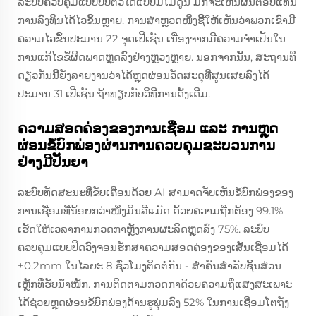
ລະບົບຄວບຄຸມແບບປັບຕົວໄດ້ແບບມີໂມດູນ ມັກຈະເຫັນຜົນຕອບແທນ
ການລົງທຶນໄດ້ໄວຂຶ້ນຫຼາຍ. ການສໍາຫຼວດໜຶ່ງຊີ້ໃຫ້ເຫັນວ່າພວກເຂົາມີ
ຄວາມໄວຂຶ້ນປະມານ 22 ຈຸດເປີເຊັນ ເນື່ອງຈາກມີຄວາມຈໍາເປັນໃນ
ການແກ້ໄຂຂໍ້ຜິດພາດຫຼຸດລົງຢ່າງຫຼວງຫຼາຍ. ນອກຈາກນັ້ນ, ສະຖານທີ່
ດຽວກັນນີ້ຍັງລາຍງານວ່າໄດ້ຫຼຸດຜ່ອນວັດສະດຸທີ່ສູນເສຍລົງໄດ້
ປະມານ 31 ເປີເຊັນ ຖ້າທຽບກັບວິທີການດັ້ງເດີມ.
ຄວາມສອດຄ່ອງຂອງການເຊື່ອມ ແລະ ການຫຼຸດ
ຜ່ອນຂໍ້ບົກພ່ອງຜ່ານການຄວບຄຸມຂະບວນການ
ຢ່າງມີປັນຍາ
ລະບົບທັດສະນະທີ່ຂັບເຄື່ອນດ້ວຍ AI ສາມາດຈັບເຫັນຂໍ້ບົກພ່ອງຂອງ
ການເຊື່ອມທີ່ນ້ອຍກວ່າໜຶ່ງມິນລີແມັດ ດ້ວຍຄວາມຖືກຕ້ອງ 99.1%
ເຮັດໃຫ້ເວລາການກວດກາຫຼັງການຜະລິດຫຼຸດລົງ 75%. ລະບົບ
ຄວບຄຸມແບບປິດວົງຈອນຮັກສາຄວາມສອດຄ່ອງຂອງເສັ້ນເຊື່ອມໄດ້
±0.2mm ໃນໄລຍະ 8 ຊົ່ວໂມງຕິດຕໍ່ກັນ - ສຳຄັນສຳລັບຊິ້ນສ່ວນ
ເຫຼັກທີ່ຮັບນ້ຳໜັກ. ການຕິດຕາມກວດກາດ້ວຍຄວາມຖີ່ແສງສະເພາະ
ໄດ້ຊ່ວຍຫຼຸດຜ່ອນຂໍ້ບົກພ່ອງດ້ານຮູພຸ່ມລົງ 52% ໃນການເຊື່ອມໂຕຖັງ