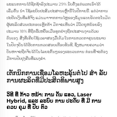
ພະແນກການໄດ້ຊັກຊ້າລົງປະມານ 29% ນັບຕັ້ງແຕ່ພວກເຂົາໄດ້
ເລີ່ມຕົ້ນ ນໍາ ໃຊ້ລະບົບປະສົມປະສານເຫຼົ່ານີ້ໃນປີກາຍນີ້. ແຕ່ວ່າການ
ປະຢັດເງິນທີ່ແທ້ຈິງ ແມ່ນມາຈາກການໄຫຼຂອງຂໍ້ມູນແບບອັດຕະໂນມັດ
ຜູ້ຜະລິດສ່ວນປະກອບເຫຼັກກ້າ ມັກຈະເຫັນວ່າ ມີວັດຖຸຫນ້ອຍລົງ
ປະມານ 18% ທີ່ຖືກຂີ້ເຫຍື້ອເມື່ອທຸກຢ່າງຖືກປະສານງານດ້ວຍ
ຕົນເອງ. ສິ່ງທີ່ເຄີຍໃຊ້ເວລາສອງມື້ເຕັມໃນການກວດກາຄຸນນະພາບ
ໃນປັດຈຸບັນໄດ້ຮັບການກວດສອບເກືອບທັນທີ, ຊຶ່ງຫມາຍຄວາມວ່າ
ບັນຫາຈະຖືກຈັບໄດ້ໃນໄລຍະຕົ້ນໆຂອງຂະບວນການ ກ່ອນທີ່ຈະຕ້ອງ
ມີການປັບປຸງຄືນທີ່ແພງຄ່າ.
ເຕັກນິກການເຊື່ອມໂລຫະລຸ້ນຕໍ່ໄປ ສໍາ ລັບ
ການຜະລິດທີ່ມີປະສິດທິພາບສູງ
ວິທີ ທີ່ ກ້າວ ຫນ້າ: ການ ດັນ ແອວ, Laser
Hybrid, ແລະ ລະບົບ ການ ປະດັບ ທີ່ ມີ ການ
ຄວບ ຄຸມ ທີ່ ປັບ ຕົວ