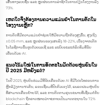
ເສັ້ນທາງແບບຊັ້ນ ແລະ ຫຼຸດຜ່ອນການລ່າຊ້າໃນການປ່ຽນໂຮງງານລົງ
73%.
ເຫດໃດຈຶ່ງຕ້ອງການຄວາມແມ່ນຢໍາໃນການຕັດໃນ
ໂຮງງານເຫຼັກ?
ການຕັດທີ່ມີຄວາມແມ່ນຢໍາຊ່ວຍໃຫ້ມີຄວາມຖືກຕ້ອງສູງຂຶ້ນ, ສູງເຖິງ
±0.05 mm, ແລະ ຫຼຸດຜ່ອນຂອງເສຍລົງ 18-22%, ເນື່ອງຈາກເຕັກ
ໂນໂລຊີການຂຶ້ນຮູບດ້ວຍເລເຊີ ແລະ ລະບົບອະລະກໍລິດທຶມທີ່ຂັບ
ເຄື່ອນດ້ວຍ AI.
ແນວໂນ້ມໃໝ່ໃນການອັດຕະໂນມັດດ້ວຍຫຸ່ນຍົນໃນ
ປີ 2025 ມີຫຍັງແດ່?
ໃນປີ 2025, ຫຸ່ນຍົນຮ່ວມມືທີ່ຂັບເຄື່ອນດ້ວຍ AI ທີ່ມີໂປຣໂທຄອນການ
ຫຼີກລ້ຽງການชนກັນ, ແຂນເຊື່ອມທີ່ປັບຕົວເອງໄດ້, ແພລດຟອມຫຸ່ນຍົນ
ທີ່ສາມາດເຄື່ອນຍ້າຍໄດ້, ແລະ ການຕິດຕາມຄຸນນະພາບທີ່ເຊື່ອມຕໍ່ກັບ
blockchain ຖືກຄາດໝາຍວ່າຈະກາຍເປັນມາດຕະຖານໃນ 72%
ຂອງໂຮງງານເຫຼັກ.