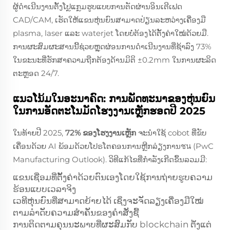
ຜູ້ດຳເນີນງານຕັ້ງໂປຼແກຼມຮູບແບບການຕັດຜ່ານອິນເຕີເຟດ
CAD/CAM, ເຮັດໃຫ້ແຂນຫຸ່ນຍົນສາມາດປ່ຽນລະຫວ່າງເຄື່ອງມື
plasma, laser ແລະ waterjet ໂດຍບໍ່ຕ້ອງໄດ້ຕັ້ງຄ່າໃໝ່ດ້ວຍມື.
ການຜະສົມຜະສານນີ້ຊ່ວຍຫຼຸດຜ່ອນການດຳເນີນງານທີ່ຊ້າລົງ 73%
ໃນຂະນະທີ່ຮັກສາຄວາມຖືກຕ້ອງດ້ານມິຕິ ±0.2mm ໃນການຜະລິດ
ຕະຫຼອດ 24/7.
ແນວໂນ້ມໃນອະນາຄົດ: ການພັດທະນາຂອງຫຸ່ນຍົນ
ໃນການອັດຕະໂນມັດໂຮງງານເຫຼັກຮອດປີ 2025
ໃນທ້າຍປີ 2025,
72% ຂອງໂຮງງານເຫຼັກ
ຈະນຳໃຊ້ cobot ທີ່ຂັບ
ເຄື່ອນດ້ວຍ AI ພ້ອມດ້ວຍໂປຣໂຕຄອນການຫຼີກລ່ຽງການชน (PwC
Manufacturing Outlook). ວິທີແກ້ໄຂທີ່ກຳລັງເກີດຂຶ້ນລວມມີ:
ແຂນເຊື່ອມທີ່ຕັ້ງຄ່າດ້ວຍຕົນເອງໂດຍໃຊ້ການຖ່າຍຮູບຄວາມ
ຮ້ອນແບບເວລາຈິງ
ເວທີຫຸ່ນຍົນທີ່ສາມາດຍ້າຍໄດ້ ເຊິ່ງຈະຈັດລຽງເຄື່ອງມືໃໝ່
ຕາມລຳດັບຄວາມສຳຄັນຂອງຄຳສັ່ງຊື້
ການຕິດຕາມຄຸນນະພາບທີ່ຜະສົມກັບ blockchain ຕั້ງແຕ່