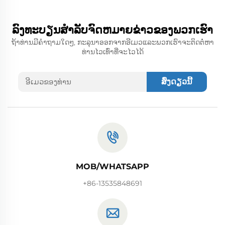
ລົງທະບຽນສໍາລັບຈົດຫມາຍຂ່າວຂອງພວກເຮົາ
ຖ້າທ່ານມີຄໍາຖາມໃດໆ, ກະລຸນາອອກຈາກອີເມວແລະພວກເຮົາຈະຕິດຕໍ່ຫາ
ທ່ານໄວເທົ່າທີ່ຈະໄວໄດ້
ສົ່ງດຽວນີ້
MOB/WHATSAPP
+86-13535848691