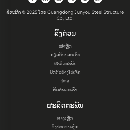
ລິຂະສິດ © 2025 ໂດຍ Guangdong Junyou Steel Structure
Co., Ltd.
ລິ້ງດ່ວນ
ໜ້າຫຼັກ
ກ່ຽວກັບພວກເຮົາ
ຜະລິດຕະພັນ
ຍົກຕົວຢ່າງໂປເຈັກ
ຂ່າວ
ຕິດຕໍ່ພວກເຮົາ
ຜະລິດຕະພັນ
ສາງເຫຼັກ
ອົງປະກອບເຫຼັກ