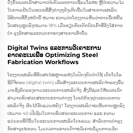
ດັ່ງນັ້ນພວກເຂົາສາມາດປັບຕົວເລກການເຊື່ອມໂລຫະ ຫຼືປັບຄວາມໄວ
ໃນການເຢັນໃນຂະນະທີ່ສິ່ງຕ່າງໆຍັງເກີດຂື້ນໃນສາຍການຜະລິດ.
ວິທີການທີ່ຕັ້ງຫນ້ານີ້ ຫມາຍ ຄວາມວ່າໂຮງງານເຫັນວ່າການຂີ້ເຫຍື້ອ
ວັດສະດຸຫຼຸດລົງປະມານ 18% ເມື່ອທຽບກັບເຕັກນິກເກົ່າທີ່ອີງໃສ່ການ
ບໍາ ລຸງຮັກສາແລະກວດກາທາງສາຍຕາເທົ່ານັ້ນ.
Digital Twins ແລະການວິເຄາະການ
ຄາດຄະເນເພື່ອ Optimizing Steel
Fabrication Workflows
ໂຮງງານຜະລິດທີ່ທັນສະໄໝຫຼາຍແຫ່ງໃນປັດຈຸບັນນຳໃຊ້ ເຕັກໂນໂລ
ຊີດິຈິຕອນ (digital twin) ເພື່ອສ້າງຂະບວນການຜະລິດຈຳລອງຂຶ້ນ
ມາເຊິ່ງຄັດລອງຕາມຂະບວນການຜະລິດຈິງ. ສິ່ງນີ້ຊ່ວຍໃຫ້ພວກເຂົາ
ສາມາດທົດສອບສະຖານະການຕ່າງໆ ໂດຍບໍ່ຕ້ອງຢຸດຂະບວນການ
ຜະລິດຈິງ. ຜົນໄດ້ຮັບແມ່ນຫຍັງ? ໂຮງງານຜະລິດຈະເຫັນການຫຼຸດລົງ
ປະມານ 40 ເປີເຊັນໃນການທົດສອບຂະບວນການ ແລະ ຄວາມ
ແນ່ນອນທີ່ດີຂຶ້ນໃນຂະບວນການຜະລິດໂດຍລວມ. ສຳລັບການບຳລຸງ
ຮັກສາອຸປະກອນ, ໂມເດວການຄາດເດົາຈະວິເຄາະຂໍ້ມູນການເຮັດ