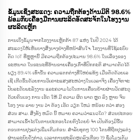
ຂໍ້ມູນເຊິ່ງສະແດງ: ຄວາມຖືກຕ້ອງດ້ານມິຕິ 98.6%
ພ້ອມກັບເຄື່ອງມືການຜະລິດອັດສະຈັກໃນໂຮງງານ
ຜະລິດເຫຼັກ
ການເບິ່ງຂໍ້ມູນຈາກໂຮງງານເຫຼັກກ້າ 87 ແຫ່ງ ໃນປີ 2024 ໄດ້
ສະແດງໃຫ້ເຫັນບາງສິ່ງບາງຢ່າງທີ່ຫນ້າສົນໃຈ. ໂຮງງານທີ່ໃຊ້ລະບົບ
ຕັດ IoT ທີ່ຫຼູຫຼານີ້ ມີຄວາມຖືກຕ້ອງປະມານ 98.6% ໃນເລື່ອງຂອງ
ຂະຫນາດ ໃນຂະນະທີ່ຮ້ານຂາຍເຄື່ອງເກົ່າທີ່ປົກກະຕິ ສາມາດຕັດໄດ້
ພຽງ 89.4% ເທົ່ານັ້ນ ຄວາມແຕກຕ່າງທີ່ໃຫຍ່ແທ້ໆ ເມື່ອຕັດດ້ວຍເລ
ເຊີ ເກີດຂຶ້ນດ້ວຍການວິເຄາະແສງສະຫວ່າງໃນເວລາຈິງ ເຄື່ອງຈັກຈະ
ປັບລະດັບພະລັງງານ ແລະຄວາມໄວໃນການເຄື່ອນຍ້າຍຜ່ານວັດສະດຸ
ດ້ວຍຕົນເອງ ການ ເຮັດ ໃຫ້ ມີ ຄວາມ ຜິດ ພາດ ຫຼຸດ ລົງ ຫຼາຍ ຈົນ
ໂຮງ ງານ ລາຍ ງານ ວ່າ ຕ້ອງ ເຮັດ ວຽກ ໃຫມ່ ຫນ້ອຍ ກວ່າ ສອງ
ສ່ວນ ສາມ. ສິ່ງທັງ ຫມົດ ນີ້ ຫມາຍ ຄວາມວ່າແນວໃດ? ສ່ວນປະກອບ
ສາມາດເຂົ້າໄປໃນການປະກອບໂດຍກົງໂດຍບໍ່ ຈໍາ ເປັນຕ້ອງມີຂັ້ນ
ຕອນການປຸງແຕ່ງເພີ່ມເຕີມກ່ອນ. ສໍາລັບທຸກໆ 100 ໂຕນທີ່ຖືກປຸງແຕ່ງ
ຜ່ານລະບົບດັ່ງກ່າວ, ເວລາການຜະລິດຫຼຸດລົງເກືອບ 19 ຊົ່ວໂມງເຕັມ