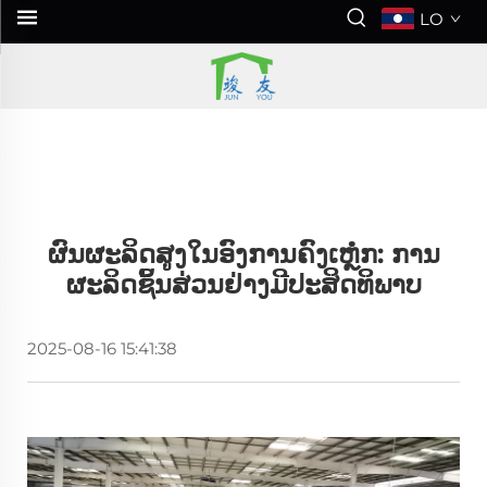
LO
ຜົນຜະລິດສູງໃນອົງການຄົງເຫຼໍກ: ການ
ຜະລິດຊິ້ນສ່ວນຢ່າງມີປະສິດທິພາບ
2025-08-16 15:41:38