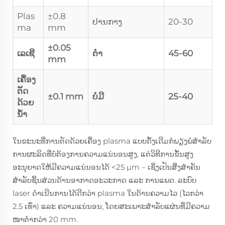
Plas
±0.8
ປານກາງ
20-30
ma
mm
±0.05
ເລເຊີ
ຕ່ໍາ
45-60
mm
ເຄື່ອງ
ຕັດ
±0.1 mm
ບໍ່ມີ
25-40
ດ້ວຍ
ນ້ຳ
ໃນຂະນະທີ່ການຕັດດ້ວຍເຄື່ອງ plasma ແບບດັ້ງເດີມກໍພຽງພໍສຳລັບ
ການຜະລິດທີ່ບໍ່ຕ້ອງການຄວາມແນ່ນອນສູງ, ແຕ່ວິທີການຂັ້ນສູງ
ອະນຸຍາດໃຫ້ມີຄວາມແນ່ນອນໄດ້ <25 µm – ເຊິ່ງເປັນສິ່ງສຳຄັນ
ສຳລັບຊິ້ນສ່ວນດ້ານອາກາດອະວະກາດ ແລະ ການແພດ. ລະບົບ
laser ດຳເນີນການໄດ້ດີກວ່າ plasma ໃນດ້ານຄວາມໄວ (ໄວກວ່າ
2.5 ເທົ່າ) ແລະ ຄວາມແນ່ນອນ, ໂດຍສະເພາະສຳລັບແຜ່ນທີ່ມີຄວາມ
ໜາຕ່ຳກວ່າ 20 mm.