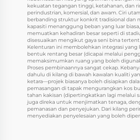
kekuatan tegangan tinggi, ketahanan, dan 
perindustrian, komersial, dan awam. Ciri ut
berbanding struktur konkrit tradisional d
kapasiti menanggung beban yang luar bias
memuatkan kehadiran besar seperti di stad
disesuaikan mengikut gaya seni bina terten
Kelenturan ini membolehkan integrasi yang l
bentuk rentang besar (dicapai melalui peng
memaksimumkan ruang yang boleh digunakan 
Proses pembinaannya sangat cekap. Kebanya
dahulu di kilang di bawah kawalan kualiti 
ketara—projek biasanya boleh disiapkan dala
pemasangan di tapak mengurangkan kos buru
tahan kakisan (dipertingkatkan lagi melalu
juga direka untuk menjimatkan tenaga, de
pemanasan dan penyejukan. Dari kilang per
menyediakan penyelesaian yang boleh dipercay