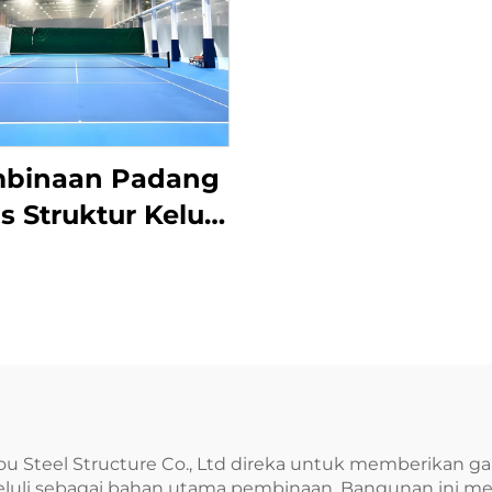
binaan Padang
s Struktur Keluli
entas Bersih
 Steel Structure Co., Ltd direka untuk memberikan g
uli sebagai bahan utama pembinaan. Bangunan ini mema