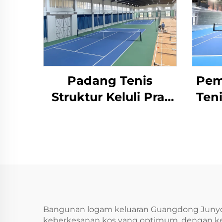
Padang Tenis
Pem
Struktur Keluli Pra-
Teni
Terhasil untuk
R
Kemudahan Sukan
Dalaman
Bangunan logam keluaran Guangdong Junyou
keberkesanan kos yang optimum, dengan kel