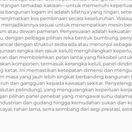
rintangan terhadap kakisan—untuk memenuhi keperluan 
ama bangunan logam ini adalah sifatnya yang ringan, s
an menjimatkan kos pembinaan secara keseluruhan. Wal
a, menjadikannya sesuai untuk menempatkan mesin ber
ium atau dewan pameran. Penyesuaian adalah kekuatan
tu, dengan pelbagai pilihan reka bentuk bumbung, peny
ancar dengan struktur sedia ada atau menonjol sebagai
gunaan rangka dan rasuk keluli) menghilangkan keperl
dan membolehkan pelan lantai yang fleksibel untuk p
kan komponen, termasuk kerangka keluli, panel dindin
yang ketat. Ini memastikan ketepatan dimensi dan men
m masa yang jauh lebih singkat berbanding bangunan tra
h dan gangguan kepada kawasan sekitar. Penyelenggar
i salutan pelindung), yang mengurangkan keperluan ker
ngan pilihan panel penebat yang mengawal suhu dalam
industrian dan gudang hingga kemudahan sukan dan ked
ai, tahan lama, serta seimbang dari segi prestasi, est