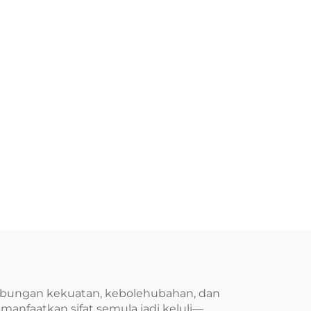
abungan kekuatan, kebolehubahan, dan
nfaatkan sifat semula jadi keluli—