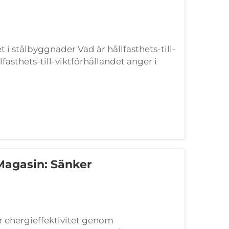
et i stålbyggnader Vad är hållfasthets-till-
fasthets-till-viktförhållandet anger i
de till dess vikt, vilket innebär att man
Magasin: Sänker
r energieffektivitet genom