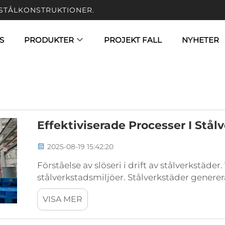
STÅLKONSTRUKTIONER.
S
PRODUKTER
PROJEKT FALL
NYHETER
Effektiviserade Processer I Stål
2025-08-19 15:42:20
Förståelse av slöseri i drift av stålverkstäder.
stålverkstadsmiljöer. Stålverkstäder generera
Upp till 20 % av råstål blir skrot på grund av 
VISA MER