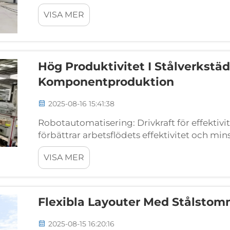
som en visuell varning och en verklig barriär 
VISA MER
lagret...
Hög Produktivitet I Stålverkstäd
Komponentproduktion
2025-08-16 15:41:38
Robotautomatisering: Drivkraft för effektivit
förbättrar arbetsflödets effektivitet och min
robotvältsystem som kan utföra arbeten un
VISA MER
svetsare...
Flexibla Layouter Med Stålstom
2025-08-15 16:20:16