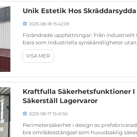
Unik Estetik Hos Skräddarsydda S
2025-08-18 15:42:09
Förändrade uppfattningar: Från industriellt ti
bara som industriella synskändligheter utan 
modern arkitektur. Det som förr främst var b
VISA MER
lagringsutrymmen är nu...
Kraftfulla Säkerhetsfunktioner 
Säkerställ Lagervaror
2025-08-17 15:41:56
Perimetersäkerhet i design av prefabricerad
bra områdesstängsel som huvudsaklig säker