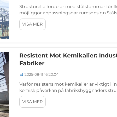
Strukturella fördelar med stålstommar för f
möjliggör anpassningsbar rumsdesign Stål
tillverkade delar som gör att konstruktioner 
VISA MER
många ombyggnader...
Resistent Mot Kemikalier: Indus
Fabriker
2025-08-11 16:20:04
Varför resistens mot kemikalier är viktigt i 
kemisk påverkan på fabriksbyggnaders struk
in i fabrikskonstruktioner börjar de bryta ne
VISA MER
skyddade mot industriella kemikalier...