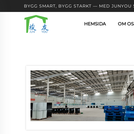
BYGG SMART, BYGG STARKT — MED JUNYOU 
HEMSIDA
OM OS