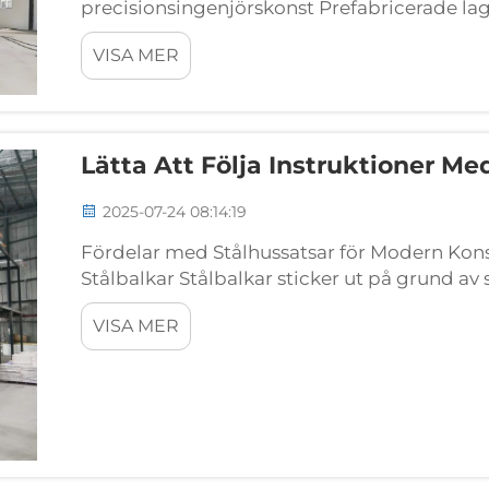
precisionsingenjörskonst Prefabricerade lage
energi tack vare design som skapas med dat
VISA MER
maximerar utrymmesutnyttjande och värmeh
Lätta Att Följa Instruktioner M
2025-07-24 08:14:19
Fördelar med Stålhussatsar för Modern Kons
Stålbalkar Stålbalkar sticker ut på grund av 
bära tyngder mycket väl, vilket gör dem till
VISA MER
idag. Den dragningsstyrka som stål...