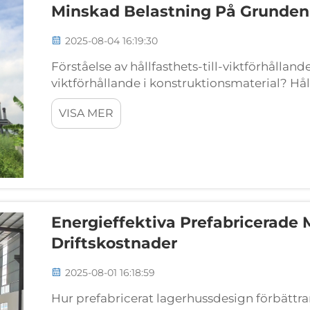
Minskad Belastning På Grunden
2025-08-04 16:19:30
Förståelse av hållfasthets-till-viktförhålland
viktförhållande i konstruktionsmaterial? Håll
grunden hur starkt ett material är i förhållan
VISA MER
dividerar...
Energieffektiva Prefabricerade 
Driftskostnader
2025-08-01 16:18:59
Hur prefabricerat lagerhussdesign förbättra