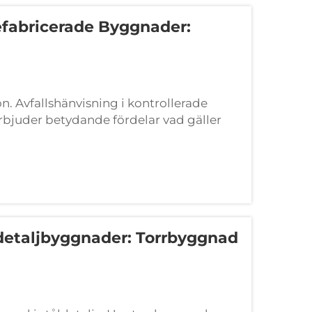
efabricerade Byggnader:
n. Avfallshänvisning i kontrollerade
erbjuder betydande fördelar vad gäller
onenter i en kontrollerad fabrikssmiljö.
ldetaljbyggnader: Torrbyggnad