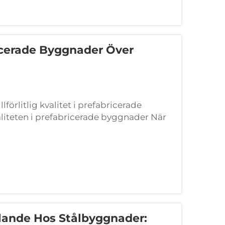
icerade Byggnader Över
lförlitlig kvalitet i prefabricerade
aliteten i prefabricerade byggnader När
 minskar de olika former av inkonsekvens
ållande Hos Stålbyggnader: