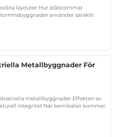
lexibla layouter Hur stålstommar
stommsbyggnader använder särskilt
kan justeras efter behov och håller i
triella Metallbyggnader För
industriella metallbyggnader Effekten av
turell integritet När kemikalier kommer
r materialen över tid. Material som inte är