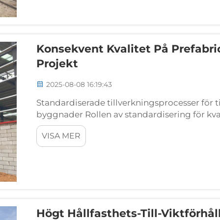
Konsekvent Kvalitet På Prefabr
Projekt
2025-08-08 16:19:43
Standardiserade tillverkningsprocesser för til
byggnader Rollen av standardisering för kv
tillverkare följer standardiserade processer
VISA MER
eftersom...
Högt Hållfasthets-Till-Viktförh