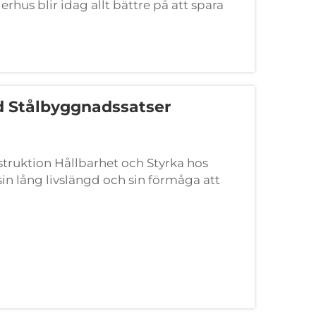
rhus blir idag allt bättre på att spara
orbaserad modellering, vilket
antering...
ed Stålbyggnadssatser
truktion Hållbarhet och Styrka hos
sin lång livslängd och sin förmåga att
 en nödvändighet i de flesta byggnader