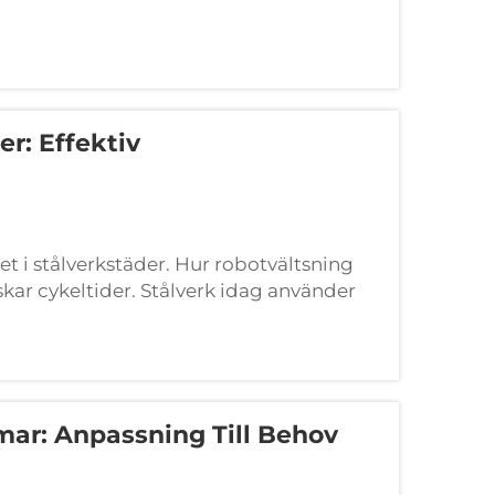
för att förhindra obehörig tillträde. När
er: Effektiv
et i stålverkstäder. Hur robotvältsning
skar cykeltider. Stålverk idag använder
gefär 65 % snabbare än mänskliga
mar: Anpassning Till Behov