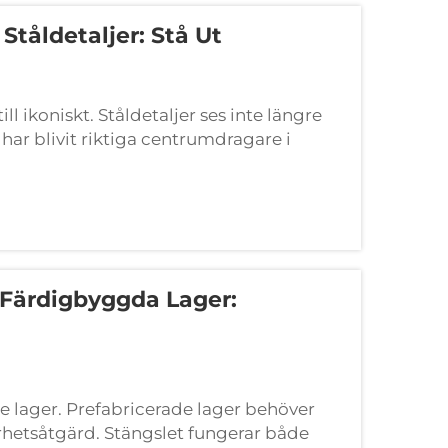
tåldetaljer: Stå Ut
ll ikoniskt. Ståldetaljer ses inte längre
har blivit riktiga centrumdragare i
egränsat till fabriksgolv och
I Färdigbyggda Lager:
e lager. Prefabricerade lager behöver
hetsåtgärd. Stängslet fungerar både