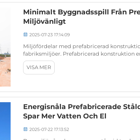
Minimalt Byggnadsspill Från Pr
Miljövänligt
2025-07-23 17:14:09
Miljöfördelar med prefabricerad konstruktio
fabriksmiljöer. Prefabricerad konstruktion 
avfallsminskning genom tillverkning av komp
VISA MER
Detta tillvägagångssätt...
Energisnåla Prefabricerade Stå
Spar Mer Vatten Och El
2025-07-22 17:13:52