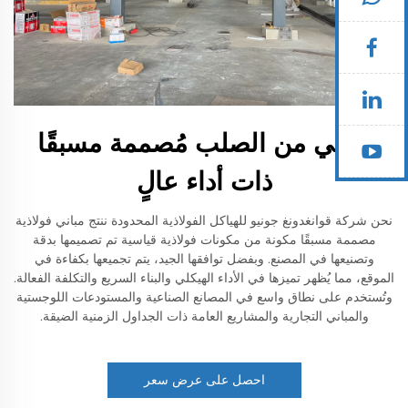
مباني من الصلب مُصممة مسبقًا
ذات أداء عالٍ
نحن شركة قوانغدونغ جونيو للهياكل الفولاذية المحدودة ننتج مباني فولاذية
مصممة مسبقًا مكونة من مكونات فولاذية قياسية تم تصميمها بدقة
وتصنيعها في المصنع. وبفضل توافقها الجيد، يتم تجميعها بكفاءة في
الموقع، مما يُظهر تميزها في الأداء الهيكلي والبناء السريع والتكلفة الفعالة.
وتُستخدم على نطاق واسع في المصانع الصناعية والمستودعات اللوجستية
والمباني التجارية والمشاريع العامة ذات الجداول الزمنية الضيقة.
احصل على عرض سعر