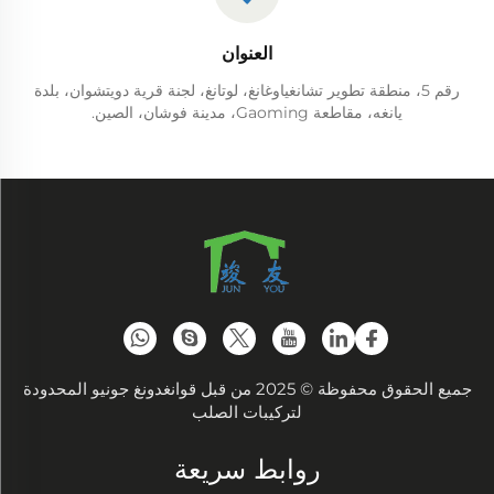
العنوان
رقم 5، منطقة تطوير تشانغياوغانغ، لوتانغ، لجنة قرية دويتشوان، بلدة
يانغه، مقاطعة Gaoming، مدينة فوشان، الصين.
جميع الحقوق محفوظة © 2025 من قبل قوانغدونغ جونيو المحدودة
لتركيبات الصلب
روابط سريعة