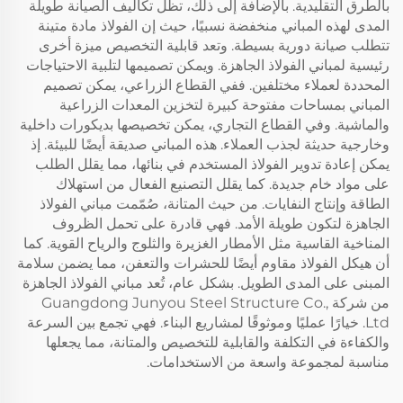
بالطرق التقليدية. بالإضافة إلى ذلك، تظل تكاليف الصيانة طويلة
المدى لهذه المباني منخفضة نسبيًا، حيث إن الفولاذ مادة متينة
تتطلب صيانة دورية بسيطة. وتعد قابلية التخصيص ميزة أخرى
رئيسية لمباني الفولاذ الجاهزة. ويمكن تصميمها لتلبية الاحتياجات
المحددة لعملاء مختلفين. ففي القطاع الزراعي، يمكن تصميم
المباني بمساحات مفتوحة كبيرة لتخزين المعدات الزراعية
والماشية. وفي القطاع التجاري، يمكن تخصيصها بديكورات داخلية
وخارجية حديثة لجذب العملاء. هذه المباني صديقة أيضًا للبيئة. إذ
يمكن إعادة تدوير الفولاذ المستخدم في بنائها، مما يقلل الطلب
على مواد خام جديدة. كما يقلل التصنيع الفعال من استهلاك
الطاقة وإنتاج النفايات. من حيث المتانة، صُمّمت مباني الفولاذ
الجاهزة لتكون طويلة الأمد. فهي قادرة على تحمل الظروف
المناخية القاسية مثل الأمطار الغزيرة والثلوج والرياح القوية. كما
أن هيكل الفولاذ مقاوم أيضًا للحشرات والتعفن، مما يضمن سلامة
المبنى على المدى الطويل. بشكل عام، تُعد مباني الفولاذ الجاهزة
من شركة Guangdong Junyou Steel Structure Co.,
Ltd. خيارًا عمليًا وموثوقًا لمشاريع البناء. فهي تجمع بين السرعة
والكفاءة في التكلفة والقابلية للتخصيص والمتانة، مما يجعلها
مناسبة لمجموعة واسعة من الاستخدامات.