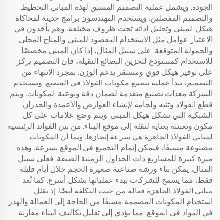
الجودة. ويشمل عملية التصميم المسبق لهذه المباني التخطيط
والتصميم المفصلين. ويستخدم المهندسون برامج حديثة لمحاكاة
هيكل المبنى وتحليل أدائه تحت ظروف مختلفة. وهم يأخذون في
الاعتبار عوامل مثل الاستخدام المقصود للمبنى والمناخ المحلي
والحمولة المتوقعة. على سبيل المثال، إذا كان المبنى مخصصًا
للاستخدام كمستودع لتخزين البضائع الثقيلة، فإن التصميم يركز
على توفير هيكل قوي ومستقر يدعم الوزن. بمجرد الانتهاء من
التصميم، تبدأ عملية تصنيع مكونات الفولاذ في المصنع. وتستخدم
الشركة معدات تصنيع متقدمة لضمان دقة ونوعية المكونات. ويتم
قطع الفولاذ وثنيه ولحامه لإنشاء العوارض والأعمدة والجدران
الشبكية التي تشكل هيكل المبنى. ويتم وضع علامات على كل
مكون وتعبئته بعناية لنقله إلى موقع البناء. من بين الفوائد الرئيسية
لمباني الفولاذ الجاهزة هي سرعة إنجازها. وبما أن المكونات
مصنوعة مسبقًا، فيمكن إتمام التجميع في الموقع بسرعة. وهذه
ميزة كبيرة للمشاريع ذات الجداول الزمنية الضيقة. فعلى سبيل
المثال، يمكن بناء ورشة صناعية صغيرة الحجم خلال أيام قليلة
فقط، مما يسمح للشركات ببدء عملياتها بشكل أسرع. كما تُعد
مباني الفولاذ الجاهزة فعالة من حيث التكلفة أيضًا. إذ يقلل
استخدام المكونات المصممة مسبقًا من الحاجة إلى العمالة والهدر
في المواد في الموقع. مما يؤدي إلى تقليل تكاليف البناء مقارنة