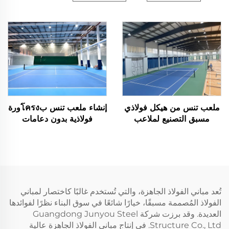
ملعب تنس من هيكل فولاذي
إنشاء ملعب تنس بโครงورة
مسبق التصنيع لملاعب
فولاذية بدون دعامات
الأنشطة الرياضية الداخلية
تُعد مباني الفولاذ الجاهزة، والتي تُستخدم غالبًا كاختصار لمباني
الفولاذ المُصممة مسبقًا، خيارًا شائعًا في سوق البناء نظرًا لفوائدها
العديدة. وقد برزت شركة Guangdong Junyou Steel
Structure Co., Ltd. في إنتاج مباني الفولاذ الجاهزة عالية