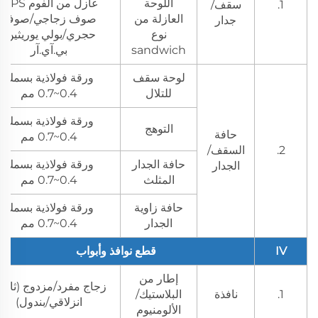
اللوحة
عازل من الفوم S
1.
سقف/
العازلة من
صوف زجاجي/صوف
جدار
نوع
حجري/بولي يوريثين/
sandwich
بي.آي.آر
لوحة سقف
ورقة فولاذية بسمك
للتلال
0.4~0.7 مم
ورقة فولاذية بسمك
التوهج
حافة
0.4~0.7 مم
2.
السقف/
حافة الجدار
ورقة فولاذية بسمك
الجدار
المثلث
0.4~0.7 مم
حافة زاوية
ورقة فولاذية بسمك
الجدار
0.4~0.7 مم
IV
قطع نوافذ وأبواب
إطار من
زجاج مفرد/مزدوج (ثابت
1.
نافذة
البلاستيك/
انزلاقي/بندول)
الألومنيوم