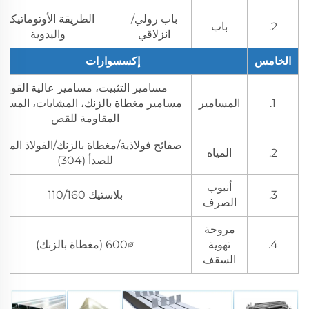
باب رولي/
الطريقة الأوتوماتيكية
2.
باب
انزلاقي
واليدوية
الخامس
إكسسوارات
مسامير التثبيت، مسامير عالية القوة،
1.
المسامير
مسامير مغطاة بالزنك، المشايات، المسام
المقاومة للقص
صفائح فولاذية/مغطاة بالزنك/الفولاذ المقا
2.
المياه
للصدأ (304)
أنبوب
3.
بلاستيك 110/160
الصرف
مروحة
4.
تهوية
∅600 (مغطاة بالزنك)
السقف