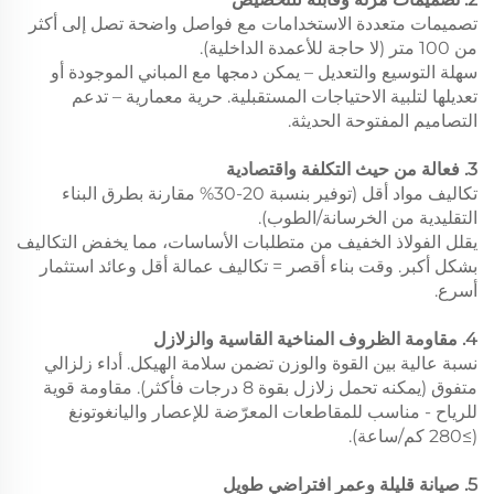
تصميمات متعددة الاستخدامات مع فواصل واضحة تصل إلى أكثر
من 100 متر (لا حاجة للأعمدة الداخلية).
سهلة التوسيع والتعديل – يمكن دمجها مع المباني الموجودة أو
تعديلها لتلبية الاحتياجات المستقبلية. حرية معمارية – تدعم
التصاميم المفتوحة الحديثة.
3. فعالة من حيث التكلفة واقتصادية
تكاليف مواد أقل (توفير بنسبة 20-30% مقارنة بطرق البناء
التقليدية من الخرسانة/الطوب).
يقلل الفولاذ الخفيف من متطلبات الأساسات، مما يخفض التكاليف
بشكل أكبر. وقت بناء أقصر = تكاليف عمالة أقل وعائد استثمار
أسرع.
4. مقاومة الظروف المناخية القاسية والزلازل
نسبة عالية بين القوة والوزن تضمن سلامة الهيكل. أداء زلزالي
متفوق (يمكنه تحمل زلازل بقوة 8 درجات فأكثر). مقاومة قوية
للرياح - مناسب للمقاطعات المعرّضة للإعصار واليانغوتونغ
(≥280 كم/ساعة).
5. صيانة قليلة وعمر افتراضي طويل