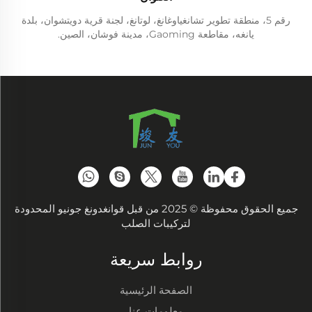
رقم 5، منطقة تطوير تشانغياوغانغ، لوتانغ، لجنة قرية دويتشوان، بلدة
يانغه، مقاطعة Gaoming، مدينة فوشان، الصين.
جميع الحقوق محفوظة © 2025 من قبل قوانغدونغ جونيو المحدودة
لتركيبات الصلب
روابط سريعة
الصفحة الرئيسية
معلومات عنا