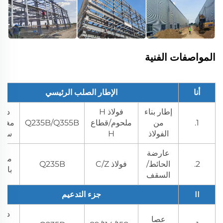
المواصفات الفنية
أنا
الإطار الصلب الرئيسي
إطار بناء
فولاذ H
دهن
1.
من
ملحوم/قطاع
Q235B/Q355B
مغط
الفولاذ
H
ساخ
عارضة
مطل
2.
الحائط/
فولاذ C/Z
Q235B
بالز
السقف
II
جزء التدعيم
دهن
عصا