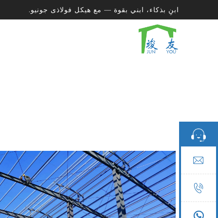
ابنِ بذكاء، ابني بقوة — مع هيكل فولاذى جونيو.