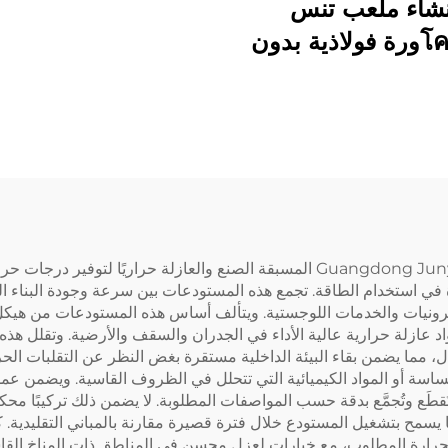
نشاء ملعب تنس
بโครงورة فولاذية بدون
دعامات
تم تصميم مستودعات Guangdong Junyou Steel Structure Co., Ltd المسبقة الصنع وا
في استخدام الطاقة. تجمع هذه المستودعات بين سرعة وجودة البناء الجاهز
ترونيات والخدمات اللوجستية. ويتألف أساس هذه المستودعات من هيكل ف
عازلة حرارية عالية الأداء في الجدران والسقف والأرضية. وتقلل هذه الط
، مما يضمن بقاء البيئة الداخلية مستقرة بغض النظر عن التقلبات الحر
حساسة أو المواد الكيميائية التي تتحلل في الظروف القاسية. ويضمن عملية ا
طَع وتُجمَّع بدقة حسب المواصفات المطلوبة. لا يضمن ذلك تركيبًا محكم
سمح بتشغيل المستودع خلال فترة قصيرة مقارنة بالمباني التقليدية. كم
لحرارة المطلوب، مع خيارات لعزل محسن في المناطق ذات المناخ ال