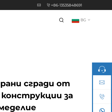
+86-13535848691
BG
рани сгради от
конструкции за
меделие