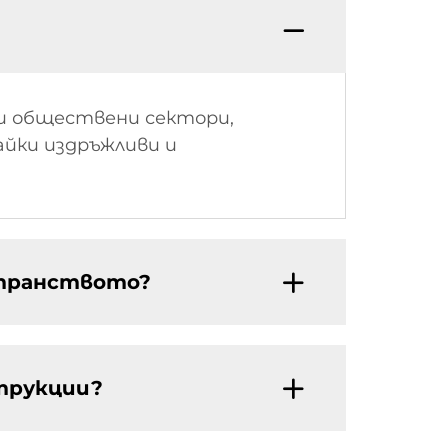
и обществени сектори,
айки издръжливи и
странството?
трукции?