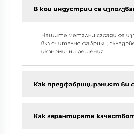
В кои индустрии се използв
Нашите метални сгради се из
включително фабрики, складове
икономични решения.
Как предфабрицираният ви 
Как гарантирате качествот