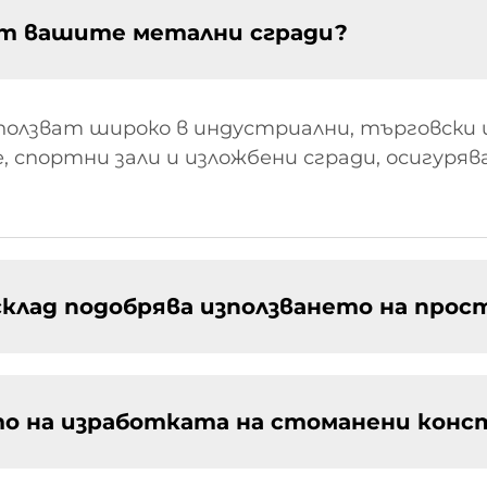
ат вашите метални сгради?
ползват широко в индустриални, търговски 
, спортни зали и изложбени сгради, осигуряв
склад подобрява използването на про
о на изработката на стоманени конс