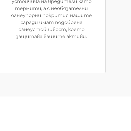
устойчива на вредители като
термити, а с необязателни
огнеупорни покрития нашите
сгради имат подобрена
огнеустойчивост, което
защитава вашите активи.