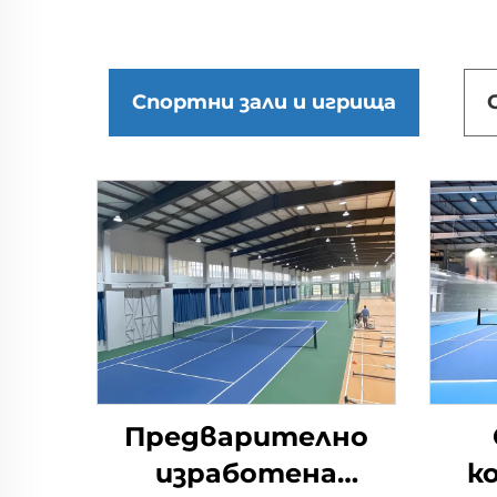
Спортни зали и игрища
Предварително
изработена
к