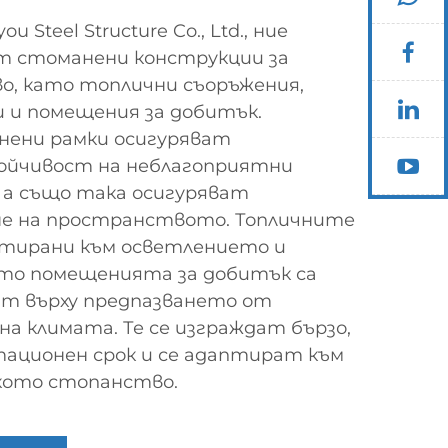
 Steel Structure Co., Ltd., ние
от стоманени конструкции за
о, като топлични съоръжения,
и и помещения за добитък.
ени рамки осигуряват
ойчивост на неблагоприятни
 а също така осигуряват
не на пространството. Топличните
нтирани към осветлението и
то помещенията за добитък са
нт върху предпазването от
на климата. Те се изграждат бързо,
тационен срок и се адаптират към
кото стопанство.