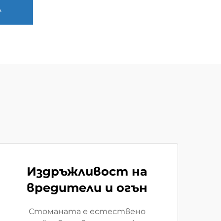
А
Издръжливост на
вредители и огън
Стоманата е естествено