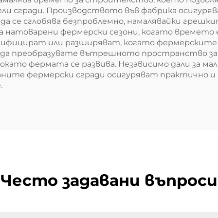
ели сгради. Производството във фабрика осигуря
 да се сглобява безпроблемно, намалявайки грешки
на натоварени фермерски сезони, когато времето 
модифицират или разширяват, когато фермерските
ли да преобразувате вътрешното пространство за 
 докато фермата се развива. Независимо дали за м
аните фермерски сгради осигуряват практично и
.
Често задавани въпроси