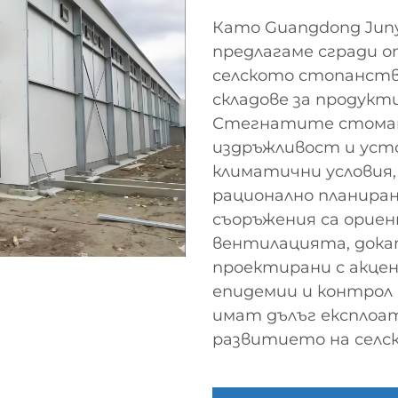
Като Guangdong Junyou
предлагаме сгради 
селското стопанств
складове за продукт
Стегнатите стоман
издръжливост и уст
климатични условия,
рационално планира
съоръжения са орие
вентилацията, дока
проектирани с акце
епидемии и контрол 
имат дълъг експлоа
развитието на селс