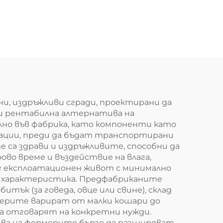
лни, издръжливи сгради, проектирани да
 и рентабилна алтернатива на
но във фабрика, като компоненти като
кации, преди да бъдат транспортирани
 са здрави и издръжливите, способни да
во време и въздействие на влага,
лъг експлоатационен живот с минимално
ва характеристика. Предфабриканите
тък (за говеда, овце или свине), склад
змерите варират от малки кошари до
 да отговарят на конкретни нужди.
ява на фермерите бързо да разширяват