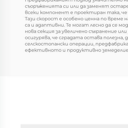
съоръженията си или да заменят остар
всеки компонент е проектиран така, че
Тази скорост е особено ценна по време 
са и адаптивни. Те могат лесно да се 
нова секция за увеличено съхранение и
осигурява, че сградата остава полезна,
селскостопански операции, предфабрик
ефективното и продуктивно земеделие