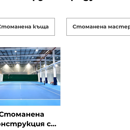
Стоманена къща
Стоманена масте
Стоманена
онструкция с