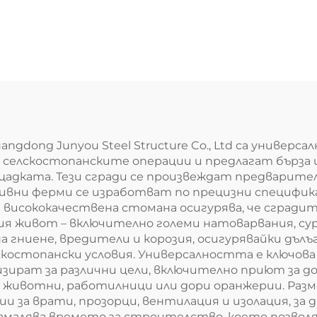
орен откос за
тенис корт
dong Junyou Steel Structure Co., Ltd са универса
 селскостопанските операции и предлагат бърза
ката. Тези сгради се произвеждат предварител
ривни ферми се изработват по прецизни специфи
 висококачествена стомана осигурява, че сградите
я живот – включително големи натоварвания, суро
на гниене, вредители и корозия, осигурявайки дъ
лскостопански условия. Универсалността е ключо
ират за различни цели, включително приют за доби
а за животни, работилници или дори оранжерии. Ра
ии за врати, прозорци, вентилация и изолация, за
малява времето за строителство, което позвол