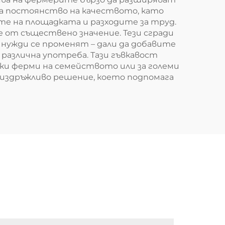
ва постоянство на качеството, като
те на площадката и разходите за труд.
е от съществено значение. Тези сгради
 нужди се променят – дали да добавите
различна употреба. Тази гъвкавост
алки ферми на семейството или за големи
 издръжливо решение, което подпомага