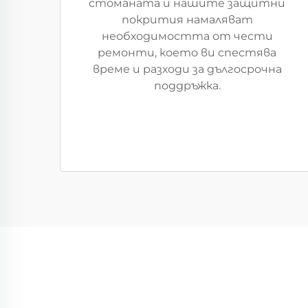
стоманата и нашите защитни
покрития намаляват
необходимостта от чести
ремонти, което ви спестява
време и разходи за дългосрочна
поддръжка.