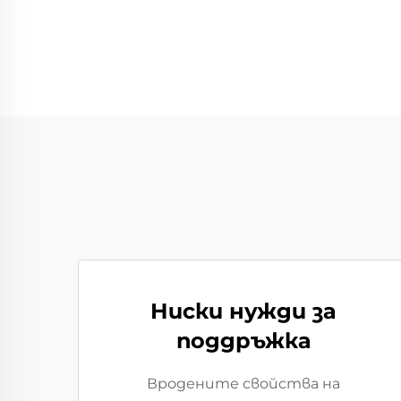
Ниски нужди за
поддръжка
Вродените свойства на