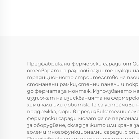
стоманена
отв
конструкция за
тенис корт за
закрити спортни
съоръжения
Предфабрикани фермерски сгради от Guang
отговарят на разнообразните нужди на
традиционното строителство на площад
стоманени рамки, стенни панели и пок
до фермата за монтаж. Използването на
издържат на изискванията на фермерски
химикали или добитък. Те са устойчиви 
поддръжка, дори в предизвикателни се
фермерски сгради могат да се персонализ
за оборудване, склад за жито или хран
големи многофункционални сгради, с опц
Предфабриканият подход значително на