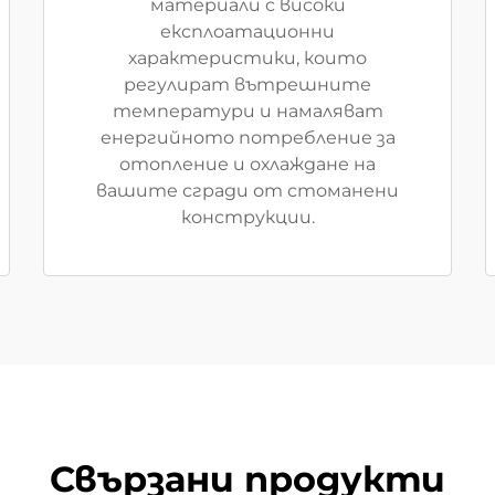
материали с високи
експлоатационни
характеристики, които
регулират вътрешните
температури и намаляват
енергийното потребление за
отопление и охлаждане на
вашите сгради от стоманени
конструкции.
Свързани продукти