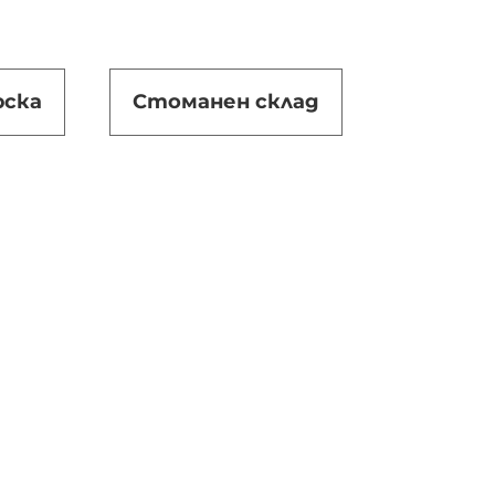
рска
Стоманен склад