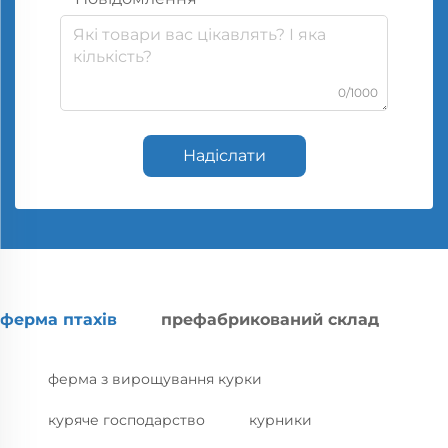
0/1000
Надіслати
ферма птахів
префабрикований склад
ферма з вирощування курки
куряче господарство
курники