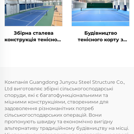
Збірна сталева
Будівництво
конструкція тенісного
тенісного корту з
корту для закритих
безперервною
спортивних
сталевою
приміщень
конструкцією
Компанія Guangdong Junyou Steel Structure Co.,
Ltd виготовляє збірні сільськогосподарські
споруди, які є багатофункціональними та
міцними конструкціями, створеними для
задоволення різноманітних потреб
сільськогосподарських операцій. Вони
пропонують швидку та економічно вигідну
альтернативу традиційному будівництву на місці.