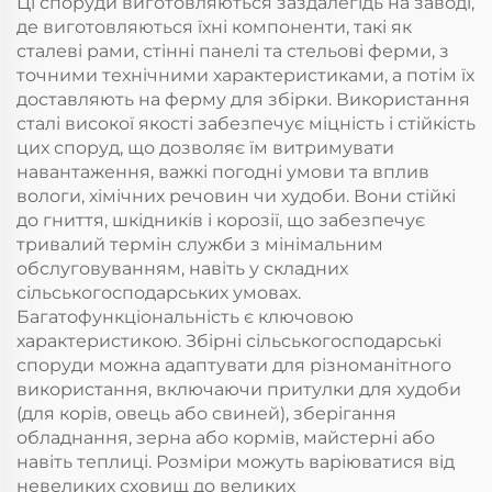
Ці споруди виготовляються заздалегідь на заводі,
де виготовляються їхні компоненти, такі як
сталеві рами, стінні панелі та стельові ферми, з
точними технічними характеристиками, а потім їх
доставляють на ферму для збірки. Використання
сталі високої якості забезпечує міцність і стійкість
цих споруд, що дозволяє їм витримувати
навантаження, важкі погодні умови та вплив
вологи, хімічних речовин чи худоби. Вони стійкі
до гниття, шкідників і корозії, що забезпечує
тривалий термін служби з мінімальним
обслуговуванням, навіть у складних
сільськогосподарських умовах.
Багатофункціональність є ключовою
характеристикою. Збірні сільськогосподарські
споруди можна адаптувати для різноманітного
використання, включаючи притулки для худоби
(для корів, овець або свиней), зберігання
обладнання, зерна або кормів, майстерні або
навіть теплиці. Розміри можуть варіюватися від
невеликих сховищ до великих