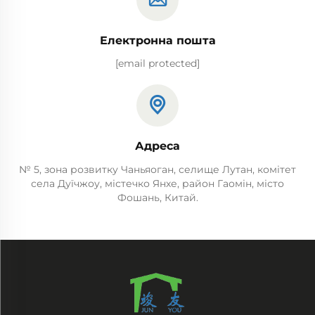
Електронна пошта
[email protected]
Адреса
№ 5, зона розвитку Чаньяоган, селище Лутан, комітет
села Дуїчжоу, містечко Янхе, район Гаомін, місто
Фошань, Китай.