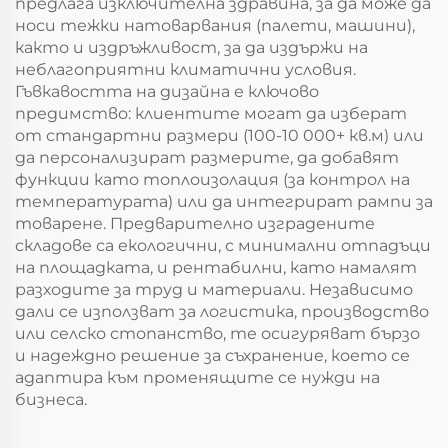
предлага изключителна здравина, за да може да
носи тежки натоварвания (палети, машини),
както и издръжливост, за да издържи на
неблагоприятни климатични условия.
Гъвкавостта на дизайна е ключово
предимство: клиентите могат да изберат
от стандартни размери (100-10 000+ кв.м) или
да персонализират размерите, да добавят
функции като топлоизолация (за контрол на
температурата) или да интегрират рампи за
товарене. Предварително изградените
складове са екологични, с минимални отпадъци
на площадката, и рентабилни, като намалят
разходите за труд и материали. Независимо
дали се използват за логистика, производство
или селско стопанство, те осигуряват бързо
и надеждно решение за съхранение, което се
адаптира към променящите се нужди на
бизнеса.