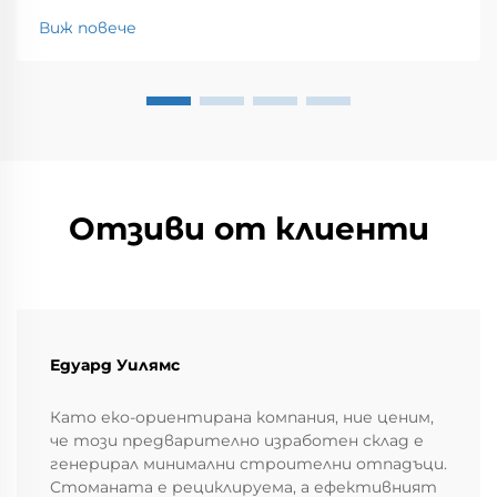
Виж повече
Отзиви от клиенти
Едуард Уилямс
Като еко-ориентирана компания, ние ценим,
че този предварително изработен склад е
генерирал минимални строителни отпадъци.
Стоманата е рециклируема, а ефективният