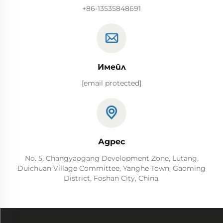
+86-13535848691
Имейл
[email protected]
Адрес
No. 5, Changyaogang Development Zone, Lutang,
Duichuan Village Committee, Yanghe Town, Gaoming
District, Foshan City, China.