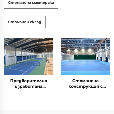
Стоманена мастерска
Стоманен склад
Предварително
Стоманена
изработена
конструкция с
стоманена
отворен откос за
конструкция за
тенис корт
тенис корт за
закрити спортни