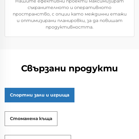
Нашите ефективни проекти максимизират
съхранителното и оперативното
пространство, с опции като междинни етажи
и оптимизирани планировки, за да повишат
продуктивността.
Свързани продукти
Спортни зали и игрища
Стоманена къща