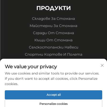
ПРОДУКТИ
Складове За Стомана
Майстерни За Стомана
Сгради От Стомана
Къщи От Стомана
Селскостопански Навеси
Спортни Кортове И Полета
We value your privacy
За компанията
We use cookies and similar tools to provide our services.
Фирмен профил
If you don't want to accept all cookies, click Personalize
cookies.
Фабрично представяне
Преимуществата ни
Accept all
Политика за поверителност
Personalize cookies