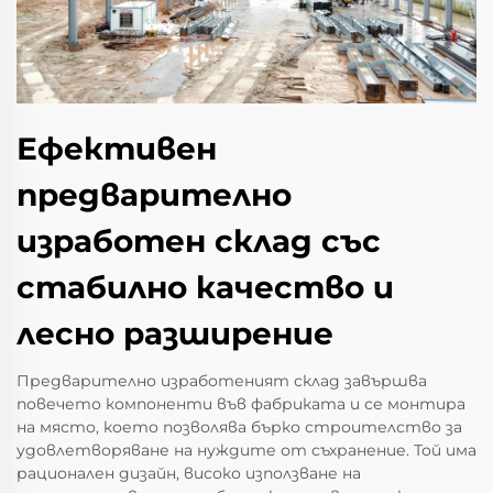
Ефективен
предварително
изработен склад със
стабилно качество и
лесно разширение
Предварително изработеният склад завършва
повечето компоненти във фабриката и се монтира
на място, което позволява бърко строителство за
удовлетворяване на нуждите от съхранение. Той има
рационален дизайн, високо използване на