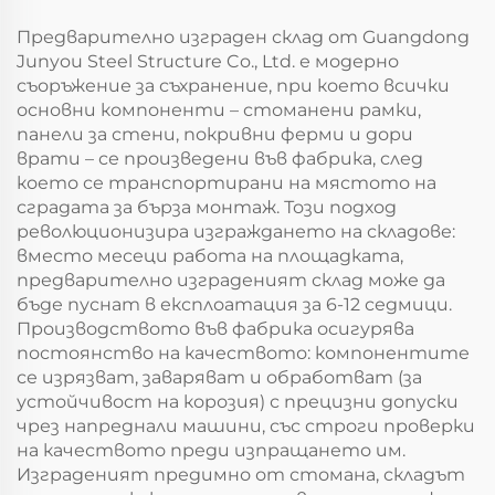
съоръжения
Предварително изграден склад от Guangdong
Junyou Steel Structure Co., Ltd. е модерно
съоръжение за съхранение, при което всички
основни компоненти – стоманени рамки,
панели за стени, покривни ферми и дори
врати – се произведени във фабрика, след
което се транспортирани на мястото на
сградата за бърза монтаж. Този подход
революционизира изграждането на складове:
вместо месеци работа на площадката,
предварително изграденият склад може да
бъде пуснат в експлоатация за 6-12 седмици.
Производството във фабрика осигурява
постоянство на качеството: компонентите
се изрязват, заваряват и обработват (за
устойчивост на корозия) с прецизни допуски
чрез напреднали машини, със строги проверки
на качеството преди изпращането им.
Изграденият предимно от стомана, складът