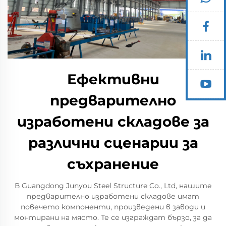
Ефективни
предварително
изработени складове за
различни сценарии за
съхранение
В Guangdong Junyou Steel Structure Co., Ltd, нашите
предварително изработени складове имат
повечето компоненти, произведени в заводи и
монтирани на място. Те се изграждат бързо, за да