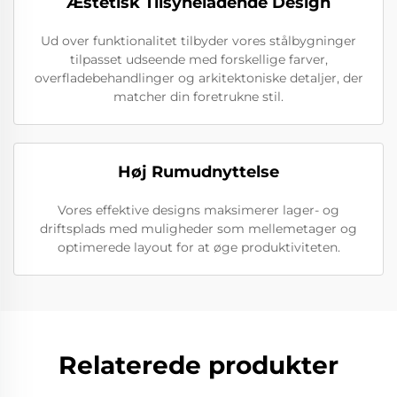
Æstetisk Tilsyneladende Design
Ud over funktionalitet tilbyder vores stålbygninger
tilpasset udseende med forskellige farver,
overfladebehandlinger og arkitektoniske detaljer, der
matcher din foretrukne stil.
Høj Rumudnyttelse
Vores effektive designs maksimerer lager- og
driftsplads med muligheder som mellemetager og
optimerede layout for at øge produktiviteten.
Relaterede produkter