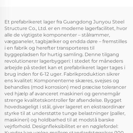
Et prefabrikeret lager fra Guangdong Junyou Steel
Structure Co., Ltd. er en moderne lagerfacilitet, hvor
alle de vigtigste komponenter – stålrammer,
vægpaneler, tagbjælker og endda døre – fremstilles
i en fabrik og herefter transporteres til
byggepladsen for hurtig samling. Denne tilgang
revolutionerer lagerbyggeri: I stedet for måneders
arbejde på stedet kan et prefabrikeret lager tages i
brug inden for 6-12 uger. Fabrikproduktion sikrer
ens kvalitet: Komponenterne skæres, svejses og
behandles (mod korrosion) med præcise tolerancer
ved hjælp af avanceret maskineri og gennemgår
strenge kvalitetskontroller før afsendelse. Bygget
hovedsageligt i stål, giver lageret en ekstraordinær
styrke til at understøtte tunge belastninger (paller,
maskineri) og holdbarhed til at modstå barske
vejrforhold. Designfleksibilitet er en nøglefordel:
Kunder kan vælge mellem standardstørrelser (100-