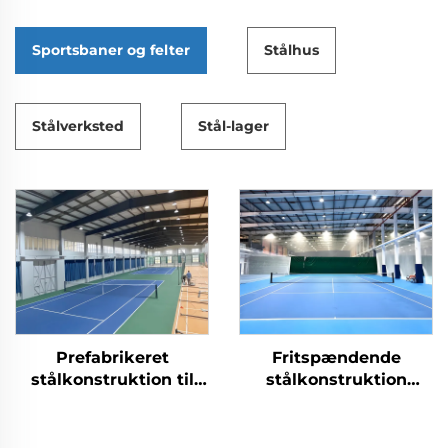
Sportsbaner og felter
Stålhus
Stålverksted
Stål-lager
Prefabrikeret
Fritspændende
stålkonstruktion til
stålkonstruktion
tennishaller for
bygget som tennishal
indendørs
sportsfaciliteter