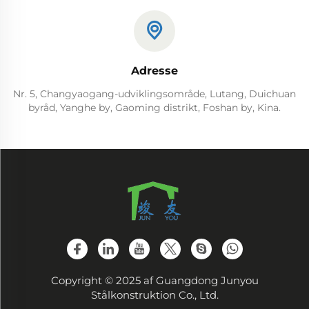
Adresse
Nr. 5, Changyaogang-udviklingsområde, Lutang, Duichuan
byråd, Yanghe by, Gaoming distrikt, Foshan by, Kina.
Copyright © 2025 af Guangdong Junyou
Stålkonstruktion Co., Ltd.