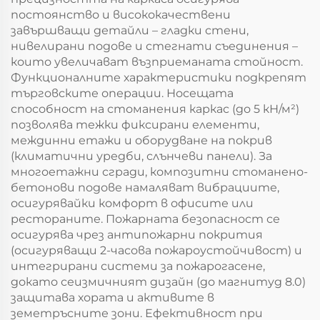
постоянство и висококачествени
завършващи детайли – гладки стени,
нивелирани подове и стегнати съединения –
които увеличават възприеманата стойност.
Функционалните характеристики подкрепят
търговските операции. Носещата
способност на стоманения каркас (до 5 кН/м²)
позволява тежки фиксирани елементи,
междинни етажи и оборудване на покрив
(климатични уредби, слънчеви панели). За
многоетажни сгради, композитни стоманено-
бетонови подове намаляват вибрациите,
осигурявайки комфорт в офисите или
рестораните. Пожарната безопасност се
осигурява чрез антипожарни покрития
(осигуряващи 2-часова пожароустойчивост) и
интегрирани системи за пожарогасене,
докато сеизмичният дизайн (до магнитуд 8.0)
защитава хората и активите в
земетръсните зони. Ефективност при