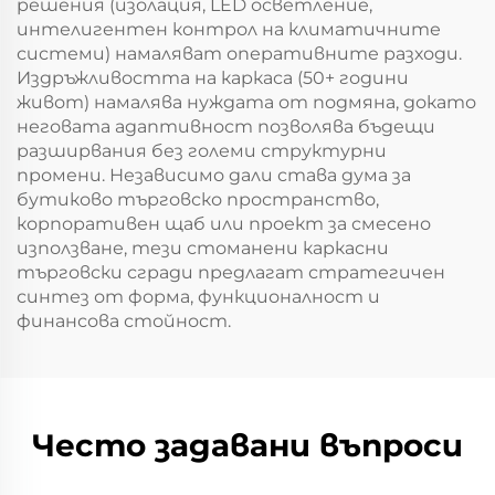
решения (изолация, LED осветление,
интелигентен контрол на климатичните
системи) намаляват оперативните разходи.
Издръжливостта на каркаса (50+ години
живот) намалява нуждата от подмяна, докато
неговата адаптивност позволява бъдещи
разширвания без големи структурни
промени. Независимо дали става дума за
бутиково търговско пространство,
корпоративен щаб или проект за смесено
използване, тези стоманени каркасни
търговски сгради предлагат стратегичен
синтез от форма, функционалност и
финансова стойност.
Често задавани въпроси