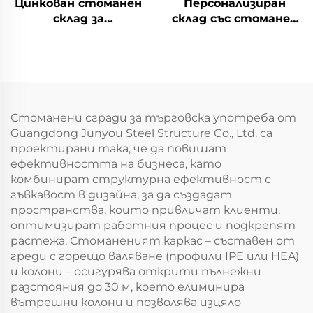
Цинкован стоманен
Персонализиран
склад за
склад със стоманен
дълготрайност
каркас за
производствени
заводи
Стоманени сгради за търговска употреба от
Guangdong Junyou Steel Structure Co., Ltd. са
проектирани така, че да повишат
ефективността на бизнеса, като
комбинират структурна ефективност с
гъвкавост в дизайна, за да създадат
пространства, които привличат клиенти,
оптимизират работния процес и подкрепят
растежа. Стоманеният каркас – съставен от
греди с горещо валяване (профили IPE или HEA)
и колони – осигурява открити пълнежни
разстояния до 30 м, което елиминира
вътрешни колони и позволява изцяло