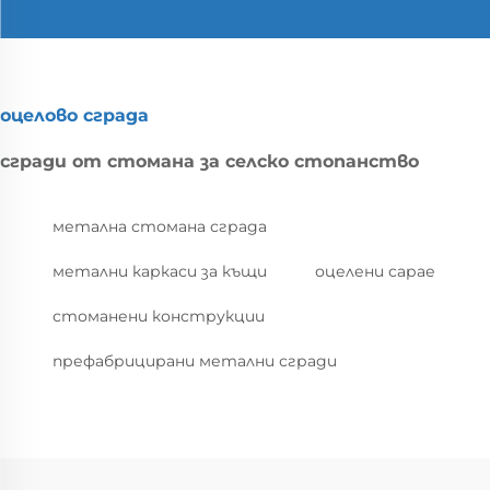
оцелово сграда
сгради от стомана за селско стопанство
метална стомана сграда
метални каркаси за къщи
оцелени сарае
стоманени конструкции
префабрицирани метални сгради