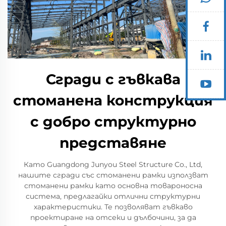
Сгради с гъвкава
стоманена конструкция
с добро структурно
представяне
Като Guangdong Junyou Steel Structure Co., Ltd,
нашите сгради със стоманени рамки използват
стоманени рамки като основна товароносна
система, предлагайки отлични структурни
характеристики. Те позволяват гъвкаво
проектиране на отсеки и дълбочини, за да