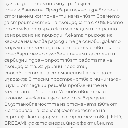
изграждането минимизира бизнес
прекъсванията. Предварително изработени
стоманени компоненти намаляват времето
за строителство на площадката с 40%, което
позволява по-бърза експлоатация и по-ранно
генериране на приходи. Леката природа на
каркаса намалява разходите за основи, докато
модулните методи на строителство – като
предварително сглобени панели за стени и
сервизни ядра – опростяват работата на
площадката. За урбани проекти,
способността на стоманения каркас да се
изгражда в тесни пространства с минимален
шум и отпадъци решава проблемите на
местната общност. Устойчивостта и
икономическата изгодност са вградени.
Възстановяемостта на стоманата (90% от
материала на каркаса) съответства на
сертификати за зелено строителство (LEED,
BREEAM), докато енергийно-ефективните