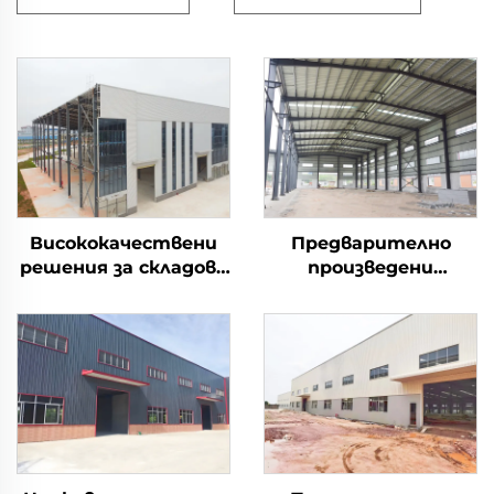
Висококачествени
Предварително
решения за складове
произведени
със стоманена
складове от
конструкция за
стомана за
глобални проекти
съхранение и
логистика