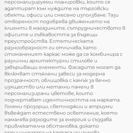
персонализируеми планировки, които се
адаптират към нуждите на търговски
обекти, офиси или смесено използване. Тази
отвореност подобрява движението на
клиенти в магазините, сътрудничеството в
офисите и гъвкавостта за бъдещи
преустройства. Естетическата
разнообразност ги отличава, като
стоманеният каркас може да се комбинира с
различни архитектурни стилове и
завършващи елементи. Фасадите могат да
включват стъклени завеси за модерна
прозрачност, облицовка с камък за вечно
изящество или метални панели в
персонализирани цветове, които
подчертават идентичността на марката.
Големи прозорци, светлоджии и атриуми
въвеждат естествено осветление, което
намалява разходите за енергия и създава
привлекателна обстановка, докато
прецизността на каркаса осигурява