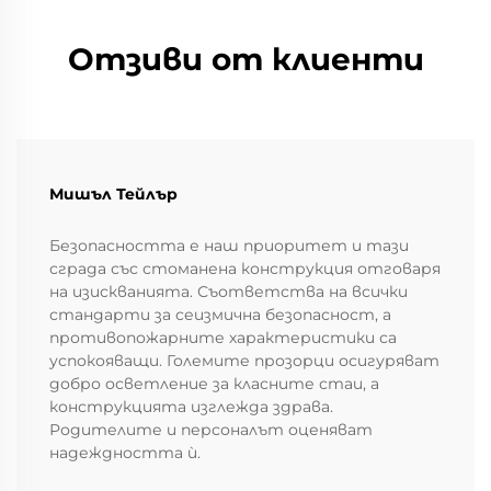
Отзиви от клиенти
Мишъл Тейлър
Безопасността е наш приоритет и тази
сграда със стоманена конструкция отговаря
на изискванията. Съответства на всички
стандарти за сеизмична безопасност, а
противопожарните характеристики са
успокояващи. Големите прозорци осигуряват
добро осветление за класните стаи, а
конструкцията изглежда здрава.
Родителите и персоналът оценяват
надеждността ѝ.