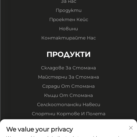
За нас
Продукти
Проектен Кейс
Новини
Контактирайте Нас
ПРОДУКТИ
Складове За Стомана
Майстерни За Стомана
Сгради От Стомана
Къщи От Стомана
Селскостопански Навеси
Спортни Кортове И Полета
За компанията
We value your privacy