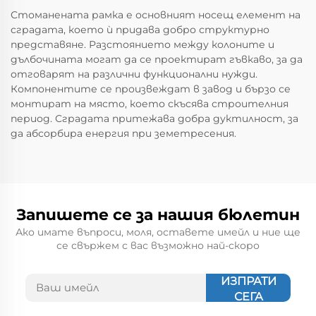
Стоманената рамка е основният носещ елемент на
сградата, което ѝ придава добро структурно
представяне. Разстоянието между колоните и
дълбочината могат да се проектират гъвкаво, за да
отговарят на различни функционални нужди.
Компонентите се произвеждат в завод и бързо се
монтират на място, което скъсява строителния
период. Сградата притежава добра дуктилност, за
да абсорбира енергия при земетресения.
Запишете се за нашия бюлетин
Ако имате въпроси, моля, оставете имейл и ние ще
се свържем с вас възможно най-скоро
ИЗПРАТИ
СЕГА