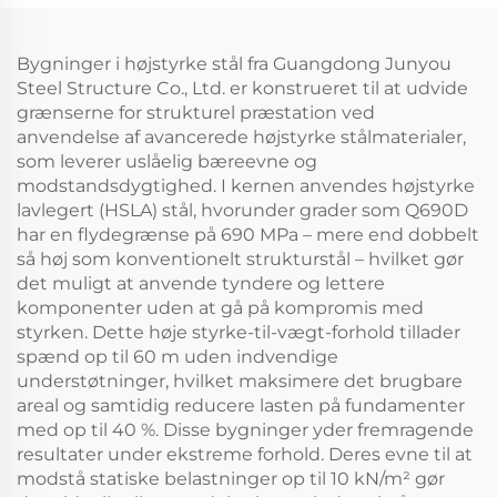
Bygninger i højstyrke stål fra Guangdong Junyou
Steel Structure Co., Ltd. er konstrueret til at udvide
grænserne for strukturel præstation ved
anvendelse af avancerede højstyrke stålmaterialer,
som leverer uslåelig bæreevne og
modstandsdygtighed. I kernen anvendes højstyrke
lavlegert (HSLA) stål, hvorunder grader som Q690D
har en flydegrænse på 690 MPa – mere end dobbelt
så høj som konventionelt strukturstål – hvilket gør
det muligt at anvende tyndere og lettere
komponenter uden at gå på kompromis med
styrken. Dette høje styrke-til-vægt-forhold tillader
spænd op til 60 m uden indvendige
understøtninger, hvilket maksimere det brugbare
areal og samtidig reducere lasten på fundamenter
med op til 40 %. Disse bygninger yder fremragende
resultater under ekstreme forhold. Deres evne til at
modstå statiske belastninger op til 10 kN/m² gør