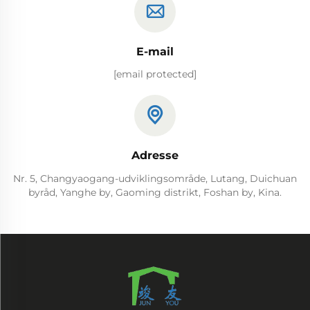
E-mail
[email protected]
Adresse
Nr. 5, Changyaogang-udviklingsområde, Lutang, Duichuan
byråd, Yanghe by, Gaoming distrikt, Foshan by, Kina.