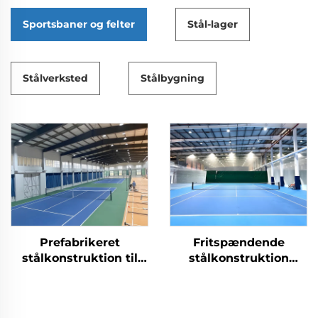
Sportsbaner og felter
Stål-lager
Stålverksted
Stålbygning
Prefabrikeret
Fritspændende
stålkonstruktion til
stålkonstruktion
tennishaller for
bygget som tennishal
indendørs
sportsfaciliteter