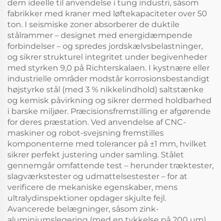
dem ideelle til anvendelse i tung industri, såsom
fabrikker med kraner med løftekapaciteter over 50
ton. I seismiske zoner absorberer de duktile
stålrammer – designet med energidæmpende
forbindelser – og spredes jordskælvsbelastninger,
og sikrer strukturel integritet under begivenheder
med styrken 9,0 på Richterskalaen. I kystnære eller
industrielle områder modstår korrosionsbestandigt
højstyrke stål (med 3 % nikkelindhold) saltstænke
og kemisk påvirkning og sikrer dermed holdbarhed
i barske miljøer. Præcisionsfremstilling er afgørende
for deres præstation. Ved anvendelse af CNC-
maskiner og robot-svejsning fremstilles
komponenterne med tolerancer på ±1 mm, hvilket
sikrer perfekt justering under samling. Stålet
gennemgår omfattende test – herunder træktester,
slagværkstester og udmattelsestester – for at
verificere de mekaniske egenskaber, mens
ultralydinspektioner opdager skjulte fejl.
Avancerede belægninger, såsom zink-
aluminiumslegering (med en tykkelse på 200 μm),