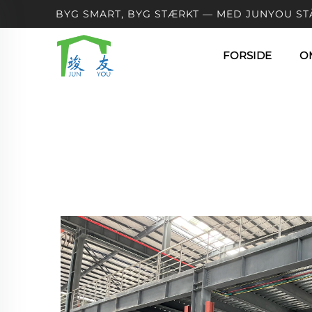
BYG SMART, BYG STÆRKT — MED JUNYOU ST
FORSIDE
O