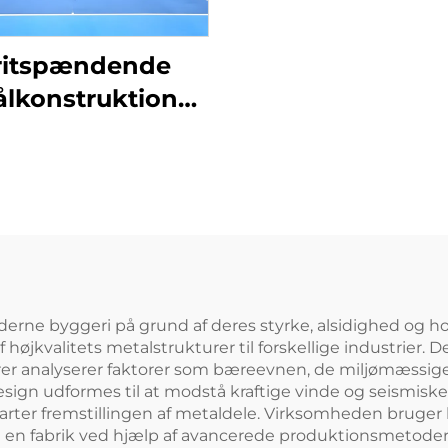
ritspændende
ålkonstruktion
bygget som
tennishal
oderne byggeri på grund af deres styrke, alsidighed og
f højkvalitets metalstrukturer til forskellige industrier.
iører analyserer faktorer som bæreevnen, de miljømæssige
sign udformes til at modstå kraftige vinde og seismiske
tarter fremstillingen af metaldele. Virksomheden bruger h
s i en fabrik ved hjælp af avancerede produktionsmetod