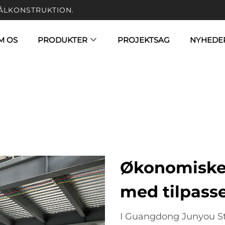
ÅLKONSTRUKTION.
M OS
PRODUKTER
PROJEKTSAG
NYHEDE
Økonomiske
med tilpass
I Guangdong Junyou Ste