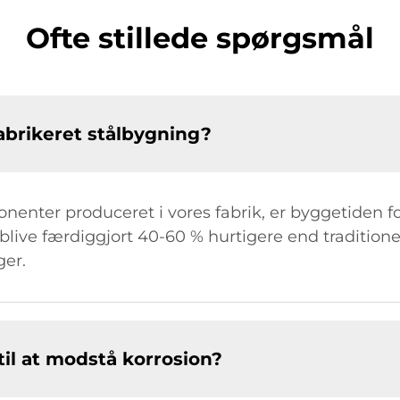
Ofte stillede spørgsmål
abrikeret stålbygning?
enter produceret i vores fabrik, er byggetiden f
blive færdiggjort 40-60 % hurtigere end tradition
ger.
til at modstå korrosion?