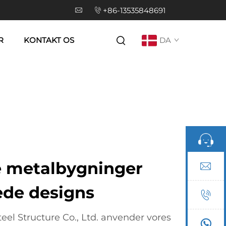
+86-13535848691
R
KONTAKT OS
DA
 metalbygninger
ede designs
el Structure Co., Ltd. anvender vores