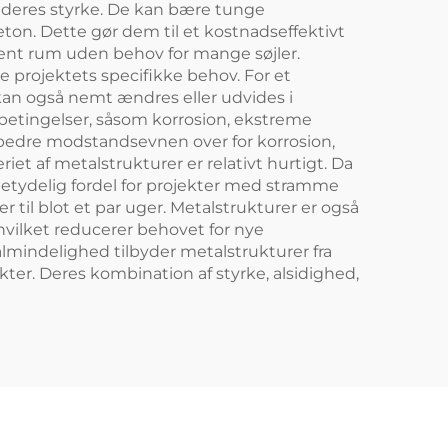
r deres styrke. De kan bære tunge
on. Dette gør dem til et kostnadseffektivt
 åbent rum uden behov for mange søjler.
de projektets specifikke behov. For et
kan også nemt ændres eller udvides i
etingelser, såsom korrosion, ekstreme
rbedre modstandsevnen over for korrosion,
riet af metalstrukturer er relativt hurtigt. Da
betydelig fordel for projekter med stramme
 til blot et par uger. Metalstrukturer er også
 hvilket reducerer behovet for nye
almindelighed tilbyder metalstrukturer fra
kter. Deres kombination af styrke, alsidighed,