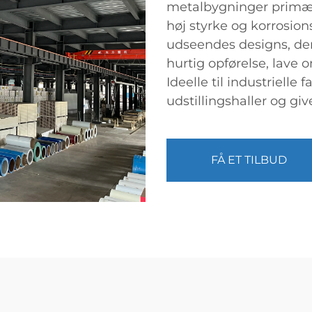
metalbygninger primært
høj styrke og korrosi
udseendes designs, der
hurtig opførelse, lave
Ideelle til industrielle
udstillingshaller og gi
FÅ ET TILBUD