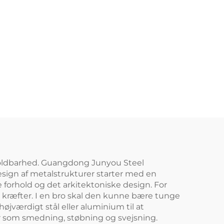
 holdbarhed. Guangdong Junyou Steel
 Design af metalstrukturer starter med en
 forhold og det arkitektoniske design. For
 kræfter. I en bro skal den kunne bære tunge
øjværdigt stål eller aluminium til at
er som smedning, støbning og svejsning.