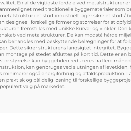
litet. En af de vigtigste fordele ved metalstrukturer e
sammenlignet med traditionelle byggematerialer som bet
metalstruktur i et stort industrielt lager sikre et stort
 designes i forskellige former og størrelser for at opfyl
ukturen fremstilles med unikke kurver og vinkler. Den 
nskab ved metalstrukturer. De kan modstå hårde miljøb
t kan behandles med beskyttende belægninger for at fo
øer. Dette sikrer strukturens langsigtet integritet. Bygge
n montage på stedet afsluttes på kort tid. Dette er en 
tor størrelse kan byggetiden reduceres fra flere måneder
konstruktion, kan genbruges ved slutningen af levetiden,
s minimerer også energiforbrug og affaldsproduktion. I 
 praktisk og pålidelig løsning til forskellige byggeproje
 populært valg på markedet.