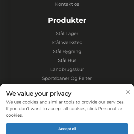
Kontakt os
Produkter
Stål Lager
Stål Værksted
Stål Bygning
Stål Hus
Landbrugsskur
Sportsbaner Og Felter
We value your privacy
OM VIRKSOMHEDEN
We use cookies and similar tools to provide our services.
Virksomhedsprofil
If you don't want to accept all cookies, click Personalize
cookies.
Fabriksvise
VORES FORDELE
Accept all