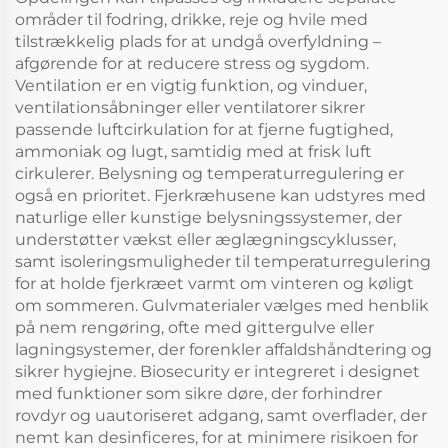
områder til fodring, drikke, reje og hvile med
tilstrækkelig plads for at undgå overfyldning –
afgørende for at reducere stress og sygdom.
Ventilation er en vigtig funktion, og vinduer,
ventilationsåbninger eller ventilatorer sikrer
passende luftcirkulation for at fjerne fugtighed,
ammoniak og lugt, samtidig med at frisk luft
cirkulerer. Belysning og temperaturregulering er
også en prioritet. Fjerkræhusene kan udstyres med
naturlige eller kunstige belysningssystemer, der
understøtter vækst eller æglægningscyklusser,
samt isoleringsmuligheder til temperaturregulering
for at holde fjerkræet varmt om vinteren og køligt
om sommeren. Gulvmaterialer vælges med henblik
på nem rengøring, ofte med gittergulve eller
lagningsystemer, der forenkler affaldshåndtering og
sikrer hygiejne. Biosecurity er integreret i designet
med funktioner som sikre døre, der forhindrer
rovdyr og uautoriseret adgang, samt overflader, der
nemt kan desinficeres, for at minimere risikoen for