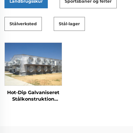
Landbrugsskur
Sportsbaner og felter
Stålverksted
Stål-lager
Hot-Dip Galvaniseret
Stålkonstruktion
Kyllingehus til
Fjerkræavl