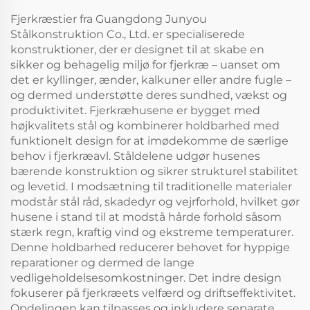
Fjerkræstier fra Guangdong Junyou
Stålkonstruktion Co., Ltd. er specialiserede
konstruktioner, der er designet til at skabe en
sikker og behagelig miljø for fjerkræ – uanset om
det er kyllinger, ænder, kalkuner eller andre fugle –
og dermed understøtte deres sundhed, vækst og
produktivitet. Fjerkræhusene er bygget med
højkvalitets stål og kombinerer holdbarhed med
funktionelt design for at imødekomme de særlige
behov i fjerkræavl. Ståldelene udgør husenes
bærende konstruktion og sikrer strukturel stabilitet
og levetid. I modsætning til traditionelle materialer
modstår stål råd, skadedyr og vejrforhold, hvilket gør
husene i stand til at modstå hårde forhold såsom
stærk regn, kraftig vind og ekstreme temperaturer.
Denne holdbarhed reducerer behovet for hyppige
reparationer og dermed de lange
vedligeholdelsesomkostninger. Det indre design
fokuserer på fjerkræets velfærd og driftseffektivitet.
Opdelingen kan tilpasses og inkludere separate