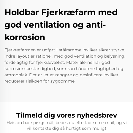
Holdbar Fjerkræfarm med
god ventilation og anti-
korrosion
Fjerkræfarmen er udført i stålramme, hvilket sikrer styrke.
Indre layout er rationel, med god ventilation og belysning,
fordelagtig for fjerkrævækst. Materialerne har god
korrosionsbestandighed, som kan håndtere fugtighed og
ammoniak. Det er let at rengøre og desinficere, hvilket
reducerer risikoen for sygdomme.
Tilmeld dig vores nyhedsbrev
Hvis du har spørgsmål, bedes du efterlade en e-mail, og vi
vil kontakte dig så hurtigt som muligt