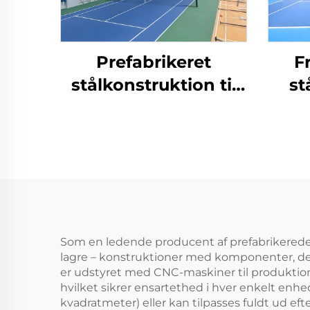
Prefabrikeret
F
stålkonstruktion til
st
tennishaller for
indendørs
sportsfaciliteter
Som en ledende producent af prefabrikerede l
lagre – konstruktioner med komponenter, de
er udstyret med CNC-maskiner til produktion 
hvilket sikrer ensartethed i hver enkelt enhe
kvadratmeter) eller kan tilpasses fuldt ud eft