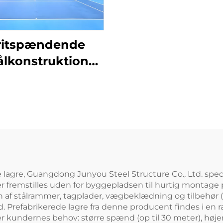
ritspændende
ålkonstruktion
bygget som
tennishal
agre, Guangdong Junyou Steel Structure Co., Ltd. specia
r fremstilles uden for byggepladsen til hurtig montage
af stålrammer, tagplader, vægbeklædning og tilbehør (dø
d. Prefabrikerede lagre fra denne producent findes i en 
er kundernes behov: større spænd (op til 30 meter), højere