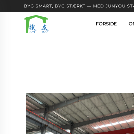
BYG SMART, BYG STÆRKT — MED JUNYOU ST
FORSIDE
O