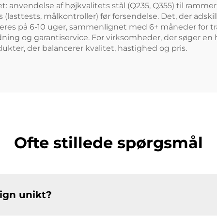
t: anvendelse af højkvalitets stål (Q235, Q355) til rammer
asttests, målkontroller) før forsendelse. Det, der adskil
lleres på 6-10 uger, sammenlignet med 6+ måneder for tra
edning og garantiservice. For virksomheder, der søger en 
kter, der balancerer kvalitet, hastighed og pris.
Ofte stillede spørgsmål
ign unikt?