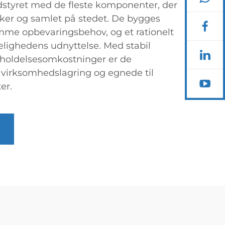
dstyret med de fleste komponenter, der
kker og samlet på stedet. De bygges
mme opbevaringsbehov, og et rationelt
elighedens udnyttelse. Med stabil
geholdelsesomkostninger er de
l virksomhedslagring og egnede til
er.