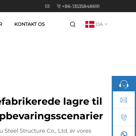
+86-13535848691
R
KONTAKT OS
DA
fabrikerede lagre til
opbevaringsscenarier
teel Structure Co., Ltd. er vores