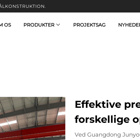
ÅLKONSTRUKTION.
M OS
PRODUKTER
PROJEKTSAG
NYHEDE
Effektive pre
forskellige 
Ved Guangdong Junyou S