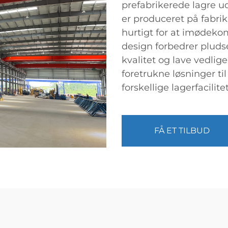
prefabrikerede lagre u
er produceret på fabri
hurtigt for at imødeko
design forbedrer pluds
kvalitet og lave vedli
foretrukne løsninger ti
forskellige lagerfacilitet
FÅ ET TILBUD