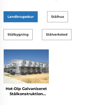
Landbrugsskur
Stålhus
Stålbygning
Stålverksted
Hot-Dip Galvaniseret
Stålkonstruktion
Kyllingehus til
Fjerkræavl