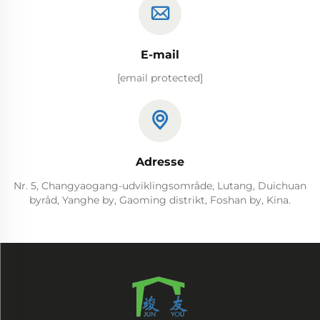
E-mail
[email protected]
Adresse
Nr. 5, Changyaogang-udviklingsområde, Lutang, Duichuan
byråd, Yanghe by, Gaoming distrikt, Foshan by, Kina.