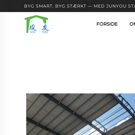
BYG SMART, BYG STÆRKT — MED JUNYOU ST
FORSIDE
O