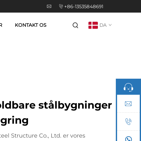
+86-13535848691
R
KONTAKT OS
DA
oldbare stålbygninger
lagring
l Structure Co., Ltd. er vores