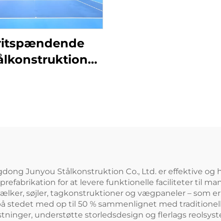
ritspændende
ålkonstruktion
bygget som
tennishal
dong Junyou Stålkonstruktion Co., Ltd. er effektive og h
efabrikation for at levere funktionelle faciliteter til m
ker, søjler, tagkonstruktioner og vægpaneler – som er p
 på stedet med op til 50 % sammenlignet med traditionel
ninger, understøtte storledsdesign og flerlags reolsyst