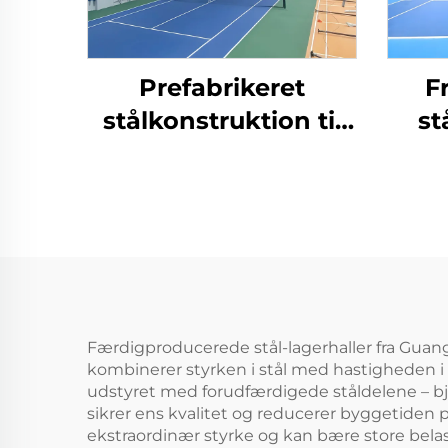
Prefabrikeret
F
stålkonstruktion til
st
tennishaller for
indendørs
sportsfaciliteter
Færdigproducerede stål-lagerhaller fra Guang
kombinerer styrken i stål med hastigheden i pr
udstyret med forudfærdigede ståldelene – bjæl
sikrer ens kvalitet og reducerer byggetiden
ekstraordinær styrke og kan bære store belast