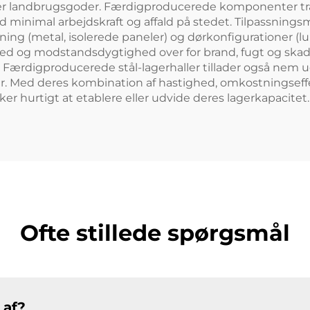
 eller landbrugsgoder. Færdigproducerede komponenter t
d minimal arbejdskraft og affald på stedet. Tilpassningsm
ing (metal, isolerede paneler) og dørkonfigurationer (lukk
rhed og modstandsdygtighed over for brand, fugt og skad
Færdigproducerede stål-lagerhaller tillader også nem u
er. Med deres kombination af hastighed, omkostningseffek
er hurtigt at etablere eller udvide deres lagerkapacitet.
Ofte stillede spørgsmål
 af?