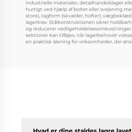
industrielle materialer, detailhandelslager
hurtigt ved hjælp af bolter eller svejsning me
store), tagform (skvalder, hofter), vægbeklædn
lagerkrav. Stålkonstruktionen sikrer holdba
og reducerer vedligeholdelsesomkostninger. 
sektioner kan tilføjes, når lagerbehovet voks
en praktisk løsning for virksomheder, der ønsk
Hvad er dine staldes lagre lavet