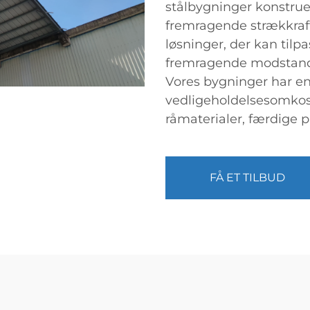
stålbygninger konstruer
fremragende strækkraft 
løsninger, der kan tilp
fremragende modstand
Vores bygninger har en
vedligeholdelsesomkostn
råmaterialer, færdige pr
FÅ ET TILBUD