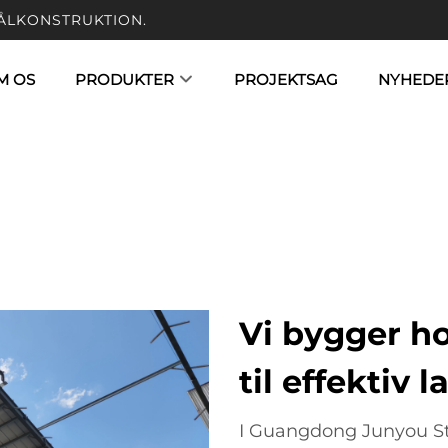
ÅLKONSTRUKTION.
M OS
PRODUKTER
PROJEKTSAG
NYHEDE
Vi bygger h
til effektiv 
I Guangdong Junyou Stee