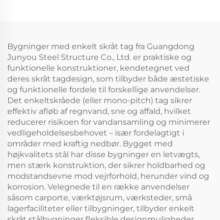
Bygninger med enkelt skråt tag fra Guangdong
Junyou Steel Structure Co., Ltd. er praktiske og
funktionelle konstruktioner, kendetegnet ved
deres skråt tagdesign, som tilbyder både æstetiske
og funktionelle fordele til forskellige anvendelser.
Det enkeltskråede (eller mono-pitch) tag sikrer
effektiv afløb af regnvand, sne og affald, hvilket
reducerer risikoen for vandansamling og minimerer
vedligeholdelsesbehovet – især fordelagtigt i
områder med kraftig nedbør. Bygget med
højkvalitets stål har disse bygninger en letvægts,
men stærk konstruktion, der sikrer holdbarhed og
modstandsevne mod vejrforhold, herunder vind og
korrosion. Velegnede til en række anvendelser
såsom carporte, værktøjsrum, værksteder, små
lagerfaciliteter eller tilbygninger, tilbyder enkelt
skråt stålbygninger fleksible designmuligheder