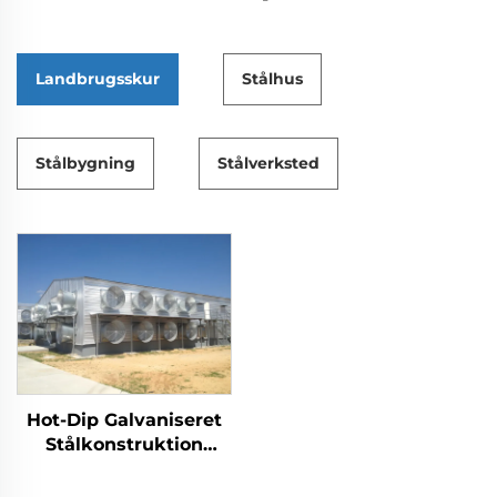
Landbrugsskur
Stålhus
Stålbygning
Stålverksted
Hot-Dip Galvaniseret
Stålkonstruktion
Kyllingehus til
Fjerkræavl