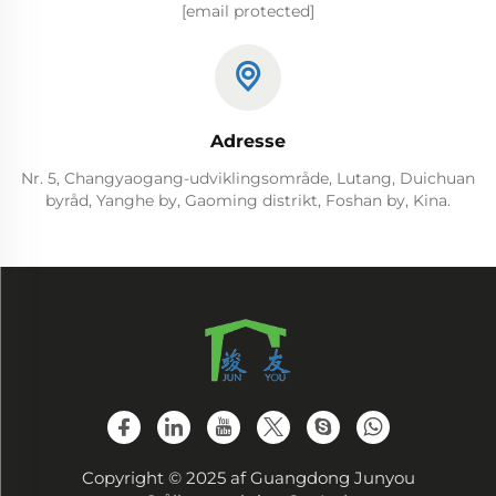
[email protected]
Adresse
Nr. 5, Changyaogang-udviklingsområde, Lutang, Duichuan
byråd, Yanghe by, Gaoming distrikt, Foshan by, Kina.
Copyright © 2025 af Guangdong Junyou