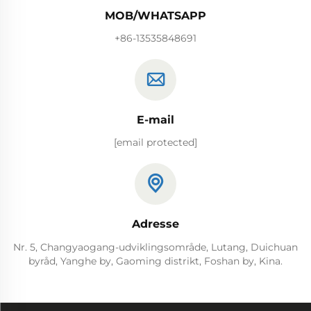
MOB/WHATSAPP
+86-13535848691
E-mail
[email protected]
Adresse
Nr. 5, Changyaogang-udviklingsområde, Lutang, Duichuan
byråd, Yanghe by, Gaoming distrikt, Foshan by, Kina.