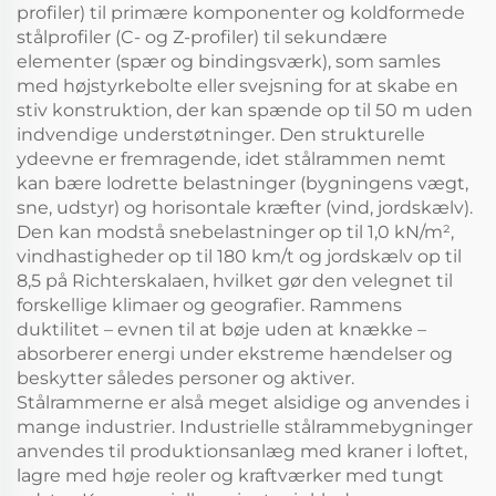
profiler) til primære komponenter og koldformede
stålprofiler (C- og Z-profiler) til sekundære
elementer (spær og bindingsværk), som samles
med højstyrkebolte eller svejsning for at skabe en
stiv konstruktion, der kan spænde op til 50 m uden
indvendige understøtninger. Den strukturelle
ydeevne er fremragende, idet stålrammen nemt
kan bære lodrette belastninger (bygningens vægt,
sne, udstyr) og horisontale kræfter (vind, jordskælv).
Den kan modstå snebelastninger op til 1,0 kN/m²,
vindhastigheder op til 180 km/t og jordskælv op til
8,5 på Richterskalaen, hvilket gør den velegnet til
forskellige klimaer og geografier. Rammens
duktilitet – evnen til at bøje uden at knække –
absorberer energi under ekstreme hændelser og
beskytter således personer og aktiver.
Stålrammerne er alså meget alsidige og anvendes i
mange industrier. Industrielle stålrammebygninger
anvendes til produktionsanlæg med kraner i loftet,
lagre med høje reoler og kraftværker med tungt