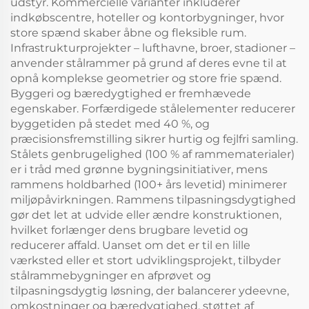
udstyr. Kommercielle varianter inkluderer
indkøbscentre, hoteller og kontorbygninger, hvor
store spænd skaber åbne og fleksible rum.
Infrastrukturprojekter – lufthavne, broer, stadioner –
anvender stålrammer på grund af deres evne til at
opnå komplekse geometrier og store frie spænd.
Byggeri og bæredygtighed er fremhævede
egenskaber. Forfærdigede stålelementer reducerer
byggetiden på stedet med 40 %, og
præcisionsfremstilling sikrer hurtig og fejlfri samling.
Stålets genbrugelighed (100 % af rammematerialer)
er i tråd med grønne bygningsinitiativer, mens
rammens holdbarhed (100+ års levetid) minimerer
miljøpåvirkningen. Rammens tilpasningsdygtighed
gør det let at udvide eller ændre konstruktionen,
hvilket forlænger dens brugbare levetid og
reducerer affald. Uanset om det er til en lille
værksted eller et stort udviklingsprojekt, tilbyder
stålrammebygninger en afprøvet og
tilpasningsdygtig løsning, der balancerer ydeevne,
omkostninger og bæredygtighed, støttet af