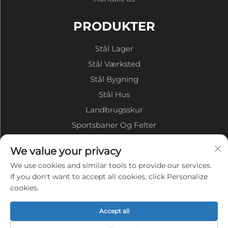
PRODUKTER
Stål Lager
Stål Værksted
Stål Bygning
Stål Hus
Landbrugsskur
Sportsbaner Og Felter
OM VIRKSOMHEDEN
We value your privacy
We use cookies and similar tools to provide our services.
Virksomhedsprofil
If you don't want to accept all cookies, click Personalize
cookies.
Fabriksvise
VORES FORDELE
Accept all
Privatlivspolitik