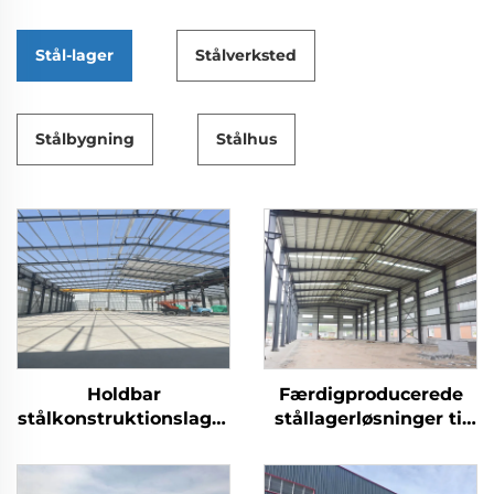
Stål-lager
Stålverksted
Stålbygning
Stålhus
Holdbar
Færdigproducerede
stålkonstruktionslager
stållagerløsninger til
til industrielle og
opbevaring og logistik
kommercielle
opbevaringsformål