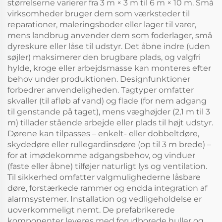
størrelserne varierer fra 3 m × 3 m til 6 m × 10 m. Små
virksomheder bruger dem som værksteder til
reparationer, maleringsboder eller lager til varer,
mens landbrug anvender dem som foderlager, små
dyreskure eller låse til udstyr. Det åbne indre (uden
søjler) maksimerer den brugbare plads, og valgfri
hylde, kroge eller arbejdsmasse kan monteres efter
behov under produktionen. Designfunktioner
forbedrer anvendeligheden. Tagtyper omfatter
skvaller (til afløb af vand) og flade (for nem adgang
til genstande på taget), mens væghøjder (2,1 m til 3
m) tillader stående arbejde eller plads til højt udstyr.
Dørene kan tilpasses – enkelt- eller dobbeltdøre,
skydedøre eller rullegardinsdøre (op til 3 m brede) –
for at imødekomme adgangsbehov, og vinduer
(faste eller åbne) tilføjer naturligt lys og ventilation.
Til sikkerhed omfatter valgmulighederne låsbare
døre, forstærkede rammer og endda integration af
alarmsystemer. Installation og vedligeholdelse er
uoverkommeligt nemt. De prefabrikerede
komponenter leveres med forudborede huller og