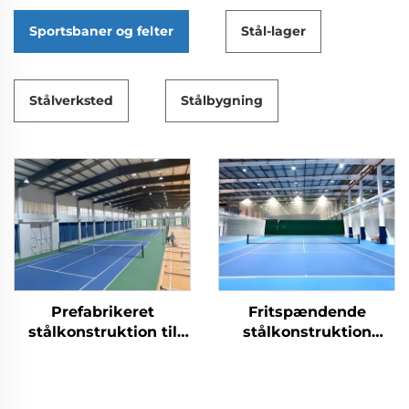
Sportsbaner og felter
Stål-lager
Stålverksted
Stålbygning
Prefabrikeret
Fritspændende
stålkonstruktion til
stålkonstruktion
tennishaller for
bygget som tennishal
indendørs
sportsfaciliteter