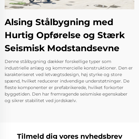
Alsing Stålbygning med
Hurtig Opførelse og Stærk
Seismisk Modstandsevne
Denne stålbygning dækker forskellige typer som
industrielle anlæg og kommercielle konstruktioner. Den er
karakteriseret ved letvægtsdesign, høj styrke og store
spænd, hvilket reducerer indvendige understøtninger. De
fleste komponenter er prefabrikerede, hvilket forkorter
byggetiden. Den har fremragende seismiske egenskaber
og sikrer stabilitet ved jordskælv.
Tilmeld dig vores nyhedsbrev