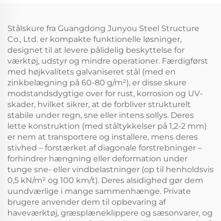
Stålskure fra Guangdong Junyou Steel Structure
Co., Ltd. er kompakte funktionelle løsninger,
designet til at levere pålidelig beskyttelse for
værktøj, udstyr og mindre operationer. Færdigførst
med højkvalitets galvaniseret stål (med en
zinkbelægning på 60-80 g/m²), er disse skure
modstandsdygtige over for rust, korrosion og UV-
skader, hvilket sikrer, at de forbliver strukturelt
stabile under regn, sne eller intens sollys. Deres
lette konstruktion (med ståltykkelser på 1,2-2 mm)
er nem at transportere og installere, mens deres
stivhed – forstærket af diagonale forstrebninger –
forhindrer hængning eller deformation under
tunge sne- eller vindbelastninger (op til henholdsvis
0,5 kN/m² og 100 km/t). Deres alsidighed gør dem
uundværlige i mange sammenhænge. Private
brugere anvender dem til opbevaring af
haveværktøj, græsplæneklippere og sæsonvarer, og