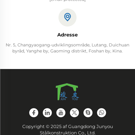
Adresse
Nr. 5, Changyaogang-udviklingsområde, Lutang, Duichuan
byråd, Yanghe by, Gaoming distrikt, Foshan by, Kina.
Copyright © 2025 af Guangdong Junyou
Stålkonstruktion Co., Ltd.