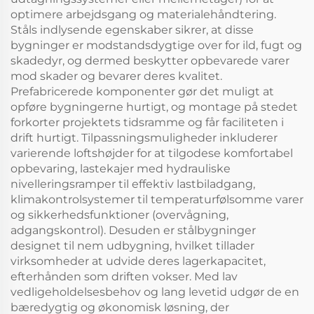
optimere arbejdsgang og materialehåndtering.
Ståls indlysende egenskaber sikrer, at disse
bygninger er modstandsdygtige over for ild, fugt og
skadedyr, og dermed beskytter opbevarede varer
mod skader og bevarer deres kvalitet.
Prefabricerede komponenter gør det muligt at
opføre bygningerne hurtigt, og montage på stedet
forkorter projektets tidsramme og får faciliteten i
drift hurtigt. Tilpassningsmuligheder inkluderer
varierende loftshøjder for at tilgodese komfortabel
opbevaring, lastekajer med hydrauliske
nivelleringsramper til effektiv lastbiladgang,
klimakontrolsystemer til temperaturfølsomme varer
og sikkerhedsfunktioner (overvågning,
adgangskontrol). Desuden er stålbygninger
designet til nem udbygning, hvilket tillader
virksomheder at udvide deres lagerkapacitet,
efterhånden som driften vokser. Med lav
vedligeholdelsesbehov og lang levetid udgør de en
bæredygtig og økonomisk løsning, der