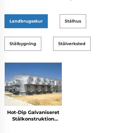
Landbrugsskur
Stålhus
Stålbygning
Stålverksted
Hot-Dip Galvaniseret
Stålkonstruktion
Kyllingehus til
Fjerkræavl