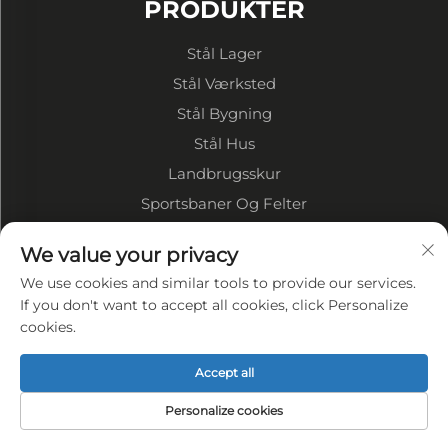
PRODUKTER
Stål Lager
Stål Værksted
Stål Bygning
Stål Hus
Landbrugsskur
Sportsbaner Og Felter
We value your privacy
OM VIRKSOMHEDEN
We use cookies and similar tools to provide our services.
Virksomhedsprofil
If you don't want to accept all cookies, click Personalize
cookies.
Fabriksvise
VORES FORDELE
Accept all
Privatlivspolitik
Personalize cookies