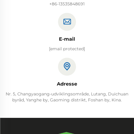
+86-13535848691
E-mail
[email protected]
Adresse
Nr. 5, Changyaogang-udviklingsområde, Lutang, Duichuan
byråd, Yanghe by, Gaoming distrikt, Foshan by, Kina.