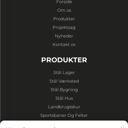
Forside
Om os
Produkter
Projektsag
Nyheder
Kontakt os
PRODUKTER
Stål Lager
Stål Værksted
Stål Bygning
Stål Hus
Landbrugsskur
Sportsbaner Og Felter