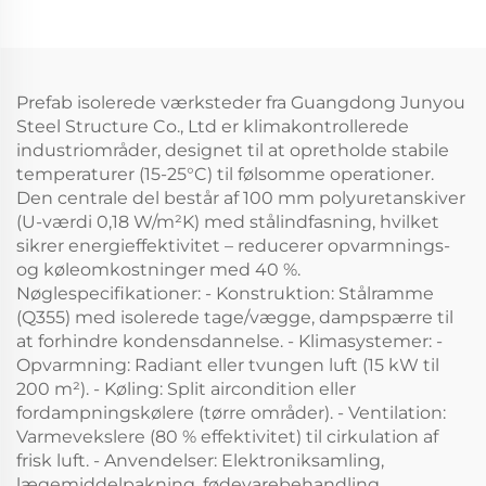
sportsfaciliteter
Prefab isolerede værksteder fra Guangdong Junyou
Steel Structure Co., Ltd er klimakontrollerede
industriområder, designet til at opretholde stabile
temperaturer (15-25°C) til følsomme operationer.
Den centrale del består af 100 mm polyuretanskiver
(U-værdi 0,18 W/m²K) med stålindfasning, hvilket
sikrer energieffektivitet – reducerer opvarmnings-
og køleomkostninger med 40 %.
Nøglespecifikationer: - Konstruktion: Stålramme
(Q355) med isolerede tage/vægge, dampspærre til
at forhindre kondensdannelse. - Klimasystemer: -
Opvarmning: Radiant eller tvungen luft (15 kW til
200 m²). - Køling: Split aircondition eller
fordampningskølere (tørre områder). - Ventilation:
Varmevekslere (80 % effektivitet) til cirkulation af
frisk luft. - Anvendelser: Elektroniksamling,
lægemiddelpakning, fødevarebehandling