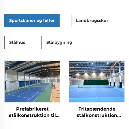
Sportsbaner og felter
Landbrugsskur
Stålhus
Stålbygning
Prefabrikeret
Fritspændende
stålkonstruktion til
stålkonstruktion
tennishaller for
bygget som tennishal
indendørs