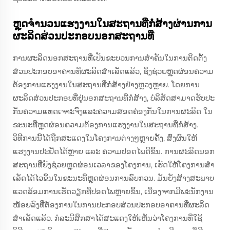
ຫຼຸດຈໍານວນແຮງງານໃນສະຖານທີ່ກໍ່ສ້າງຜ່ານການ
ຜະລິດສ່ວນປະກອບນອກສະຖານທີ່
ການຜະລິດນອກສະຖານທີ່ເປັນຂະບວນການສໍາຄັນໃນການຕິດຕັ້ງ
ສ່ວນປະກອບອາຄານທີ່ຜະລິດສໍາເລັດແລ້ວ, ຊຶ່ງຊ່ວຍຫຼຸດຜ່ອນຄວາມ
ຕ້ອງການແຮງງານໃນສະຖານທີ່ກໍ່ສ້າງຢ່າງຫຼວງຫຼາຍ. ໂດຍການ
ຜະລິດສ່ວນປະກອບທີ່ຢູ່ນອກສະຖານທີ່ກໍ່ສ້າງ, ບໍລິສັດສາມາດຮັບປະ
ກັນຄວາມແທດເຈາະຈົງແລະຄວາມສອດຄ່ອງກັນໃນການຜະລິດ ໃນ
ຂະນະທີ່ຫຼຸດຜ່ອນຄວາມຕ້ອງການແຮງງານໃນສະຖານທີ່ກໍ່ສ້າງ.
ວິທີການນີ້ໄດ້ຖືກສະແດງໃນໂຄງການຕ່າງໆຫຼາຍຄັ້ງ, ສົ່ງຜົນໃຫ້
ແຮງງານປະຢັດໄດ້ຫຼາຍ ແລະ ຄວາມປອດໄພດີຂຶ້ນ. ການຜະລິດນອກ
ສະຖານທີ່ຍັງຊ່ວຍຫຼຸດຜ່ອນເວລາຂອງໂຄງການ, ເຮັດໃຫ້ໂຄງການສໍາ
ເລັດໄດ້ໄວຂຶ້ນໃນຂະນະທີ່ຫຼຸດຜ່ອນການລົບກວນ. ມັນຍັງສ້າງສະພາບ
ແວດລ້ອມການເຮັດວຽກທີ່ປອດໄພຫຼາຍຂຶ້ນ, ເນື່ອງຈາກມີພະນັກງານ
ໜ້ອຍລົງທີ່ຕ້ອງການໃນການປະກອບສ່ວນປະກອບອາຄານທີ່ຜະລິດ
ສໍາເລັດແລ້ວ. ກໍລະນີສຶກສາໄດ້ສະແດງໃຫ້ເຫັນວ່າໂຄງການທີ່ໃຊ້