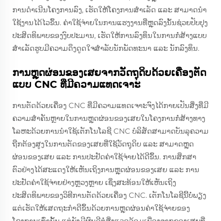
ການດໍາເນີນໂຄງການລົງ, ເຮັດໃຫ້ໂຄງການສໍາເລັດ ແລະ ສາມາດນໍາ
ໃຊ້ງານໄດ້ໄວຂຶ້ນ. ຄ່າໃຊ້ຈ່າຍໃນການແຮງງານທີ່ຫຼຸດລົງນັ້ນຊ່ວຍປັບປຸງ
ປະສິດທິພາບຂອງງົບປະມານ, ເຮັດໃຫ້ການລົງທຶນໃນການກໍ່ສ້າງແບບ
ສໍາເລັດຮູບມີຄວາມດຶງດູດໃຈສໍາລັບນັກພັດທະນາ ແລະ ນັກລົງທຶນ.
ການຫຼຸດຜ່ອນຂອງເສຍຈາກວັດຖຸດິບດ້ວຍເຄື່ອງຕັດ
ແບບ CNC ທີ່ມີຄວາມແທດເຈາະ
ການຕັດດ້ວຍເຄື່ອງ CNC ທີ່ມີຄວາມແທດເຈາະຈົງໄດ້ກາຍເປັນສິ່ງທີ່ມີ
ຄວາມສຳຄັນຫຼາຍໃນການຫຼຸດຜ່ອນຂອງເສຍໃນໂຄງການກໍ່ສ້າງທາງ
ໂລຫະດ້ວຍການນຳໃຊ້ເຕັກໂນໂລຊີ CNC ບໍລິສັດສາມາດບັນລຸຄວາມ
ຖືກຕ້ອງສູງໃນການຕັດຂອງເສຍທີ່ໃຊ້ວັດຖຸດິບ ແລະ ສາມາດຫຼຸດ
ຜ່ອນຂອງເສຍ ແລະ ການປະຢັດຄ່າໃຊ້ຈ່າຍໄດ້ດີຂຶ້ນ. ການສຶກສາ
ຕົວຢ່າງໄດ້ສະແດງໃຫ້ເຫັນເຖິງການຫຼຸດຜ່ອນຂອງເສຍ ແລະ ການ
ປະຢັດຄ່າໃຊ້ຈ່າຍຢ່າງຫຼວງຫຼາຍ ເຊິ່ງສະທ້ອນໃຫ້ເຫັນເຖິງ
ປະສິດທິພາບຂອງວິທີການຕັດດ້ວຍເຄື່ອງ CNC. ເຕັກໂນໂລຊີນີ້ບໍ່ພຽງ
ແຕ່ເຮັດໃຫ້ເສດຖະກຳດີຂຶ້ນດ້ວຍການຫຼຸດຜ່ອນຄ່າໃຊ້ຈ່າຍຂອງ
ໂຄງການເທົ່ານັ້ນ ແຕ່ຍັງມີຜົນດີຕໍ່ສິ່ງແວດລ້ອມເນື່ອງຈາກຂອງເສຍທີ່