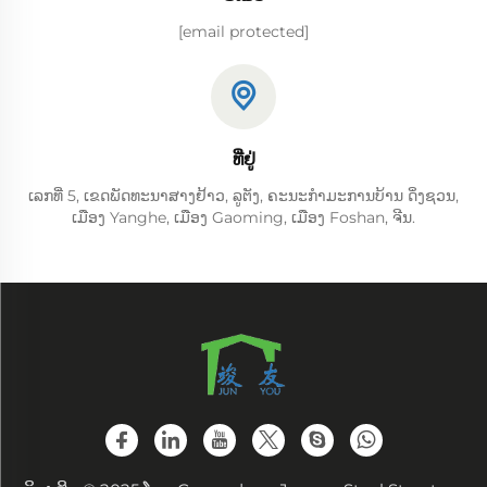
[email protected]
ທີ່ຢູ່
ເລກທີ່ 5, ເຂດພັດທະນາສາງຢ້າວ, ລູຕັງ, ຄະນະກຳມະການບ້ານ ດິ່ງຊວນ,
ເມືອງ Yanghe, ເມືອງ Gaoming, ເມືອງ Foshan, ຈີນ.