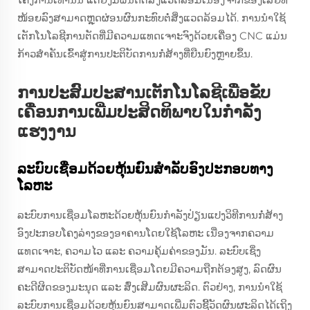
ໜ້ອຍລົງສາມາດຫຼຸດຜ່ອນຜົນກະທົບຕໍ່ສິ່ງແວດລ້ອມໄດ້. ການນຳໃຊ້
ເຕັກໂນໂລຊີການຕັດທີ່ມີຄວາມແທດເຈາະຈົງດ້ວຍເຄື່ອງ CNC ແມ່ນ
ກ້າວສຳຄັນເຂົ້າສູ່ການປະຕິບັດການກໍ່ສ້າງທີ່ຍືນຍົງຫຼາຍຂຶ້ນ.
ການປະສົມປະສານເຕັກໂນໂລຊີເພື່ອຂັບ
ເຄື່ອນການເພີ່ມປະສິດທິພາບໃນກຳລັງ
ແຮງງານ
ລະບົບເຊື່ອມດ້ວຍຫຸ້ນຍົນສຳລັບອົງປະກອບທາງ
ໂລຫະ
ລະບົບການເຊື່ອມໂລຫະດ້ວຍຫຸ້ນຍົນກໍາລັງປ່ຽນແປງວິທີການກໍ່ສ້າງ
ອົງປະກອບໂຄງລ່າງຂອງອາຄານໂດຍໃຊ້ໂລຫະ ເນື່ອງຈາກຄວາມ
ແທດເຈາະ, ຄວາມໄວ ແລະ ຄວາມຄຸ້ມຄ່າຂອງມັນ. ລະບົບເຊິ່ງ
ສາມາດປະຕິບັດໜ້າທີ່ການເຊື່ອມໂດຍມີຄວາມຖືກຕ້ອງສູງ, ລົດຜົນ
ຄະດີຜິດຂອງມະນຸດ ແລະ ສົ່ງເສີມຜົນຜະລິດ. ຕົວຢ່າງ, ການນຳໃຊ້
ລະບົບການເຊື່ອມດ້ວຍຫຸ້ນຍົນສາມາດເພີ່ມຕົວຊີ້ວັດຜົນຜະລິດໄດ້ເຖິງ