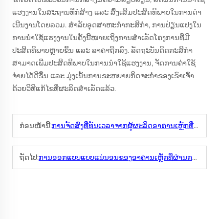
ແຮງງານໃນສະຖານທີ່ກໍ່ສ້າງ ແລະ ສົ່ງເສີມປະສິດທິພາບໃນການດໍາ
ເນີນງານໂດຍລວມ. ສໍາລັບອຸດສາຫະກໍາກະສິກໍາ, ການປ່ຽນແປງໃນ
ການນໍາໃຊ້ແຮງງານໃນຄັ້ງນີ້ໝາຍເຖິງການສໍາເລັດໂຄງການທີ່ມີ
ປະສິດທິພາບຫຼາຍຂຶ້ນ ແລະ ລາຄາຖືກລົງ. ລັດຖະບັນດິດກະສິກໍາ
ສາມາດເພີ່ມປະສິດທິພາບໃນການນໍາໃຊ້ແຮງງານ, ຈັດການຄ່າໃຊ້
ຈ່າຍໄດ້ດີຂຶ້ນ ແລະ ມຸ່ງເນັ້ນການຂະຫຍາຍກິດຈະກໍາຂອງເຂົາເຈົ້າ
ດ້ວຍວິທີແກ້ໄຂທີ່ຜະລິດສໍາເລັດແລ້ວ.
ກ່ອນໜ້ານີ້:
ການຈັດສົ່ງທີ່ທັນເວລາຈາກຜູ້ຜະລິດອາຄານເຫຼັກທີ່ເຊື່ອຖືໄດ້
ຖັດໄປ:
ການອອກແບບແບບແນ່ນອນຂອງອາຄານເຫຼັກທີ່ຜ່ານການອອກແບບລ່ວງໜ້າ: ພູມເຊີນກັບຄວາມເໝາະສົມ