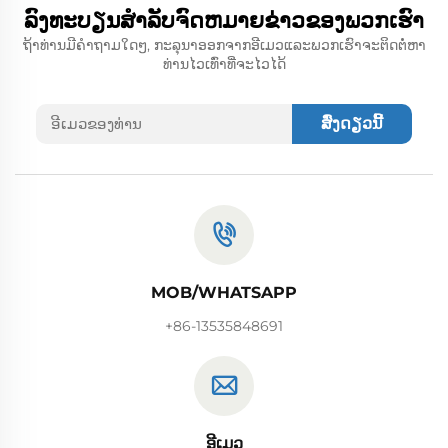
ລົງທະບຽນສໍາລັບຈົດຫມາຍຂ່າວຂອງພວກເຮົາ
ຖ້າທ່ານມີຄໍາຖາມໃດໆ, ກະລຸນາອອກຈາກອີເມວແລະພວກເຮົາຈະຕິດຕໍ່ຫາ
ທ່ານໄວເທົ່າທີ່ຈະໄວໄດ້
ສົ່ງດຽວນີ້
MOB/WHATSAPP
+86-13535848691
ອີເມວ