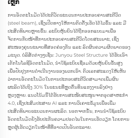
ເຫຼັກ
ການອັດຕະໂນມັດໄດ້ປະຕິວັດຂະບວນການປະກອບຄານສະຕີວິດ
(steel beam), ເຊິ່ງເປີດທາງໃຫ້ການຕິດຕັ້ງເຮັດໄດ້ໄວຂຶ້ນ ແລະ ມີ
ປະສິດທິພາບຫຼາຍຂຶ້ນ. ລະບົບຫຸ້ນຍົນໄດ້ຖືກອອກແບບມາເພື່ອ
ຈັດການກັບໜ້າທີ່ການປະກອບຄານສະຕີວິດໂດຍສະເພາະ, ເຊິ່ງ
ສະໜອງຄຸນນະພາບທີ່ສອດຄ່ອງກັນ ແລະ ລົດຜົນຄວາມຜິດພາດຂອງ
ມະນຸດ. ບໍລິສັດຕ່າງໆເຊັ່ນ: Junyou Steel Structure ໄດ້ຮັບເອົາ
ເຕັກໂນໂລຊີອັດຕະໂນມັດ, ນຳໃຊ້ລະບົບເຊື່ອມດ້ວຍຫຸ້ນຍົນຂັ້ນສູງ
ເພື່ອປັບປຸງການດຳເນີນງານຂອງພວກເຂົາ. ຕົວເລກສະແດງໃຫ້ເຫັນ
ວ່າການອັດຕະໂນມັດໃນການປະກອບສະຕີວິດສາມາດເພີ່ມຜົນ
ຜະລິດໄດ້ເຖິງ 30% ໃນຂະນະທີ່ຫຼຸດຕົ້ນທຶນແຮງງານລົງຢ່າງ
ຫຼວງຫຼາຍ. ແນວໂນ້ມນີ້ໄດ້ຮັບການສະໜັບສະໜູນຈາກອຸດສາຫະກຳ
4.0, ເຊິ່ງປະສົມປະສານ AI ແລະ ການວິເຄາະຂໍ້ມູນເພື່ອເພີ່ມ
ປະສິດທິພາບຂະບວນການຜະລິດ. ນອກຈາກນັ້ນ, ການນຳໃຊ້ລະບົບ
ອັດຕະໂນມັດຍັງຮັບປະກັນຄວາມປອດໄພໃນການເຮັດວຽກ ໂດຍການ
ຫຼຸດຜູ້ເຮັດວຽກໃນໜ້າທີ່ທີ່ອາດເປັນອັນຕະລາຍ.