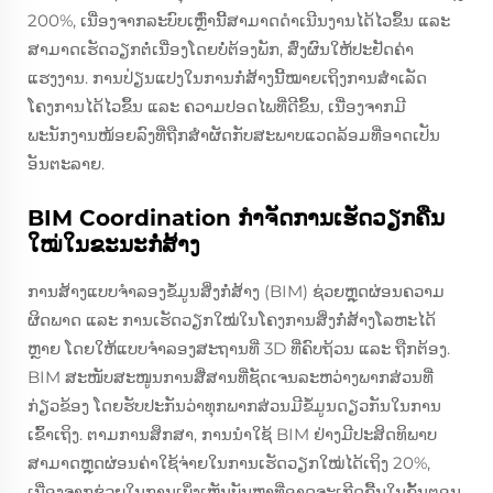
200%, ເນື່ອງຈາກລະບົບເຫຼົ່ານີ້ສາມາດດຳເນີນງານໄດ້ໄວຂຶ້ນ ແລະ
ສາມາດເຮັດວຽກຕໍ່ເນື່ອງໂດຍບໍ່ຕ້ອງພັກ, ສົ່ງຜົນໃຫ້ປະຢັດຄ່າ
ແຮງງານ. ການປ່ຽນແປງໃນການກໍ່ສ້າງນີ້ໝາຍເຖິງການສຳເລັດ
ໂຄງການໄດ້ໄວຂຶ້ນ ແລະ ຄວາມປອດໄພທີ່ດີຂຶ້ນ, ເນື່ອງຈາກມີ
ພະນັກງານໜ້ອຍລົງທີ່ຖືກສຳຜັດກັບສະພາບແວດລ້ອມທີ່ອາດເປັນ
ອັນຕະລາຍ.
BIM Coordination ກຳຈັດການເຮັດວຽກຄືນ
ໃໝ່ໃນຂະນະກໍ່ສ້າງ
ການສ້າງແບບຈຳລອງຂໍ້ມູນສິ່ງກໍ່ສ້າງ (BIM) ຊ່ວຍຫຼຸດຜ່ອນຄວາມ
ຜິດພາດ ແລະ ການເຮັດວຽກໃໝ່ໃນໂຄງການສິ່ງກໍ່ສ້າງໂລຫະໄດ້
ຫຼາຍ ໂດຍໃຫ້ແບບຈຳລອງສະຖານທີ່ 3D ທີ່ຄົບຖ້ວນ ແລະ ຖືກຕ້ອງ.
BIM ສະໜັບສະໜູນການສື່ສານທີ່ຊັດເຈນລະຫວ່າງພາກສ່ວນທີ່
ກ່ຽວຂ້ອງ ໂດຍຮັບປະກັນວ່າທຸກພາກສ່ວນມີຂໍ້ມູນດຽວກັນໃນການ
ເຂົ້າເຖິງ. ຕາມການສຶກສາ, ການນຳໃຊ້ BIM ຢ່າງມີປະສິດທິພາບ
ສາມາດຫຼຸດຜ່ອນຄ່າໃຊ້ຈ່າຍໃນການເຮັດວຽກໃໝ່ໄດ້ເຖິງ 20%,
ເນື່ອງຈາກຊ່ວຍໃນການເບິ່ງເຫັນບັນຫາທີ່ອາດຈະເກີດຂື້ນໃນຂັ້ນຕອນ