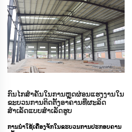
ກົນໄກສຳຄັນໃນການຫຼຸດຜ່ອນແຮງງານໃນ
ຂະບວນການຕິດຕັ້ງອາຄານທີ່ຜະລິດ
ສຳເລັດແບບສຳເລັດຮູບ
ການນຳໃຊ້ເຄື່ອງຈັກໃນຂະບວນການປະກອບຄານ