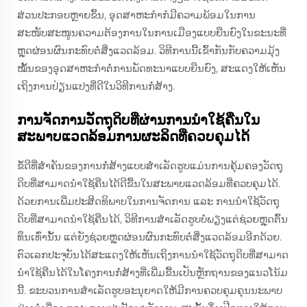
ສ່ວນປະກອບຫຼາຍຂຶ້ນ, ອຸດສາຫະກໍາກໍມີຄວາມພ້ອມໃນການ
ສະໜັບສະໜູນຄວາມຕ້ອງການໃນການເມືອງແບບຍືນຍົງໃນຂະນະທີ່
ຫຼຸດຜ່ອນຜົນກະທົບຕໍ່ສິ່ງແວດລ້ອມ. ວິທີການນີ້ເຂົ້າກັນກັບຄວາມມຸ້ງ
ໝັ້ນຂອງອຸດສາຫະກໍາຕໍ່ການພັດທະນາແບບຍືນຍົງ, ສະແດງໃຫ້ເຫັນ
ເຖິງການປ່ຽນແປງທີ່ດີໃນວິທີການກໍ່ສ້າງ.
ການຈັດການວັດຖຸດິບທີ່ຜ່ານການນຳໃຊ້ຄືນໃນ
ສະພາບແວດລ້ອມການຜະລິດທີ່ຄວບຄຸມໄດ້
ຂໍ້ດີທີ່ສໍາຄັນຂອງການກໍ່ສ້າງແບບສໍາເລັດຮູບແມ່ນການຄຸ້ມຄອງວັດຖຸ
ດິບທີ່ສາມາດນໍາໃຊ້ຄືນໄດ້ດີຂື້ນໃນສະພາບແວດລ້ອມທີ່ຄວບຄຸມໄດ້.
ດ້ວຍການເພີ່ມປະສິດທິພາບໃນການຈັດການ ແລະ ການນໍາໃຊ້ວັດຖຸ
ດິບທີ່ສາມາດນໍາໃຊ້ຄືນໄດ້, ວິທີການສໍາເລັດຮູບບໍ່ພຽງແຕ່ຊ່ວຍຫຼຸດຕົ້ນ
ທຶນເທົ່ານັ້ນ ແຕ່ຍັງຊ່ວຍຫຼຸດຜ່ອນຜົນກະທົບຕໍ່ສິ່ງແວດລ້ອມອີກດ້ວຍ.
ຕົວເລກປະຈຸບັນໄດ້ສະແດງໃຫ້ເຫັນເຖິງການນໍາໃຊ້ວັດຖຸດິບທີ່ສາມາດ
ນໍາໃຊ້ຄືນໄດ້ໃນໂຄງການກໍ່ສ້າງທີ່ເພີ່ມຂື້ນເປັນຫຼັກຖານຂອງແນວໂນ້ມ
ນີ້. ຂະບວນການສໍາເລັດຮູບອະນຸຍາດໃຫ້ມີການຄວບຄຸມຄຸນນະພາບ