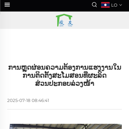
LO
ການຫຼຸດຜ່ອນຄວາມຕ້ອງການແຮງງານໃນ
ການຕິດຕັ້ງສະໂມສອນທີ່ຜະລິດ
ສ່ວນປະກອບລ່ວງໜ້າ
2025-07-18 08:46:41