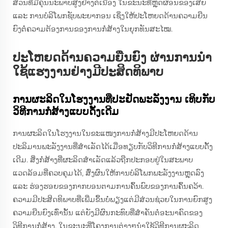
ສ່ວນທີ່ມີຄຸນນະພາບສູງຢ່າງຕໍ່ເນື່ອງ ໃນຂະນະທີ່ຫຼຸດຜ່ອນຂອງເສຍ
ແລະ ການບໍລິໂພກຊັບພະຍາກອນ ເຊິ່ງໃຫ້ປະໂຫຍດດ້ານຄວາມຍືນ
ຍົງຕໍ່ຄວາມຕ້ອງການຂອງການກໍ່ສ້າງໃນຍຸກທັນສະໄໝ.
ປະໂຫຍດດ້ານຄວາມຍືນຍົງ ຜ່ານການນຳ
ໃຊ້ແຮງງານຢ່າງມີປະສິດທິພາບ
ການຜະລິດໃນໂຮງງານທີ່ປະຢັດພະລັງງານ ເທິບກັບ
ວິທີການກໍ່ສ້າງແບບດັ້ງເດີມ
ການຜະລິດໃນໂຮງງານໃນຂະແໜງການກໍ່ສ້າງມີປະໂຫຍດດ້ານ
ປະລິມານພະລັງງານທີ່ສຳເລັດໄດ້ເມື່ອທຽບກັບວິທີການກໍ່ສ້າງແບບດັ້ງ
ເດີມ. ສິ່ງກໍ່ສ້າງທີ່ຜະລິດສຳເລັດແລ້ວຖືກປະກອບຢູ່ໃນສະພາບ
ແວດລ້ອມທີ່ຄວບຄຸມໄດ້, ສົ່ງຜົນໃຫ້ການບໍລິໂພກພະລັງງານຫຼຸດລົງ
ແລະ ຮ່ອງຮອຍຂອງກາກບອນຕາມການຄົ້ນພົບຂອງການຄົ້ນຄວ້າ.
ຄວາມມີປະສິດທິພາບທີ່ເພີ່ມຂຶ້ນບໍ່ພຽງແຕ່ມີສ່ວນຊ່ວຍໃນການຍົກສູງ
ຄວາມຍືນຍົງເທົ່ານັ້ນ ແຕ່ຍັງມີຜົນກະທົບທີ່ສຳຄັນຕໍ່ອະນາຄົດຂອງ
ວິທີການກໍ່ສ້າງ. ໃນຂະນະທີ່ໂຄງການຕ່າງໆນຳໃຊ້ວິທີການຜະລິດ