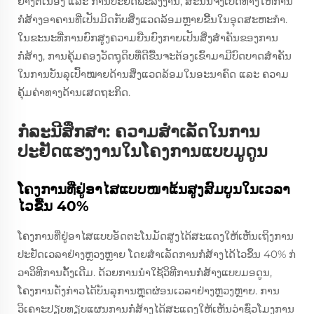
ຢ່າງຕໍ່ເນື່ອງ ແລະ ການປະຢັດພະລັງງານ, ສະນັ້ນຈຶ່ງເປີດທາງໃຫ້ການ
ກໍ່ສ້າງອາຄານທີ່ເປັນມິດກັບສິ່ງແວດລ້ອມຫຼາຍຂື້ນໃນອຸດສະຫະກໍາ.
ໃນຂະນະທີ່ການຍົກສູງຄວາມຍືນຍົງກາຍເປັນສິ່ງສໍາຄັນຂອງການ
ກໍ່ສ້າງ, ການຄຸ້ມຄອງວັດຖຸດິບທີ່ດີຂື້ນຈະຕ້ອງເຂົ້າມາມີບົດບາດສໍາຄັນ
ໃນການບັນລຸເປົ້າໝາຍດ້ານສິ່ງແວດລ້ອມໃນອະນາຄົດ ແລະ ຄວາມ
ຄຸ້ມຄ່າທາງດ້ານເສດຖະກິດ.
ກໍລະນີສຶກສາ: ຄວາມສໍາເລັດໃນການ
ປະຢັດແຮງງານໃນໂຄງການແບບມູດູນ
ໂຄງການທີ່ຢູ່ອາໄສແບບໜາແ້ນສູງສົມບູນໃນເວລາ
ໄວຂື້ນ 40%
ໂຄງການທີ່ຢູ່ອາໄສແບບອັດຕະໂນມັດສູງໄດ້ສະແດງໃຫ້ເຫັນເຖິງການ
ປະຢັດເວລາຢ່າງຫຼວງຫຼາຍ ໂດຍສໍາເລັດການກໍ່ສ້າງໄດ້ໄວຂຶ້ນ 40% ກ່
ວາວິທີການດັ້ງເດີມ. ດ້ວຍການນໍາໃຊ້ວິທີການກໍ່ສ້າງແບບມອດູນ,
ໂຄງການດັ່ງກ່າວໄດ້ບັນລຸການຫຼຸດຜ່ອນເວລາຢ່າງຫຼວງຫຼາຍ. ການ
ວິເຄາະປຽບທຽບແຜນການກໍ່ສ້າງໄດ້ສະແດງໃຫ້ເຫັນວ່າຊົ່ວໂມງການ