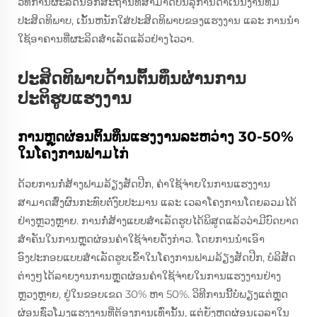
ວິທີການຜະລິດນອກສະຖານທີ່ສາມາດບັນລຸການດໍາເນີນງານທີ່ມີ
ປະສິດທິພາບ, ເນັ້ນຫນັກໃສ່ປະສິດທິພາບຂອງແຮງງານ ແລະ ການນໍາ
ໃຊ້ອາຄານທີ່ຜະລິດສໍາເລັດແລ້ວຢ່າງໄວວາ.
ປະສິດທິພາບດ້ານຕົ້ນທຶນຜ່ານການ
ປະຕິຮູບແຮງງານ
ການຫຼຸດຜ່ອນຕົ້ນທຶນແຮງງານລະຫວ່າງ 30-50%
ໃນໂຄງການຟາມໄກ່
ດ້ວຍການກໍ່ສ້າງຟາມລ້ຽງສັດປີກ, ຄ່າໃຊ້ຈ່າຍໃນການແຮງງານ
ສາມາດສົ່ງຜົນກະທົບຕໍ່ງົບປະມານ ແລະ ເວລາໂຄງການໂດຍລວມໄດ້
ຢ່າງຫຼວງຫຼາຍ. ການກໍ່ສ້າງແບບສໍາເລັດຮູບໄດ້ພິສູດແລ້ວວ່າມີບົດບາດ
ສໍາຄັນໃນການຫຼຸດຜ່ອນຄ່າໃຊ້ຈ່າຍດັ່ງກ່າວ. ໂດຍການນໍາເອົາ
ອົງປະກອບແບບສໍາເລັດຮູບເຂົ້າໃນໂຄງການຟາມລ້ຽງສັດປີກ, ບໍລິສັດ
ຕ່າງໆໄດ້ລາຍງານການຫຼຸດຜ່ອນຄ່າໃຊ້ຈ່າຍໃນການແຮງງານຢ່າງ
ຫຼວງຫຼາຍ, ຢູ່ໃນຂອບເຂດ 30% ຫາ 50%. ວິທີການນີ້ບໍ່ພຽງແຕ່ຫຼຸດ
ຜ່ອນຊົ່ວໂມງແຮງງານທີ່ຕ້ອງການເທົ່ານັ້ນ, ແຕ່ຍັງຫຼຸດຜ່ອນເວລາໃນ