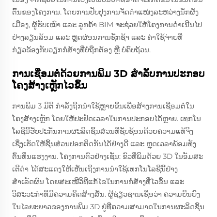
ຕົ້ນຂອງໂຄງການ. ໂດຍການປັບປຸງການຈັດຕຳແໜ່ງລະຫວ່າງນັກຜັງ
ເມືອງ, ຜູ້ຮັບເໝົາ ແລະ ລູກຄ້າ BIM ຈະຊ່ວຍໃຫ້ໂຄງການດຳເນີນໄປ
ຢ່າງລຽນລ້ອມ ແລະ ຫຼຸດຜ່ອນການຊັກຊ້າ ແລະ ຄ່າໃຊ້ຈ່າຍທີ່
ກ່ຽວຂ້ອງກັບວຽກກໍ່ສ້າງທີ່ບໍ່ຖືກຕ້ອງ ຫຼື ບໍ່ຄົບຖ້ວນ.
ການເຊື່ອມຕໍ່ດ້ວຍການພິມ 3D ສຳລັບການປະກອບ
ໂຄງສ້າງເຫຼັກໄວຂຶ້ນ
ການພິມ 3 ມິຕິ ກຳລັງຖືກນຳໃຊ້ຫຼາຍຂຶ້ນເພື່ອສ້າງການເຊື່ອມຕໍ່ໃນ
ໂຄງສ້າງເຫຼັກ ໂດຍໃຫ້ປະຢັດເວລາໃນການປະກອບໄດ້ຫຼາຍ. ເທກໂນ
ໂລຊີນີ້ຮັບປະກັນການຜະລິດຊິ້ນສ່ວນທີ່ຊັບຊ້ອນດ້ວຍຄວາມແທ້ຈິງ
ເຊິ່ງເຮັດໃຫ້ຊິ້ນສ່ວນປອກຕິດກັນໄດ້ຢ່າງດີ ແລະ ຫຼຸດເວລາພ້ອມທັງ
ຕົ້ນທຶນແຮງງານ. ໂຄງການຕົວຢ່າງເຊັ່ນ: ຂົວທີ່ພິມດ້ວຍ 3D ໃນອັມສະ
ເຕີດຳ ໄດ້ສະແດງໃຫ້ເຫັນເຖິງການນຳໃຊ້ເທກໂນໂລຊີນີ້ຢ່າງ
ສຳເລັດຜົນ ໂດຍສະເໜີວິທີແກ້ໄຂໃນການກໍ່ສ້າງທີ່ໄວຂຶ້ນ ແລະ
ວິສະວະກຳທີ່ມີຄວາມຄິດສ້າງສັນ. ຜູ້ຊ່ຽວຊານເຊື່ອວ່າ ຄວາມຍືນຍົງ
ໃນໄລຍະຍາວຂອງການພິມ 3D ຢູ່ທີ່ຄວາມສາມາດໃນການຜະລິດຊິ້ນ