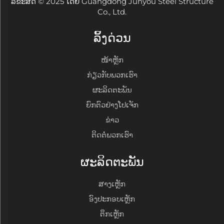
ລິຂະສິດ © 2025 ໂດຍ Guangdong Junyou Steel Structure
Co., Ltd.
ລິ້ງດ່ວນ
ໜ້າຫຼັກ
ກ່ຽວກັບພວກເຮົາ
ຜະລິດຕະພັນ
ຍົກຕົວຢ່າງໂປເຈັກ
ຂ່າວ
ຕິດຕໍ່ພວກເຮົາ
ຜະລິດຕະພັນ
ສາງເຫຼັກ
ອົງປະກອບເຫຼັກ
ຕຶກເຫຼັກ