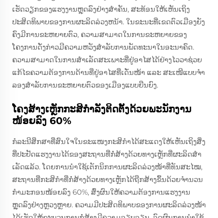
ເຮັດວຽກຂອງແຮງງານຫຼຸດລົງຢ່າງສໍາຄັນ, ສະທ້ອນໃຫ້ເຫັນເຖິງ
ປະສິດທິພາບຂອງການຜະລິດລ່ວງຫນ້າ. ໃນຂະນະທີ່ເຂດຕົວເມືອງຍັງ
ຄົງມີການຂະຫຍາຍຕົວ, ຄວາມສາມາດໃນການຂະຫຍາຍຂອງ
ໂຄງການດັ່ງກ່າວມີຄວາມຫວັງສໍາລັບການພັດທະນາໃນອະນາຄົດ.
ຄວາມສາມາດໃນການສໍາເລັດສະເພາະທີ່ຢູ່ອາໄສໄດ້ຢ່າງໄວວາຊ່ວຍ
ແກ້ໄຂຄວາມຕ້ອງການດ້ານທີ່ຢູ່ອາໄສທີ່ເດັ່ນໜ້າ ແລະ ສະເໜີແບບຈໍາ
ລອງສໍາລັບການຂະຫຍາຍຕົວຂອງເມືອງແບບຍືນຍົງ.
ໂຄງສ້າງເຫຼັກກະສິກໍາລັງຕິດຕັ້ງດ້ວຍພະນັກງານ
ໜ້ອຍລົງ 60%
ກໍລະນີສຶກສາທີ່ສົນໃຈໃນຂະແໜງກະສິກໍາໄດ້ສະແດງໃຫ້ເຫັນເຖິງສິ່ງ
ທີ່ປະຢັດແຮງງານໄດ້ຂອງສະຖານທີ່ກໍ່ສ້າງດ້ວຍທາງເຫຼັກທີ່ຜະລິດສໍາ
ເລັດແລ້ວ. ໂດຍການນໍາໃຊ້ເຕັກນິກການຜະລິດລ່ວງໜ້າທີ່ທັນສະໄໝ,
ສະຖານທີ່ກະສິກໍາທີ່ກໍ່ສ້າງດ້ວຍທາງເຫຼັກໄດ້ຖືກສ້າງຂຶ້ນດ້ວຍຈໍານວນ
ກໍາມະກອນໜ້ອຍລົງ 60%, ສົ່ງຜົນໃຫ້ຄວາມຕ້ອງການແຮງງານ
ຫຼຸດລົງຢ່າງຫຼວງຫຼາຍ. ຄວາມມີປະສິດທິພາບຂອງການຜະລິດລ່ວງໜ້າ
ໄດ້ເຮັດໃຫ້ຂະບວນການກໍ່ສ້າງມີຄວາມລຽບລຽນ, ລົດຜົນການນໍາໃຊ້