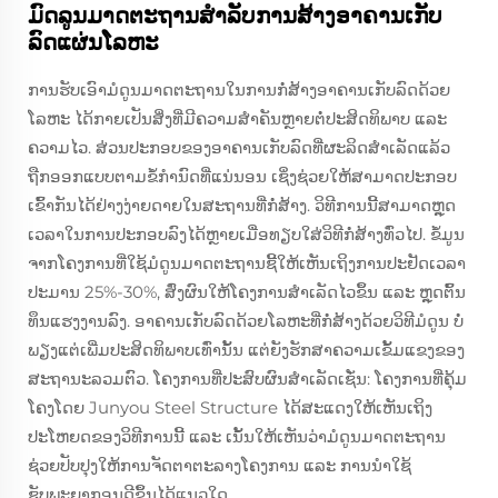
ມົດລູນມາດຕະຖານສຳລັບການສ້າງອາຄານເກັບ
ລົດແຜ່ນໂລຫະ
ການຮັບເອົາມໍດູນມາດຕະຖານໃນການກໍ່ສ້າງອາຄານເກັບລົດດ້ວຍ
ໂລຫະ ໄດ້ກາຍເປັນສິ່ງທີ່ມີຄວາມສໍາຄັນຫຼາຍຕໍ່ປະສິດທິພາບ ແລະ
ຄວາມໄວ. ສ່ວນປະກອບຂອງອາຄານເກັບລົດທີ່ຜະລິດສໍາເລັດແລ້ວ
ຖືກອອກແບບຕາມຂໍ້ກໍານົດທີ່ແນ່ນອນ ເຊິ່ງຊ່ວຍໃຫ້ສາມາດປະກອບ
ເຂົ້າກັນໄດ້ຢ່າງງ່າຍດາຍໃນສະຖານທີ່ກໍ່ສ້າງ. ວິທີການນີ້ສາມາດຫຼຸດ
ເວລາໃນການປະກອບລົງໄດ້ຫຼາຍເມື່ອທຽບໃສ່ວິທີກໍ່ສ້າງທົ່ວໄປ. ຂໍ້ມູນ
ຈາກໂຄງການທີ່ໃຊ້ມໍດູນມາດຕະຖານຊີ້ໃຫ້ເຫັນເຖິງການປະຢັດເວລາ
ປະມານ 25%-30%, ສົ່ງຜົນໃຫ້ໂຄງການສໍາເລັດໄວຂຶ້ນ ແລະ ຫຼຸດຕົ້ນ
ທຶນແຮງງານລົງ. ອາຄານເກັບລົດດ້ວຍໂລຫະທີ່ກໍ່ສ້າງດ້ວຍວິທີມໍດູນ ບໍ່
ພຽງແຕ່ເພີ່ມປະສິດທິພາບເທົ່ານັ້ນ ແຕ່ຍັງຮັກສາຄວາມເຂັ້ມແຂງຂອງ
ສະຖານະລວມຕົວ. ໂຄງການທີ່ປະສົບຜົນສໍາເລັດເຊັ່ນ: ໂຄງການທີ່ຄຸ້ມ
ໂຄງໂດຍ Junyou Steel Structure ໄດ້ສະແດງໃຫ້ເຫັນເຖິງ
ປະໂຫຍດຂອງວິທີການນີ້ ແລະ ເນັ້ນໃຫ້ເຫັນວ່າມໍດູນມາດຕະຖານ
ຊ່ວຍປັບປຸງໃຫ້ການຈັດຕາຕະລາງໂຄງການ ແລະ ການນໍາໃຊ້
ຊັບພະຍາກອນດີຂຶ້ນໄດ້ແນວໃດ.