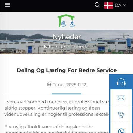
DA
Nyheder
Forside
>
Nyheder
Deling Og Læring For Bedre Service
Time : 2025-11-12
I vores virksomhed mener vi, at professionel vækst
aldrig stopper. Kontinuerlig læring og åben
videnudveksling er nøgler til professionel excellence.
For nylig afholdt vores afdelingsleder for
ingeniørarbejde en indsigtsfuld gennemgangssession