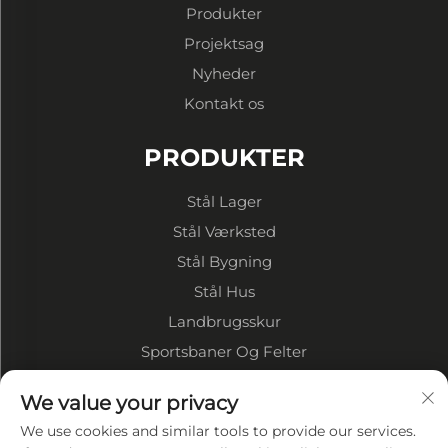
Produkter
Projektsag
Nyheder
Kontakt os
PRODUKTER
Stål Lager
Stål Værksted
Stål Bygning
Stål Hus
Landbrugsskur
Sportsbaner Og Felter
OM VIRKSOMHEDEN
We value your privacy
We use cookies and similar tools to provide our services.