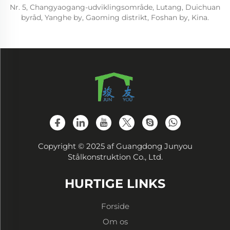
Nr. 5, Changyaogang-udviklingsområde, Lutang, Duichuan
byråd, Yanghe by, Gaoming distrikt, Foshan by, Kina.
Copyright © 2025 af Guangdong Junyou
Stålkonstruktion Co., Ltd.
HURTIGE LINKS
Forside
Om os