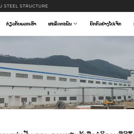
UNYOU STEEL STRUCTURE
ກ່ຽວກັບພວກເຮົາ
ຜະລິດຕະພັນ
ຍົກຕົວຢ່າງໂປເຈັກ