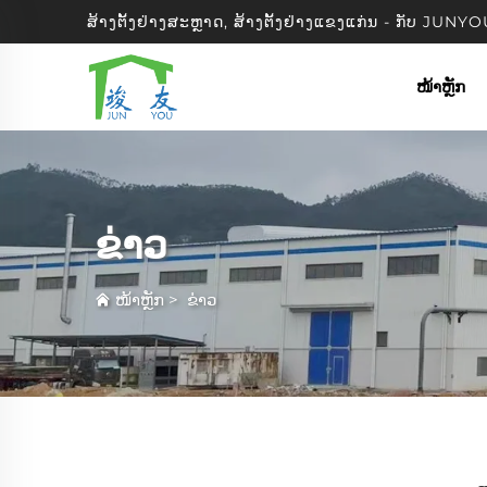
ສ້າງຕັ້ງຢ່າງສະຫຼາດ, ສ້າງຕັ້ງຢ່າງແຂງແກ່ນ - ກັບ J
ໜ້າຫຼັກ
ຂ່າວ
ໜ້າຫຼັກ
>
ຂ່າວ