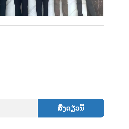
ສົ່ງດຽວນີ້