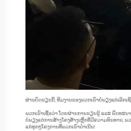
ຜ່ານບົດຮຽນນີ້, ທີມງານຂອງພວກເຮົາບໍ່ພຽງແຕ່ເລິກເຊິ
ພວກເຮົາເຊື່ອວ່າ ໂດຍຜ່ານການຮຽນຮູ້ ແລະ ພັດທະນ
ບໍ່ພຽງແຕ່ການສ້າງໂຄງສ້າງເຫຼັກທີ່ມີຄວາມທົນທານ, ພວ
ແກ່ທຸກໆໂຄງການທີ່ພວກເຮົາດຳເນີນ!