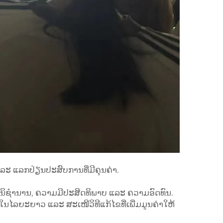
 ແລະ ແລກປ່ຽນປະສົບການທີ່ມີຄຸນຄ່າ.
ຊຳນິຊຳນານ, ຄວາມມີປະສິດທິພາບ ແລະ ຄວາມອົດທົນ.
ືໃນໄລຍະຍາວ ແລະ ສະເໜີວິທີແກ້ໄຂທີ່ເພີ່ມມູນຄ່າໃຫ້