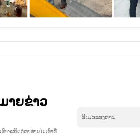
ຫມາຍຂ່າວ
ຈະຕິດຕໍ່ຫາທ່ານໄວເທົ່າທີ່