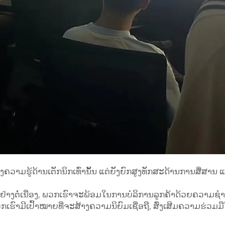
່ງຄວາມຮູ້ດ້ານເຕັກນິກເທົ່ານັ້ນ ແຕ່ຍັງຍົກສູງທັກສະດ້ານການສື່ສານ
າຢ່າງຕໍ່ເນື່ອງ, ພວກເຮົາຈະພ້ອມໃນການບໍລິການລູກຄ້າດ້ວຍຄວາມ
ກເຮົາມີເປົ້າໝາຍທີ່ຈະສ້າງຄວາມນິຍົມເຊື່ອຖື, ສົ່ງເສີມຄວາມຮ່ວມມ