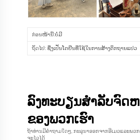
ກ່ອນໜ້ານີ້:
ບໍ່ມີ
ຖັດໄປ:
ຊື່ງເປັນໂຕຢືນທີ່ໃຊ້ໃນການສ້າງຕຶກຖານແປວ
ລົງທະບຽນສໍາລັບຈົດ
ຂອງພວກເຮົາ
ຖ້າທ່ານມີຄໍາຖາມໃດໆ, ກະລຸນາອອກຈາກອີເມວແລະພວກເຮົາ
ຈະໄວໄດ້