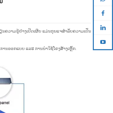
້ນ
ກປ່ຽນຄວາມຮູ້ຢ່າງເປີດເຜີຍ ແມ່ນກຸນແຈສຳລັບຄວາມເປັນ
ກັບການອອກແບບ ແລະ ການນຳໃຊ້ໂຄງສ້າງເຫຼັກ.