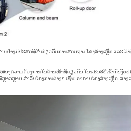
່ສານຢ່າງມີປະສິດທິຜົນກ່ຽວກັບການສອບຖາມໂຄງສ້າງເຫຼັກ ແລະ ວິທີກາ
ໜອງຄວາມຕ້ອງການໃນດ້ານໜ້າທີ່ດຽວກັນ ໃນຂະນະທີ່ເຂົ້າກັບງົບ
ກຫຼາຍ ສຳລັບໂຄງການຕ່າງໆ ເຊັ່ນ: ອາຄານໂຄງສ້າງເຫຼັກ, ສາງເຫຼັ