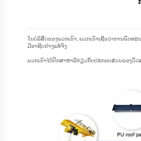
ກ
ໃນບໍລິສັດຂອງພວກເຮົາ, ພວກເຮົາເຊື່ອວ່າການພັດທະນາ
ມືອາຊີບຢ່າງແທ້ຈິງ.
ພວກເຮົາໄດ້ປຶກສາຫາລືກ່ຽວກັບປະກອບສ່ວນຂອງວັດສະດ