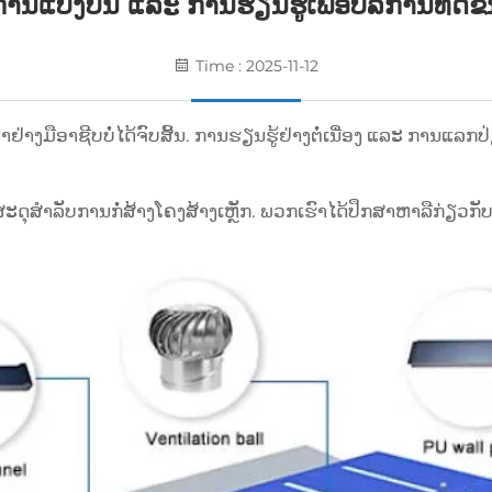
ານແບ່ງປັນ ແລະ ການຮຽນຮູ້ເພື່ອບໍລິການທີ່ດີຂຶ
Time : 2025-11-12
ຢ່າງມືອາຊີບບໍ່ໄດ້ຈົບສິ້ນ. ການຮຽນຮູ້ຢ່າງຕໍ່ເນື່ອງ ແລະ ການແລ
ຸສໍາລັບການກໍ່ສ້າງໂຄງສ້າງເຫຼັກ. ພວກເຮົາໄດ້ປຶກສາຫາລືກ່ຽວ