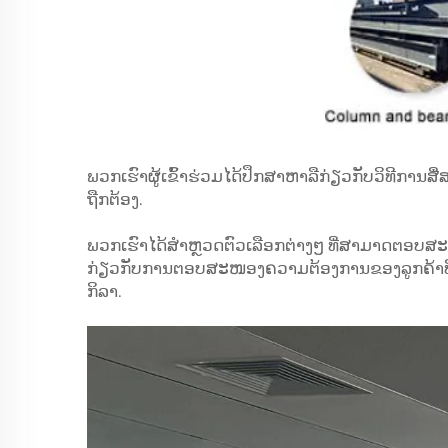
ພວກເຮົາຜູ້ເຂົ້າຮ່ວມໄດ້ປຶກສາຫາລືກ່ຽວກັບວິທີການສື
ຖືກຕ້ອງ.
ພວກເຮົາໄດ້ສຳຫຼວດຕົວເລືອກຕ່າງໆ ທີ່ສາມາດຕອບສະ
ກ່ຽວກັບການຕອບສະໜອງຄວາມຕ້ອງການຂອງລູກຄ້າທີ່ຫຼາ
ກິລາ.