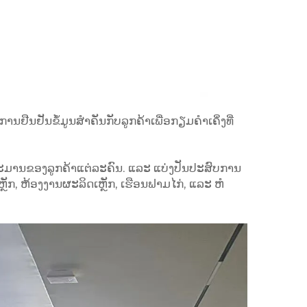
ນຢືນຢັນຂໍ້ມູນສຳຄັນກັບລູກຄ້າເພື່ອກຽມຄຳເຄິ່ງທີ່
ປະມານຂອງລູກຄ້າແຕ່ລະຄົນ. ແລະ ແບ່ງປັນປະສົບການ
ກ, ຫ້ອງງານຜະລິດເຫຼັກ, ເຮືອນຟາມໄກ່, ແລະ ຫໍ