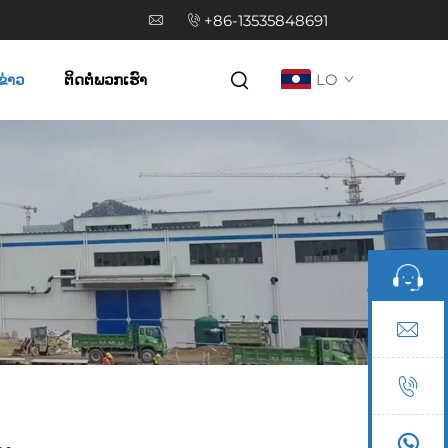
+86-13535848691
ຂ່າວ
ຕິດຕໍ່ພວກເຮົາ
LO