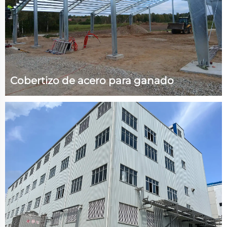
Cobertizo de acero para ganado
Parámetros técnicos: Tamaño (L) 25 m x (A) 20 m x (H)
3,9 m, Área 500 metros cuadrados, Resistencia al
viento 120 km/h, Carga de nieve 1,5~1,6 kN/m²,
Antisísmico grado 7. Información del proyecto. Este
proyecto es un cobertizo para ganado para un
propietario de una granja en Letonia...