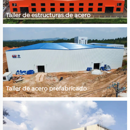
Taller de estructuras de acero
Parámetros técnicos: Tamaño (L) 125 x (A) 105 m x (H)
12.2 m Área 13125 metros cuadrados Peso del acero 680
toneladas Instalaciones de grúa 10 toneladas, 4
unidades Resistencia al viento 110 km/h Resistencia al
fuego grado 2 Antisísmico grado 7 Carga muerta del
techo 0.25 kN/m² ...
Taller de acero prefabricado
Parámetros técnicos: Tamaño (L)160m x(An)71.1m
x(A)13m Área 11376 metros cuadrados Peso del acero
802 toneladas Instalación de grúa 10 toneladas, 6
unidades Resistencia al viento 110km/h. Antisísmico