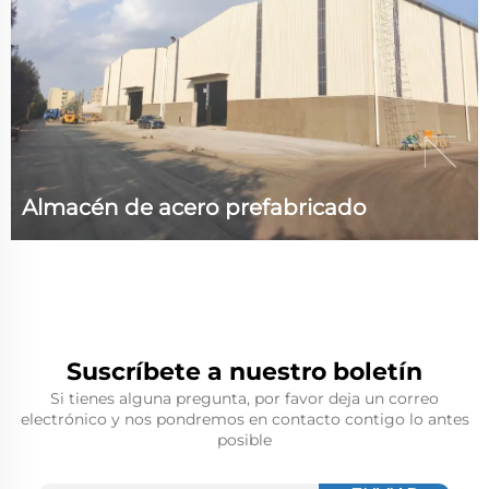
grado 7 Carga muerta del techo 0.25KN/m² Proyecto i...
Almacén de acero prefabricado
Parámetros técnicos: Tamaño (L)90m x(An)65m
x(A)11m Área 5850 metros cuadrados Peso del acero
209 toneladas Resistencia al viento 110km/h.
Antisísmico grado 7 Carga muerta del techo
Suscríbete a nuestro boletín
0.25KN/m² Carga útil del techo 0.3KN/m² Información
Si tienes alguna pregunta, por favor deja un correo
del proyecto. El proj...
electrónico y nos pondremos en contacto contigo lo antes
posible