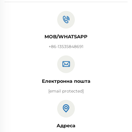
MOB/WHATSAPP
+86-13535848691
Електронна пошта
[email protected]
Адреса