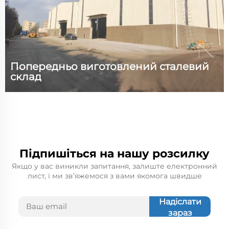
Попередньо виготовлений сталевий
склад
Технічні параметри: Розмір (Д) 90 м x (Ш) 65 м x (В)
11 м Площа 5850 квадратних метрів Вага сталі 209
тонн Опір вітру 110 км/год. Сейсмостійкість 7 балів
Навантаження на дах 0,25 кН/м² Корисне
Підпишіться на нашу розсилку
навантаження на дах 0,3 кН/м² Інформація про
Якщо у вас виникли запитання, залиште електронний
проект. Проект...
лист, і ми зв’яжемося з вами якомога швидше
Надіслати
зараз