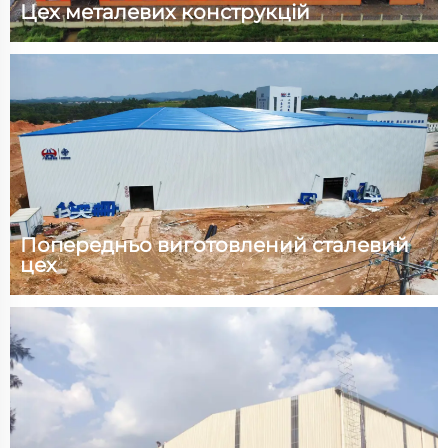
Цех металевих конструкцій
Технічні параметри： Розмір (Довжина) 125 x
(Ширина) 105 м x (Висота) 12,2 м Площа 13125
квадратних метрів Вага сталі 680 тонн Кранове
обладнання 10 тонн, 4 одиниці Опір вітру 110 км/год
Вогнестійкість 2 ступінь Сейсмічна стійкість 7 балів
Навантаження на дах 0,25 кН/м² ...
Попередньо виготовлений сталевий
цех
Технічні параметри: Розмір (Д) 160 м x (Ш) 71,1 м x (В)
13 м Площа 11376 квадратних метрів Вага сталі 802
тонни Обладнання для крана 10 тонн, 6 одиниць
Опір вітру 110 км/год. Сейсмостійкість 7 балів
Корисне навантаження на дах 0,25 кН/м² Проект і...