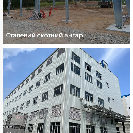
Сталевий скотний ангар
Технічні параметри: Розмір (Д) 25 м x (Ш) 20 м x (В)
3,9 м, площа 500 квадратних метрів, стійкість до
вітру 120 км/год, снігове навантаження 1,5~1,6 кН/м²,
антизейсмичний клас 7. Інформація про проект.
Цей проект — скотний ангар для фермера з Латвії...