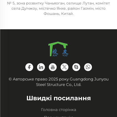
№ 5, зона розвитку Чаньяоган, селище Лутан, комітет
села Дуїчжоу, містечко Янхе, район Гаомін, місто
Фошань, Китай.
© Авторське право 2025 року Guangdong Junyou
Steel Structure Co., Ltd.
Швидкі посилання
Головна сторінка