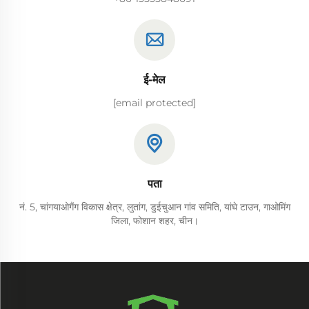
ई-मेल
[email protected]
पता
नं. 5, चांगयाओगैंग विकास क्षेत्र, लुतांग, डुईचुआन गांव समिति, यांघे टाउन, गाओमिंग
जिला, फोशान शहर, चीन।