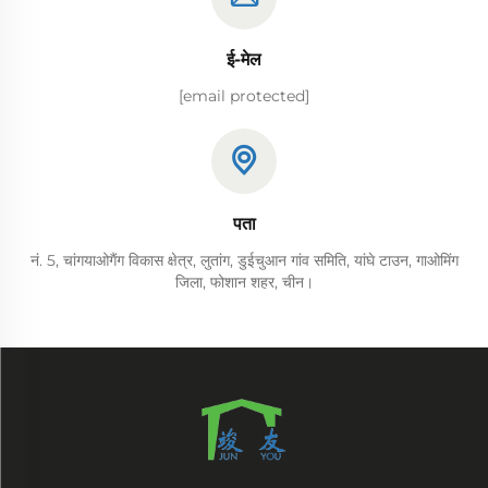
ई-मेल
[email protected]
पता
नं. 5, चांगयाओगैंग विकास क्षेत्र, लुतांग, डुईचुआन गांव समिति, यांघे टाउन, गाओमिंग
जिला, फोशान शहर, चीन।