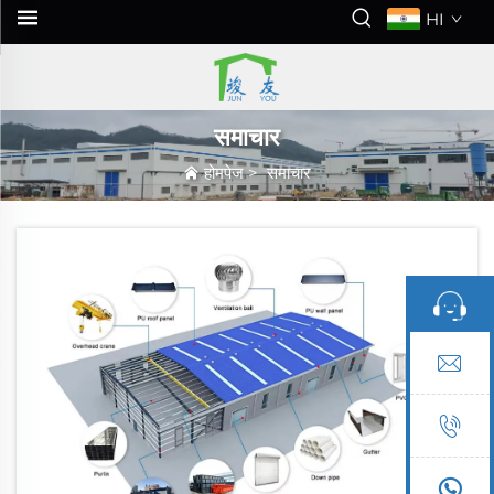
HI
समाचार
होमपेज
>
समाचार