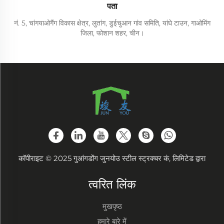
पता
नं. 5, चांगयाओगैंग विकास क्षेत्र, लुतांग, डुईचुआन गांव समिति, यांघे टाउन, गाओमिंग
जिला, फोशान शहर, चीन।
कॉपीराइट © 2025 गुआंगडोंग जुनयोउ स्टील स्ट्रक्चर कं, लिमिटेड द्वारा
त्वरित लिंक
मुखपृष्ठ
हमारे बारे में