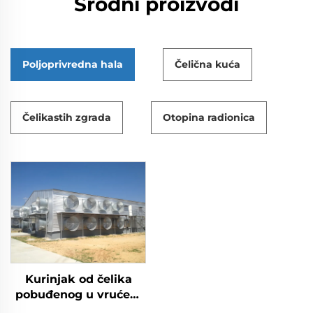
Srodni proizvodi
Poljoprivredna hala
Čelična kuća
Čelikastih zgrada
Otopina radionica
Kurinjak od čelika
pobuđenog u vrućem
cinku za peradarstvo