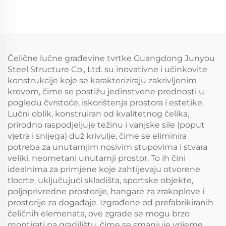
Čelične lučne građevine tvrtke Guangdong Junyou
Steel Structure Co., Ltd. su inovativne i učinkovite
konstrukcije koje se karakteriziraju zakrivljenim
krovom, čime se postižu jedinstvene prednosti u
pogledu čvrstoće, iskorištenja prostora i estetike.
Lučni oblik, konstruiran od kvalitetnog čelika,
prirodno raspodjeljuje težinu i vanjske sile (poput
vjetra i snijega) duž krivulje, čime se eliminira
potreba za unutarnjim nosivim stupovima i stvara
veliki, neometani unutarnji prostor. To ih čini
idealnima za primjene koje zahtijevaju otvorene
tlocrte, uključujući skladišta, sportske objekte,
poljoprivredne prostorije, hangare za zrakoplove i
prostorije za događaje. Izgrađene od prefabrikiranih
čeličnih elemenata, ove zgrade se mogu brzo
montirati na gradilištu, čime se smanjuje vrijeme