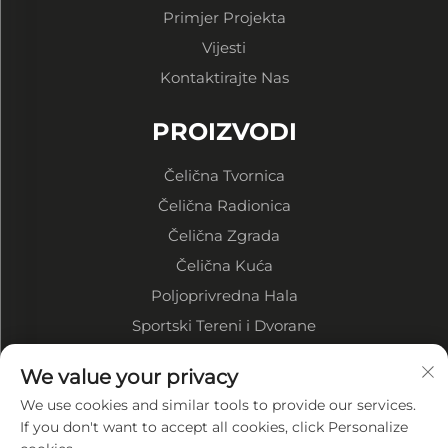
Primjer Projekta
Vijesti
Kontaktirajte Nas
PROIZVODI
Čelična Tvornica
Čelična Radionica
Čelična Zgrada
Čelična Kuća
Poljoprivredna Hala
Sportski Tereni i Dvorane
We value your privacy
O tvrtki
We use cookies and similar tools to provide our services.
Profil tvrtke
If you don't want to accept all cookies, click Personalize