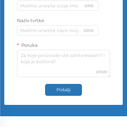
0/100
Naziv tvrtke
0/200
Poruka
0/1000
Pošalji