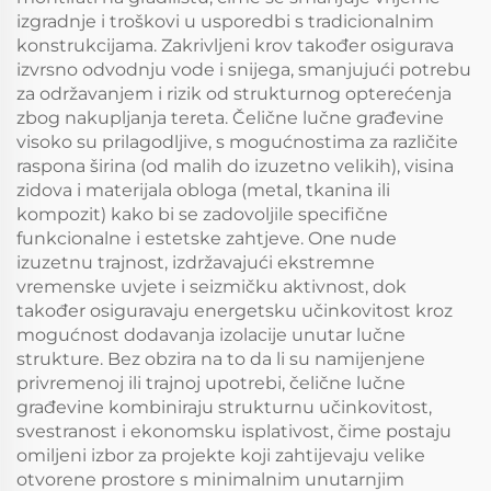
izgradnje i troškovi u usporedbi s tradicionalnim
konstrukcijama. Zakrivljeni krov također osigurava
izvrsno odvodnju vode i snijega, smanjujući potrebu
za održavanjem i rizik od strukturnog opterećenja
zbog nakupljanja tereta. Čelične lučne građevine
visoko su prilagodljive, s mogućnostima za različite
raspona širina (od malih do izuzetno velikih), visina
zidova i materijala obloga (metal, tkanina ili
kompozit) kako bi se zadovoljile specifične
funkcionalne i estetske zahtjeve. One nude
izuzetnu trajnost, izdržavajući ekstremne
vremenske uvjete i seizmičku aktivnost, dok
također osiguravaju energetsku učinkovitost kroz
mogućnost dodavanja izolacije unutar lučne
strukture. Bez obzira na to da li su namijenjene
privremenoj ili trajnoj upotrebi, čelične lučne
građevine kombiniraju strukturnu učinkovitost,
svestranost i ekonomsku isplativost, čime postaju
omiljeni izbor za projekte koji zahtijevaju velike
otvorene prostore s minimalnim unutarnjim