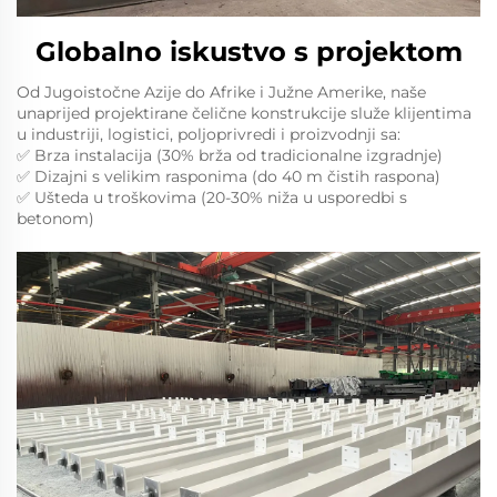
Globalno iskustvo s projektom
Od Jugoistočne Azije do Afrike i Južne Amerike, naše
unaprijed projektirane čelične konstrukcije služe klijentima
u industriji, logistici, poljoprivredi i proizvodnji sa:
✅ Brza instalacija (30% brža od tradicionalne izgradnje)
✅ Dizajni s velikim rasponima (do 40 m čistih raspona)
✅ Ušteda u troškovima (20-30% niža u usporedbi s
betonom)