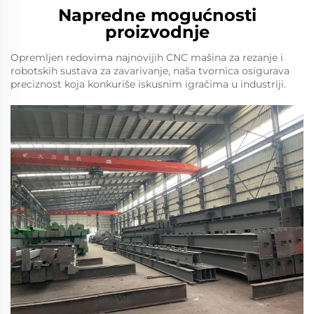
Napredne mogućnosti
proizvodnje
Opremljen redovima najnovijih CNC mašina za rezanje i
robotskih sustava za zavarivanje, naša tvornica osigurava
preciznost koja konkuriše iskusnim igračima u industriji.