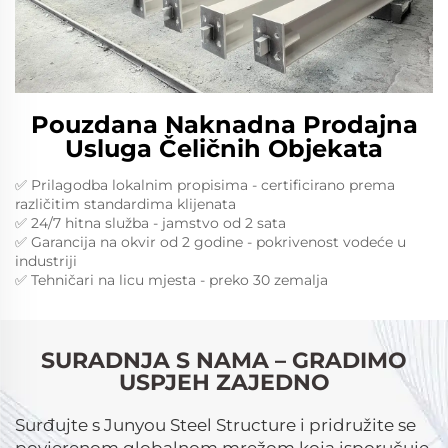
Pouzdana Naknadna Prodajna
Usluga Čeličnih Objekata
✅ Prilagodba lokalnim propisima - certificirano prema
različitim standardima klijenata
✅ 24/7 hitna služba - jamstvo od 2 sata
✅ Garancija na okvir od 2 godine - pokrivenost vodeće u
industriji
✅ Tehničari na licu mjesta - preko 30 zemalja
SURADNJA S NAMA – GRADIMO
USPJEH ZAJEDNO
Surđujte s Junyou Steel Structure i pridružite se
povjerenom globalnom mrežom koja isporučuje