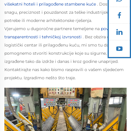
višekatni hoteli i prilagođene stambene kuće
. Dostavljamo
snagu, preciznost i pouzdanost za teške industrijske
potrebe ili moderne arhitektonske rješenja.
Vjerujemo u dugoročne partnere temeljene na
povjerenju,
transparentnosti i tehničkoj izvrsnosti
. Bez obzira gradite li
logistički centar ili prilagođenu kuću, mi smo tu da vam
pomognemo stvoriti konstrukcije koje su sigurne, trajne i
izgrađene tako da izdrže i danas i kroz godine unaprijed.
Kontaktirajte nas kako bismo raspravili o vašem sljedećem
projektu. Izgradimo nešto što traje.