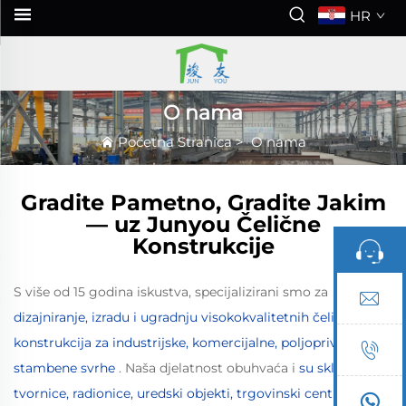
HR
O nama
Početna Stranica
>
O nama
Gradite Pametno, Gradite Jakim
— uz Junyou Čelične
Konstrukcije
S više od 15 godina iskustva, specijalizirani smo za
dizajniranje, izradu i ugradnju visokokvalitetnih čeličnih
konstrukcija za industrijske, komercijalne, poljoprivredne i
stambene svrhe
. Naša djelatnost obuhvaća i
su skladišta,
tvornice, radionice, uredski objekti, trgovinski centri,