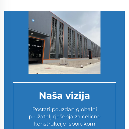
Naša vizija
Postati pouzdan globalni
pružatelj rješenja za čelične
konstrukcije isporukom