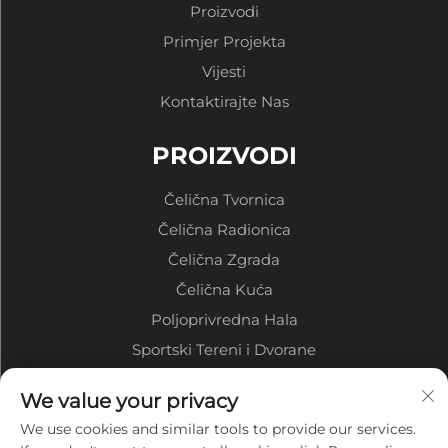
Proizvodi
Primjer Projekta
Vijesti
Kontaktirajte Nas
PROIZVODI
Čelična Tvornica
Čelična Radionica
Čelična Zgrada
Čelična Kuća
Poljoprivredna Hala
Sportski Tereni i Dvorane
We value your privacy
O tvrtki
We use cookies and similar tools to provide our services.
Profil tvrtke