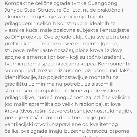
Kompaktne čelične zgrade tvrtke Guangdong
Junyou Steel Structure Co., Ltd. nude praktično i
ekonomično rješenje za izgradnju trajnih,
prilagođenih čeličnih konstrukcija, idealnih za
vlasnike kuća, male poslovne subjekte i entuzijaste
za DIY projekte. Ove zgrade uključuju sve potrebne
prefabrikate – čelične nosive elemente (grede,
stupove, rešetkaste nosače), ploče krova i zidova,
spojne elemente i pribor – koji su točno izrađeni u
tvornici prema specifikacijama kupca. Komponente
su unaprijed izrezane, izbušene i označene radi lakše
identifikacije, što pojednostavljuje montažu na
gradilištu uz minimalnu potrebu za alatom ili
stručnošću. Kompaktne čelične zgrade visoko su
prilagodljive, nudeći mogućnosti za različite veličine
(od malih spremišta do velikih radionica), stilove
krova (dvostrešni, četverostrešni, jednostruki nagib),
pozicije vrata/prozora i dodatne opcije (police,
ventilacijski otvori). Napravljene od kvalitetnog
čelika, ove zgrade imaju izuzetnu čvrstoću, otporne