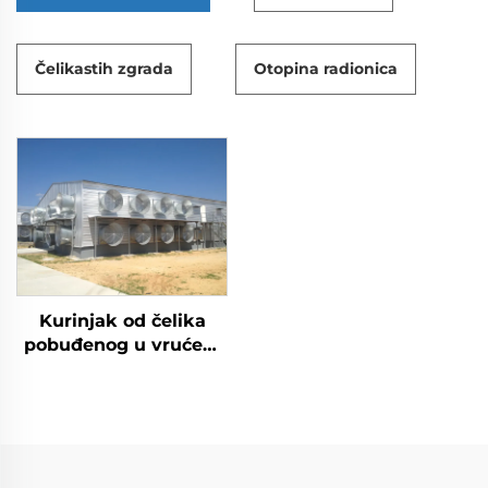
Čelikastih zgrada
Otopina radionica
Kurinjak od čelika
pobuđenog u vrućem
cinku za peradarstvo