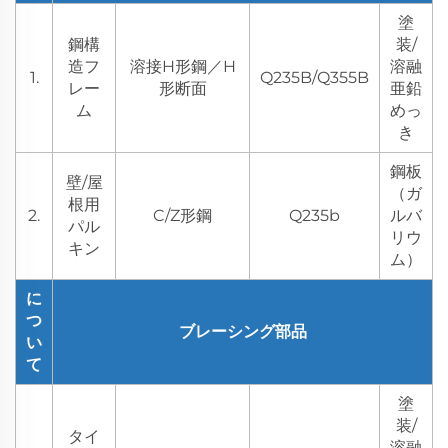
塗
鋼構
装/
造フ
溶接H形鋼／H
溶融
1.
Q235B/Q355B
レー
形断面
亜鉛
ム
めっ
き
鋼板
壁/屋
（ガ
根用
2.
C/Z形鋼
Q235b
ルバ
パル
リウ
キン
ム）
に
つ
ブレーシング部品
い
て
塗
装/
タイ
溶融