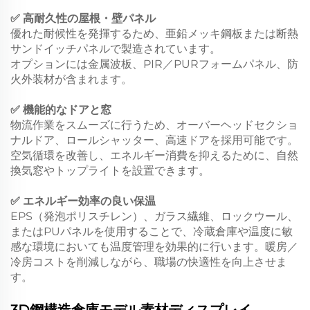
✅ 高耐久性の屋根・壁パネル
優れた耐候性を発揮するため、亜鉛メッキ鋼板または断熱
サンドイッチパネルで製造されています。
オプションには金属波板、PIR／PURフォームパネル、防
火外装材が含まれます。
✅ 機能的なドアと窓
物流作業をスムーズに行うため、オーバーヘッドセクショ
ナルドア、ロールシャッター、高速ドアを採用可能です。
空気循環を改善し、エネルギー消費を抑えるために、自然
換気窓やトップライトを設置できます。
✅ エネルギー効率の良い保温
EPS（発泡ポリスチレン）、ガラス繊維、ロックウール、
またはPUパネルを使用することで、冷蔵倉庫や温度に敏
感な環境においても温度管理を効果的に行います。暖房／
冷房コストを削減しながら、職場の快適性を向上させま
す。
3D鋼構造倉庫モデル素材ディスプレイ