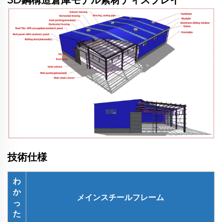
技術仕様
わ
か
メインスチールフレーム
っ
た