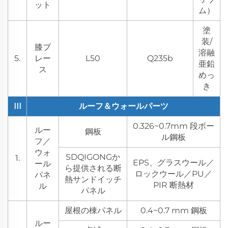
ット
ム）
塗
装/
膝ブ
溶融
5.
レー
L50
Q235b
亜鉛
ス
めっ
き
III
ルーフ＆ウォールパーツ
0.326~0.7mm 段ボー
ルー
鋼板
ル鋼板
フ／
ウォ
SDQIGONGか
1.
EPS、グラスウール／
ール
ら提供される断
ロックウール／PU／
パネ
熱サンドイッチ
PIR 断熱材
ル
パネル
屋根の棟パネル
0.4~0.7 mm 鋼板
ルー