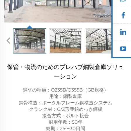
保管・物流のためのプレハブ鋼製倉庫ソリュ
ーション
鋼材の種類：Q235B/Q355B（GB規格）
用途：鋼製倉庫
鋼骨構造：ポータルフレーム鋼構造システム
クランク材：C/Z形亜鉛めっき鋼板
接合方式：ボルト接合
耐用年数：50年
納期：25〜30日間