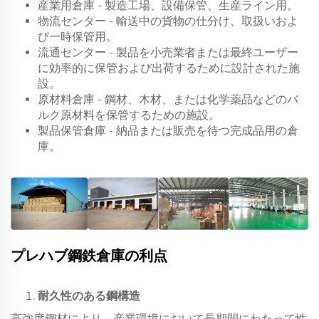
産業用倉庫 - 製造工場、設備保管、生産ライン用。
物流センター - 輸送中の貨物の仕分け、取扱いおよ
び一時保管用。
流通センター - 製品を小売業者または最終ユーザー
に効率的に保管および出荷するために設計された施
設。
原材料倉庫 - 鋼材、木材、または化学薬品などのバ
ルク原材料を保管するための施設。
製品保管倉庫 - 納品または販売を待つ完成品用の倉
庫。
プレハブ鋼鉄倉庫の利点
耐久性のある鋼構造
高強度鋼材により、産業環境において長期間にわたって性