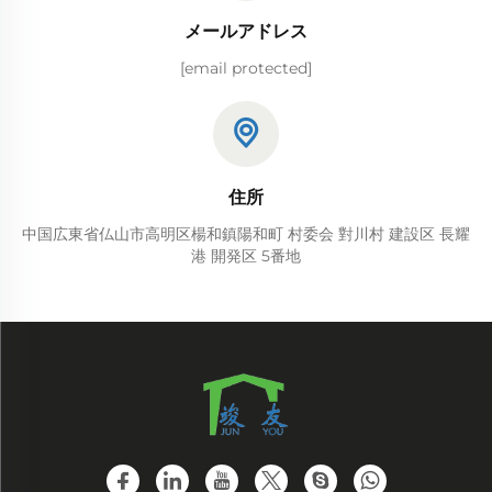
メールアドレス
[email protected]
住所
中国広東省仏山市高明区楊和鎮陽和町 村委会 對川村 建設区 長耀
港 開発区 5番地