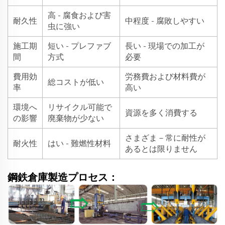
高 - 腐食および害
耐久性
中程度 - 腐敗しやすい
虫に強い
施工期
短い - プレファブ
長い - 現場での加工が
間
方式
必要
費用効
労務費および材料費が
総コストが低い
率
高い
環境へ
リサイクル可能で
資源を多く消費する
の影響
廃棄物が少ない
さまざま－常に耐性が
耐火性
はい - 難燃性材料
あるとは限りません
鋼鉄倉庫製造プロセス：