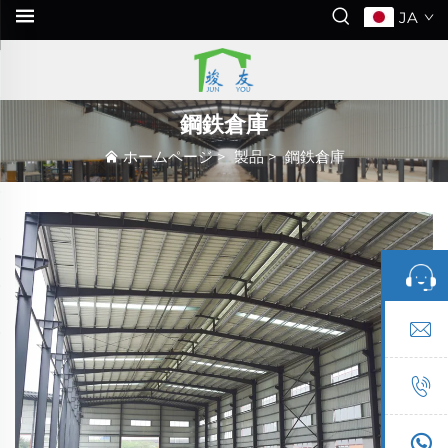
JA
鋼鉄倉庫
ホームページ
>
製品
>
鋼鉄倉庫