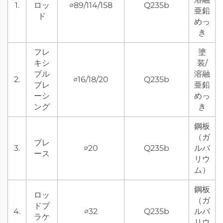
1.
ロッ
∅89/114/158
Q235b
亜鉛
ド
めっ
き
フレ
塗
キシ
装/
ブル
溶融
2.
∅16/18/20
Q235b
ブレ
亜鉛
ーシ
めっ
ング
き
鋼板
（ガ
ブレ
3.
∅20
Q235b
ルバ
ース
リウ
ム）
鋼板
ロッ
（ガ
ドブ
4.
∅32
Q235b
ルバ
ラケ
リウ