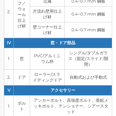
点滅
0.4~0.7 mm 鋼板
フ／
ウォ
片流れ壁用仕上
2.
0.4~0.7 mm 鋼板
ール
げ材
仕上
げ材
壁コーナー仕上
0.4~0.7 mm 鋼板
げ材
IV
窓・ドア部品
シングル/ダブルガラ
PVC/アルミニ
1.
窓
ス（固定/スライド/開
ウム枠
閉）
ローラー/スラ
2.
ドア
自動式および手動式
イディングドア
V
アクセサリー
アンカーボルト、高強度ボルト、亜鉛メ
ボル
1.
ッキボルト、テンショナー、シアースタ
ト
ッド