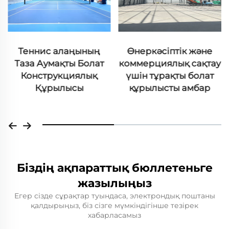
Өнеркәсіптік және
Аралық перделі болат
коммерциялық сақтау
цехтың құрылысы
үшін тұрақты болат
құрылысты амбар
Біздің ақпараттық бюллетеньге
жазылыңыз
Егер сізде сұрақтар туындаса, электрондық поштаны
қалдырыңыз, біз сізге мүмкіндігінше тезірек
хабарласамыз