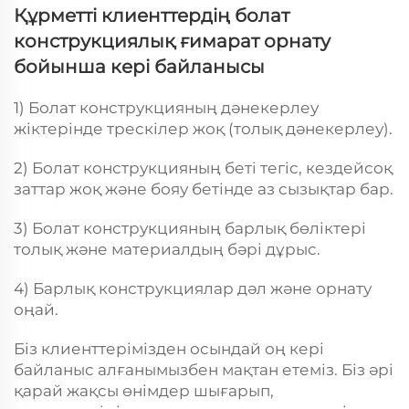
Құрметті клиенттердің болат
конструкциялық ғимарат орнату
бойынша кері байланысы
1) Болат конструкцияның дәнекерлеу
жіктерінде трескілер жоқ (толық дәнекерлеу).
2) Болат конструкцияның беті тегіс, кездейсоқ
заттар жоқ және бояу бетінде аз сызықтар бар.
3) Болат конструкцияның барлық бөліктері
толық және материалдың бәрі дұрыс.
4) Барлық конструкциялар дәл және орнату
оңай.
Біз клиенттерімізден осындай оң кері
байланыс алғанымызбен мақтан етеміз. Біз әрі
қарай жақсы өнімдер шығарып,