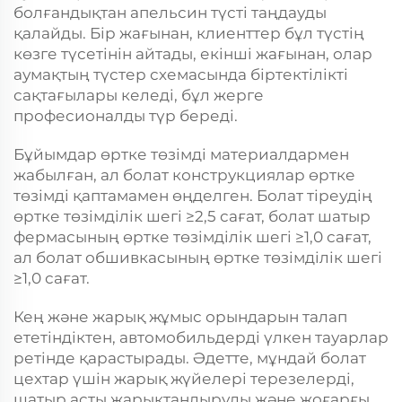
болғандықтан апельсин түсті таңдауды
қалайды. Бір жағынан, клиенттер бұл түстің
көзге түсетінін айтады, екінші жағынан, олар
аумақтың түстер схемасында біртектілікті
сақтағылары келеді, бұл жерге
професионалды түр береді.
Бұйымдар өртке төзімді материалдармен
жабылған, ал болат конструкциялар өртке
төзімді қаптамамен өңделген. Болат тіреудің
өртке төзімділік шегі ≥2,5 сағат, болат шатыр
фермасының өртке төзімділік шегі ≥1,0 сағат,
ал болат обшивкасының өртке төзімділік шегі
≥1,0 сағат.
Кең және жарық жұмыс орындарын талап
ететіндіктен, автомобильдерді үлкен тауарлар
ретінде қарастырады. Әдетте, мұндай болат
цехтар үшін жарық жүйелері терезелерді,
шатыр асты жарықтандыруды және жоғарғы