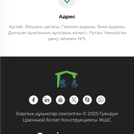
Адрес
Қытай, Фошань қаласы, Гаомин ауданы, Янхэ ауданы,
Дуичуан ауылының ауылдық кеңесі, Лутан, Чаньяоган
даму аймағы №5.
Барлық құқықтар сақталған © 2025 Гуандун
Цзюньюй Болат Конструкциясы ЖШС