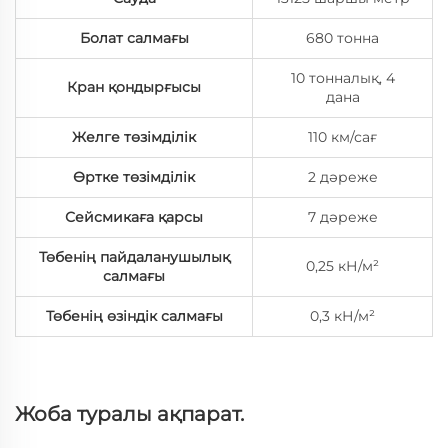
Болат салмағы
680 тонна
10 тонналық, 4
Кран қондырғысы
дана
Желге төзімділік
110 км/сағ
Өртке төзімділік
2 дәреже
Сейсмикаға қарсы
7 дәреже
Төбенің пайдаланушылық
0,25 кН/м²
салмағы
Төбенің өзіндік салмағы
0,3 кН/м²
Жоба туралы ақпарат.