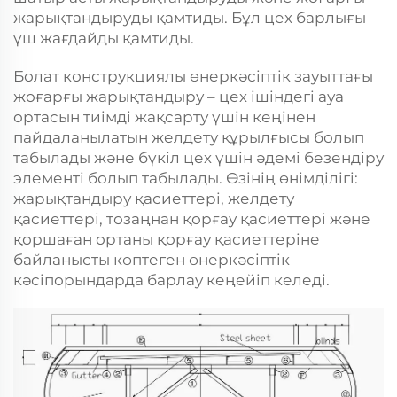
жарықтандыруды қамтиды. Бұл цех барлығы
үш жағдайды қамтиды.
Болат конструкциялы өнеркәсіптік зауыттағы
жоғарғы жарықтандыру – цех ішіндегі ауа
ортасын тиімді жақсарту үшін кеңінен
пайдаланылатын желдету құрылғысы болып
табылады және бүкіл цех үшін әдемі безендіру
элементі болып табылады. Өзінің өнімділігі:
жарықтандыру қасиеттері, желдету
қасиеттері, тозаңнан қорғау қасиеттері және
қоршаған ортаны қорғау қасиеттеріне
байланысты көптеген өнеркәсіптік
кәсіпорындарда барлау кеңейіп келеді.