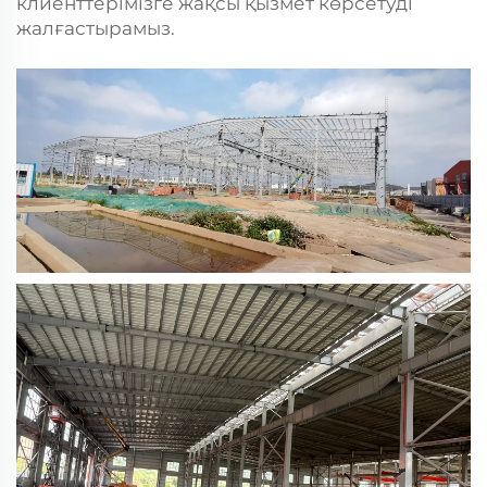
клиенттерімізге жақсы қызмет көрсетуді
жалғастырамыз.