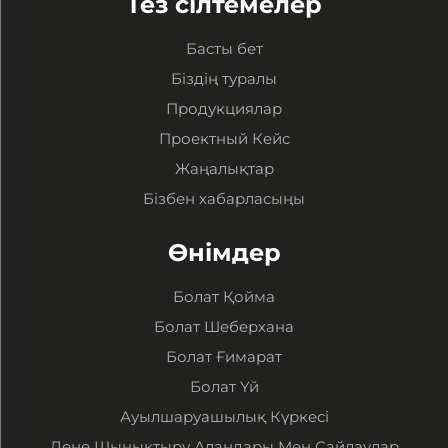
Тез сілтемелер
Басты бет
Біздің туралы
Продукциялар
Проектный Кейс
Жаңалықтар
Бізбен хабарласыңы
Өнімдер
Болат Қойма
Болат Шеберхана
Болат Ғимарат
Болат Үй
Ауылшаруашылық Күркесі
Дене Шынықтыру Алаңдары Мен Сайлаулар