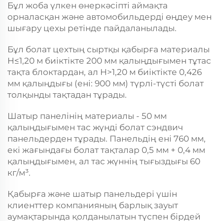
Бұл жоба үлкен өнеркәсіпті аймақта
орналасқан және автомобильдерді өңдеу мен
шығару цехы ретінде пайдаланылады.
Бұл болат цехтың сыртқы қабырға материалы
H≤1,20 м биіктікте 200 мм қалыңдығымен тұтас
тақта блоктардан, ал H>1,20 м биіктікте 0,426
мм қалыңдығы (ені: 900 мм) түрлі-түсті болат
толқынды тақтадан тұрады.
Шатыр панелінің материалы - 50 мм
қалыңдығымен тас жүнді болат сэндвич
панельдерден тұрады. Панельдің ені 760 мм,
екі жағындағы болат тақталар 0,5 мм + 0,4 мм
қалыңдығымен, ал тас жүннің тығыздығы 60
кг/м³.
Қабырға және шатыр панельдері үшін
клиенттер компанияның барлық зауыт
аумақтарында қолданылатын түспен бірдей