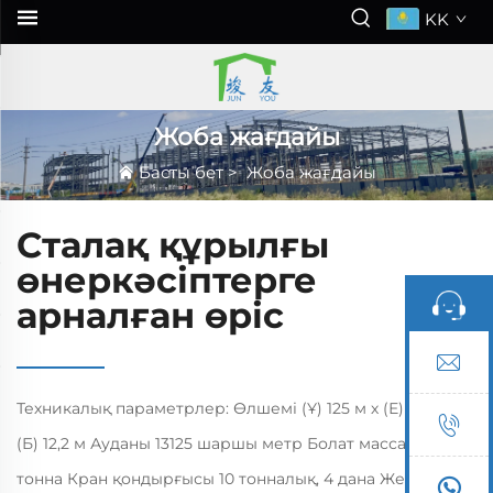
KK
Жоба жағдайы
Басты бет
>
Жоба жағдайы
Сталақ құрылғы
өнеркәсіптерге
арналған өріс
Техникалық параметрлер: Өлшемі (Ұ) 125 м х (Е) 105 м х
(Б) 12,2 м Ауданы 13125 шаршы метр Болат массасы 680
тонна Кран қондырғысы 10 тонналық, 4 дана Желге