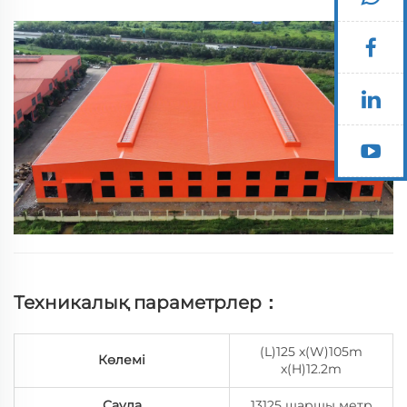
тұрақтылығы 110 км/сағ Қызуға тұрақтылығы 2 дәреже
Жер сілкінісіне тұрақтылығы 7 дәреже Шатырдың
пайдалы жүгі 0,25 кН/м²...
Техникалық параметрлер：
(L)125 x(W)105m
Көлемі
x(H)12.2m
Сауда
13125 шаршы метр