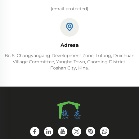
[email protected]
Adresa
Br. 5, Changyaogang Development Zone, Lutang, Duichuan
Village Committee, Yanghe Town, Gaoming District,
Foshan City, Kina.