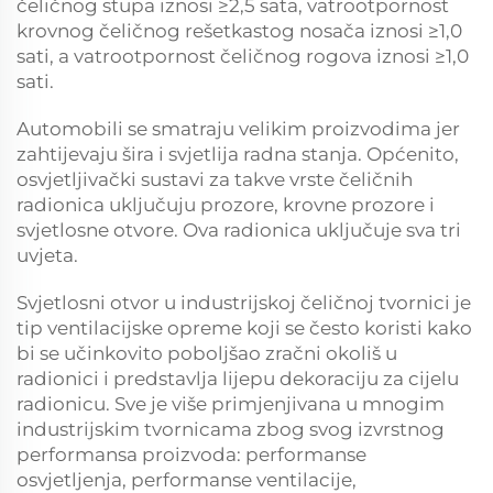
čeličnog stupa iznosi ≥2,5 sata, vatrootpornost
krovnog čeličnog rešetkastog nosača iznosi ≥1,0
sati, a vatrootpornost čeličnog rogova iznosi ≥1,0
sati.
Automobili se smatraju velikim proizvodima jer
zahtijevaju šira i svjetlija radna stanja. Općenito,
osvjetljivački sustavi za takve vrste čeličnih
radionica uključuju prozore, krovne prozore i
svjetlosne otvore. Ova radionica uključuje sva tri
uvjeta.
Svjetlosni otvor u industrijskoj čeličnoj tvornici je
tip ventilacijske opreme koji se često koristi kako
bi se učinkovito poboljšao zračni okoliš u
radionici i predstavlja lijepu dekoraciju za cijelu
radionicu. Sve je više primjenjivana u mnogim
industrijskim tvornicama zbog svog izvrstnog
performansa proizvoda: performanse
osvjetljenja, performanse ventilacije,