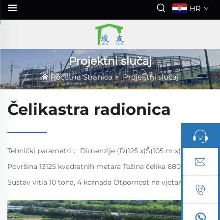
HR
Projektni slučaj
Početna Stranica
>
Projektni slučaj
Čelikastra radionica
Tehnički parametri： Dimenzije (D)125 x(Š)105 m x(V)12,2 m
Površina 13125 kvadratnih metara Težina čelika 680 tona
Sustav vitla 10 tona, 4 komada Otpornost na vjetar 110 km/h
Vatrostalnost 2. razreda Protu seizmički stupanj 7 Težina
krova 0,25 kN/m² ...