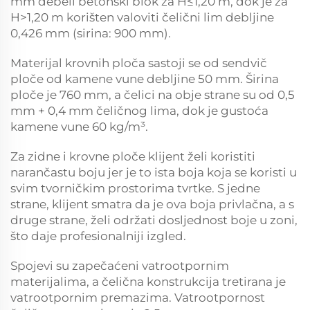
mm debeli betonski blok za H≤1,20 m, dok je za
H>1,20 m korišten valoviti čelični lim debljine
0,426 mm (sirina: 900 mm).
Materijal krovnih ploča sastoji se od sendvič
ploče od kamene vune debljine 50 mm. Širina
ploče je 760 mm, a čelici na obje strane su od 0,5
mm + 0,4 mm čeličnog lima, dok je gustoća
kamene vune 60 kg/m³.
Za zidne i krovne ploče klijent želi koristiti
narančastu boju jer je to ista boja koja se koristi u
svim tvorničkim prostorima tvrtke. S jedne
strane, klijent smatra da je ova boja privlačna, a s
druge strane, želi održati dosljednost boje u zoni,
što daje profesionalniji izgled.
Spojevi su zapečaćeni vatrootpornim
materijalima, a čelična konstrukcija tretirana je
vatrootpornim premazima. Vatrootpornost