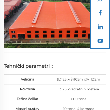
Tehnički parametri：
Veličina
(L)125 x(Š)105m x(V)12,2m
Površina
13125 kvadratnih metara
Težina čelika
680 tona
Mostni sustav
10 tona, 4 komada