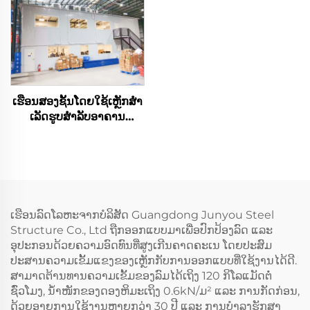
ເຮືອນສອງຊັ້ນໂດຍໃຊ້ເຫຼັກສໍາ
ເລັດຮູບສໍາລັບອາຄານ
ຫ້ອງການ
ເຮືອນລົດໂລຫະຈາກບໍລິສັດ Guangdong Junyou Steel
Structure Co., Ltd ຖືກອອກແບບມາເພື່ອປົກປ້ອງລົດ ແລະ
ອຸປະກອນດ້ວຍຄວາມອົດທົນທີ່ສູງເກີນຄາດຄະເນ ໂດຍປະສົມ
ປະສານຄວາມເຂັ້ມແຂງຂອງເຫຼັກກັບການອອກແບບທີ່ໃຊ້ງານໄດ້ດີ.
ສາມາດຕ້ານທານຄວາມເຂັ້ມຂອງລົມໄດ້ເຖິງ 120 ກິໂລແມັດຕໍ່
ຊົ່ວໂມງ, ນ້ຳໜັກຂອງດອງຫິມະເຖິງ 0.6kN/ມ² ແລະ ການກັດກ່ອນ,
ດ້ວຍອາຍຸການໃຊ້ງານຫຼາຍກວ່າ 30 ປີ ແລະ ການບຳລຸງຮັກສາ