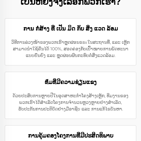
ເປັນຫຍັງຈຶ່ງເລືອກພວກເຮົາ?
ການ ກໍ່ສ້າງ ທີ່ ເປັນ ມິດ ກັບ ສິ່ງ ແວດ ລ້ອມ
ວິທີການລ່ວງໜ້າຂອງພວກເຮົາຫຼຸດຜ່ອນຂยะໃນສະຖານທີ່, ແລະ ເຫຼັກ
ສາມາດນໍາໃຊ້ຄືນໄດ້ 100%, ສອດຄ່ອງກັບເປົ້າໝາຍການພັດທະນາ
ແບບຍືນຍົງ ແລະ ຫຼຸດຜ່ອນຜົນກະທົບຕໍ່ສິ່ງແວດລ້ອມ.
ທีມທີ່ມີຄວາມຊ່ຽນແຂງ
ດ້ວຍປະສົບການຫຼາຍປີໃນອຸດສາຫະກໍາໂຄງສ້າງເຫຼັກ, ທີມງານຂອງ
ພວກເຮົາໄດ້ສໍາເລັດໂຄງການຈໍານວນຫຼວງຫຼາຍຢ່າງສໍາເລັດ,
ຮັບປະກັນການປະຕິບັດຢ່າງມືອາຊີບ ແລະ ການແກ້ໄຂບັນຫາ.
ການຄຸ້ມຄອງໂຄງການທີ່ມີປະສິດທິພາບ