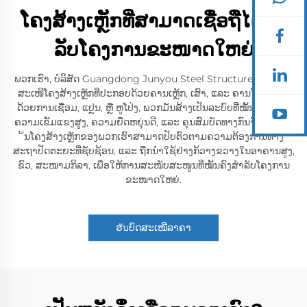
ໂຄງສ້າງເຫຼັກທີ່ສາມາດເຊື່ອຖືໄດ້ສໍາ
ລັບໂຄງການຂະໜາດໃຫຍ່
ພວກເຮົາ, ບໍລິສັດ Guangdong Junyou Steel Structure Co., Ltd,
ສະເໜີໂຄງສ້າງເຫຼັກທີ່ປະກອບດ້ວຍຄານເຫຼັກ, ເສົາ, ແລະ ຄານໂຄ່ງ. ສານ
ດ້ວຍການເຊື່ອມ, ແປຼນ, ຫຼື ຫູໂປ່ງ, ພວກມັນສ້າງເປັນລະບົບທີ່ໝັ້ນຄົງ. ດ້ວຍ
ຄວາມເຂັ້ມແຂງສູງ, ຄວາມຍືດຫຍຸ່ນດີ, ແລະ ຄຸນສົມບັດທາງກົນຈັກທີ່ດີເລີດ,
້ນໂຄງສ້າງເຫຼັກຂອງພວກເຮົາສາມາດປັບຕົວຕາມຄວາມຕ້ອງການທາງ
ສະຖາປັດຕະຍະທີ່ຊັບຊ້ອນ, ແລະ ຖືກນໍາໃຊ້ຢ່າງກ້ວາງຂວາງໃນອາຄານສູງ,
ຂົວ, ສະໜາມກິລາ, ເພື່ອໃຫ້ການສະໜັບສະໜູນທີ່ໝັ້ນຄົງສໍາລັບໂຄງການ
ຂະໜາດໃຫຍ່.
ຮับບົດສະເໜີລາຄາ