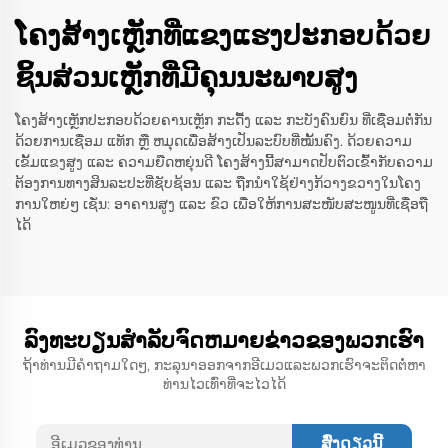
ໂຄງສ້າງເຫຼັກທີ່ແຂງແຮງປະກອບດ້ວຍ
ຊິ້ນສ່ວນເຫຼັກທີ່ມີຄຸນນະພາບສູງ
ໂຄງສ້າງເຫຼັກປະກອບດ້ວຍຄານເຫຼັກ ກະດື້ງ ແລະ ກະບັງຄົນຍົນ ທີ່ເຊື່ອມຕໍ່ກັນ
ດ້ວຍການເຊື່ອມ ແທັກ ຫຼື ຫມຸດເພື່ອສ້າງເປັນລະບົບທີ່ໝັ້ນຄົງ. ດ້ວຍຄວາມ
ເຂັ້ມແຂງສູງ ແລະ ຄວາມຍືດຫຍຸ່ນດີ ໂຄງສ້າງນີ້ສາມາດປັບຕົວເຂົ້າກັບຄວາມ
ຕ້ອງການທາງສິນລະປະທີ່ຊັບຊ້ອນ ແລະ ຖືກນຳໃຊ້ຢ່າງກ້ວາງຂວາງໃນໂຄງ
ການໃຫຍ່ໆ ເຊັ່ນ: ອາຄານສູງ ແລະ ຂົວ ເພື່ອໃຫ້ການສະໜັບສະໜູນທີ່ເຊື່ອຖື
ໄດ້
ລົງທະບຽນສໍາລັບຈົດຫມາຍຂ່າວຂອງພວກເຮົາ
ຖ້າທ່ານມີຄໍາຖາມໃດໆ, ກະລຸນາອອກຈາກອີເມວແລະພວກເຮົາຈະຕິດຕໍ່ຫາ
ທ່ານໄວເທົ່າທີ່ຈະໄວໄດ້
ສົ່ງດຽວນີ້