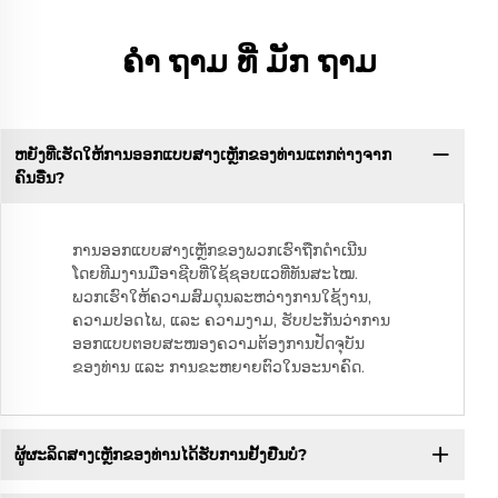
ຄໍາ ຖາມ ທີ່ ມັກ ຖາມ
ຫຍັງທີ່ເຮັດໃຫ້ການອອກແບບສາງເຫຼັກຂອງທ່ານແຕກຕ່າງຈາກ
ຄົນອື່ນ?
ການອອກແບບສາງເຫຼັກຂອງພວກເຮົາຖືກດຳເນີນ
ໂດຍທີມງານມືອາຊີບທີ່ໃຊ້ຊອບແວທີ່ທັນສະໄໝ.
ພວກເຮົາໃຫ້ຄວາມສົມດຸນລະຫວ່າງການໃຊ້ງານ,
ຄວາມປອດໄພ, ແລະ ຄວາມງາມ, ຮັບປະກັນວ່າການ
ອອກແບບຕອບສະໜອງຄວາມຕ້ອງການປັດຈຸບັນ
ຂອງທ່ານ ແລະ ການຂະຫຍາຍຕົວໃນອະນາຄົດ.
ຜູ້ຜະລິດສາງເຫຼັກຂອງທ່ານໄດ້ຮັບການຢັ້ງຢືນບໍ?