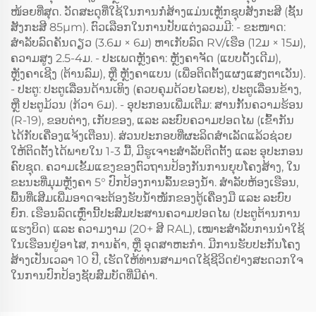
ໜ້ອຍທີ່ສຸດ. ວັດສະດຸທີ່ໃຊ້ໃນການກໍ່ສ້າງແມ່ນເຫຼັກຊຸບສັງກະສີ (ຊັ້ນ
ສັງກະສີ 85μm). ຕົວເລືອກໃນການປັບແຕ່ງລວມມີ: - ຂະໜາດ:
ສຳລັບລົດຄັນດຽວ (3.6ມ × 6ມ) ຫາເກັບລົດ RV/ເຮືອ (12ມ × 15ມ),
ຄວາມສູງ 2.5-4ມ. - ປະເພດຫຼັງຄາ: ຫຼັງຄາຈັດ (ແບບດັ້ງເດີມ),
ຫຼັງຄາເຊີງ (ຕ້ານລົມ), ຫຼື ຫຼັງຄາແບນ (ເພື່ອຕິດຕັ້ງແຜງແສງຕາເວັນ).
- ປະຕູ: ປະຕູເລື່ອນດ້ານເທິງ (ຄວບຄຸມດ້ວຍໄລຍະ), ປະຕູເລື່ອນຂ້າງ,
ຫຼື ປະຕູມ້ວນ (ກ້ວາ 6ມ). - ອຸປະກອນເພີ່ມເຕີມ: ສານກັ້ນຄວາມຮ້ອນ
(R-19), ຂອບຕ່າງ, ເກັບຂອງ, ແລະ ລະບົບຄວາມປອດໄພ (ເຂົ້າກັນ
ໄດ້ກັບເຄື່ອງແຈ້ງເຕືອນ). ສ່ວນປະກອບທີ່ຜະລິດສຳເລັດແລ້ວຊ່ວຍ
ໃຫ້ຕິດຕັ້ງໄດ້ພາຍໃນ 1-3 ມື້, ມີຮູເຈາະສຳລັບຕິດຕັ້ງ ແລະ ອຸປະກອນ
ຄົບຊຸດ. ຄວາມເຂັ້ມແຂງຂອງຕົວຖານປ້ອງກັນການຍຸບໂຄງສ້າງ, ໃນ
ຂະນະທີ່ມຸມຫຼັງຄາ 5° ປົກປ້ອງການລົ້ນຂອງນ້ຳ. ສຳລັບຫ້ອງເຮືອນ,
ພື້ນທີ່ເສີມເພີ່ມອາດຈະຕ້ອງຮັບນ້ຳໜັກຂອງຕູ້ເຄື່ອງມື ແລະ ລະບົບ
ຍົກ. ເຮືອນລົດເຫຼົ່ານີ້ປະສົມປະສານຄວາມປອດໄພ (ປະຕູຕ້ານການ
ແຮງບິດ) ແລະ ຄວາມງາມ (20+ ສີ RAL), ເໝາະສຳລັບການນຳໃຊ້
ໃນເຮືອນຢູ່ອາໄສ, ການຄ້າ, ຫຼື ອຸດສາຫະກຳ. ມີການຮັບປະກັນໂຄງ
ສ້າງເປັນເວລາ 10 ປີ, ເຮັດໃຫ້ທ່ານສາມາດໃຊ້ຊີວິດຢ່າງສະດວກໃຈ
ໃນການປົກປ້ອງຊັບສົມບັດທີ່ມີຄ່າ.