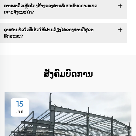
ການຜະລິດເຫຼັກໂຄງສ້າງຂອງທ່ານຮັບປະກັນຄວາມແທດ
ເຈາະຈົງແນວໃດ?
ຄຸນສະມບັດໃດທີ່ເຮັດໃຫ້ຟາມລ້ຽງໄກ່ຂອງທ່ານມີສຸຂະ
ລັກສະນະ?
ສັງຄົມບົດການ
15
Jul