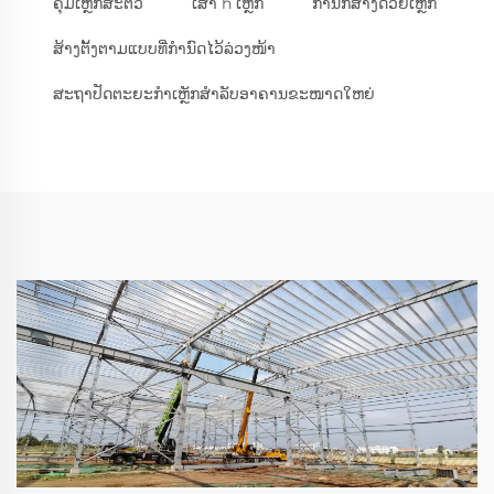
ຄຸມເຫຼັກສະຕິວ
ເສົາ h ເຫຼັກ
ການກໍ່ສ້າງດ້ວຍເຫຼັກ
ສ້າງຕັ້ງຕາມແບບທີ່ກຳນົດໄວ້ລ່ວງໜ້າ
ສະຖາປັດຕະຍະກຳເຫຼັກສຳລັບອາຄານຂະໜາດໃຫຍ່