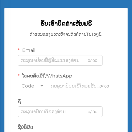
ຮັບເອົາບົດຄຳເຫັນຟຣີ
ຕัวແທນຂອງພວກເຮົາຈະຕິດຕໍ່ທ່ານໃນໄວໆນີ້.
Email
0/100
ໂທລະສັບມືຖື/WhatsApp
Code
0/100
ຊື່
0/100
ຊື່ບໍລິສັດ