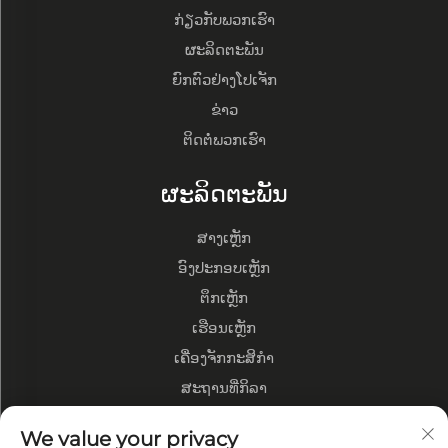
ກ່ຽວກັບພວກເຮົາ
ຜະລິດຕະພັນ
ຍົກຕົວຢ່າງໂປເຈັກ
ຂ່າວ
ຕິດຕໍ່ພວກເຮົາ
ຜະລິດຕະພັນ
ສາງເຫຼັກ
ອົງປະກອບເຫຼັກ
ຕຶກເຫຼັກ
ເຮືອນເຫຼັກ
ເຄື່ອງຈັກກະສິກຳ
ສະຖານທີ່ກິລາ
We value your privacy
ກ່ຽວກັບບໍລິສັດ