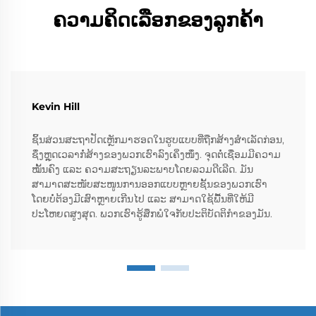
ຄວາມຄິດເລືອກຂອງລູກຄ້າ
Kevin Hill
ຊິ້ນສ່ວນສະຖາປັດເຫຼັກມາຮອດໃນຮູບແບບທີ່ຖືກສ້າງສໍາເລັດກ່ອນ,
ຊຶ່ງຫຼຸດເວລາກໍ່ສ້າງຂອງພວກເຮົາລົງເຄິ່ງໜຶ່ງ. ຈຸດຕໍ່ເຊື່ອມມີຄວາມ
ໝັ້ນຄົງ ແລະ ຄວາມສະຖຽນລະພາບໂດຍລວມດີເລີດ. ມັນ
ສາມາດສະໜັບສະໜູນການອອກແບບຫຼາຍຊັ້ນຂອງພວກເຮົາ
ໂດຍບໍ່ຕ້ອງມີເສົາຫຼາຍເກີນໄປ ແລະ ສາມາດໃຊ້ພື້ນທີ່ໃຫ້ມີ
ປະໂຫຍດສູງສຸດ. ພວກເຮົາຮູ້ສຶກພໍໃຈກັບປະຕິບັດຕິກໍາຂອງມັນ.