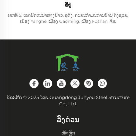
ທີ່ຢູ່
ເລກທີ່ 5, ເຂດພັດທະນາສາງຢ້າວ, ລູຕັງ, ຄະນະກຳມະການບ້ານ ດິ່ງຊວນ,
ເມືອງ Yanghe, ເມືອງ Gaoming, ເມືອງ Foshan, ຈີນ.
ລິຂະສິດ © 2025 ໂດຍ Guangdong Junyou Steel Structure
Co., Ltd.
ລິ້ງດ່ວນ
ໜ້າຫຼັກ