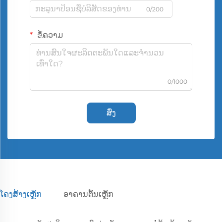
0/200
ຂໍ້ຄວາມ
0/1000
ສົ່ງ
ໂຄງສ້າງເຫຼັກ
ອາຄານຕົ້ນເຫຼັກ