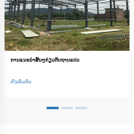
ການແນະນຳສັ້ນໆກ່ຽວກັບຖານແປວ
ເບິ່ງເພີ່ມເຕີມ