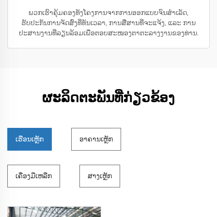
ພວກເຮົາຄຸ້ມຄອງທັງໂຄງການຈາກການອອກແບບຈົນສໍາເລັດ,
ຮັບປະກັນການຈັດສົ່ງທີ່ທັນເວລາ, ການສື່ສານທີ່ຈະແຈ້ງ, ແລະ ການ
ປະສານງານທີ່ລຽນລ້ອມເພື່ອຕອບສະໜອງຕາຕະລາງງານຂອງທ່ານ.
ຜະລິດຕະພັນທີ່ກ່ຽວຂ້ອງ
ເຮືອນເຫຼັກ
ອາຄານເຫຼັກ
ເຄື່ອງມືເຫລືກ
ສາງເຫຼັກ