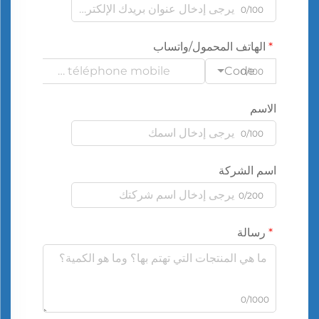
0/100
الهاتف المحمول/واتساب
Code
0/100
الاسم
0/100
اسم الشركة
0/200
رسالة
0/1000