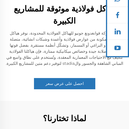
هياكل فولاذية موثوقة للمشاريع
الكبيرة
نحن شركة قوانغدونغ جونيو للهياكل الفولاذية المحدودة، نوفر هياكل
فولاذية مكونة من عوارض فولاذية وأعمدة وشبكات انشائية، متصلة
باللحام أو البراغي أو المسمار، وتشكّل أنظمة مستقرة. بفضل قوتها
العالية وصلابة جيدة وخصائص ميكانيكية ممتازة، فإن هياكلنا الفولاذية
تتكيف مع الاحتياجات المعمارية المعقدة، وتُستخدم على نطاق واسع في
المباني الشاهقة والجسور والstadia لتوفير دعم متين للمشاريع الكبيرة.
احصل على عرض سعر
لماذا تختارنا؟