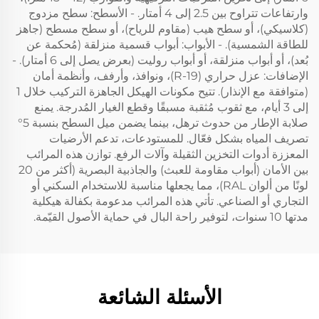
وارتفاعات تتراوح بين 2.5 إلى 4 أمتار. - الأسطح: سطح مزدوج
(كلاسيكي)، أو سطح هيب (مقاوم للرياح)، أو سطح مسطح (جاهز
للطاقة الشمسية). - الأبواب: أبواب قسمية منزلقة (مُحكمة عن
بُعد)، أو أبواب منزلقة، أو أبواب روليت (بعرض يصل إلى 6 أمتار). -
الإضافات: عزل حراري (R-19)، ونوافذ، وأرفف، وأنظمة أمان
(متوافقة مع الإنذار). تتيح مكونات الهيكل الجاهزة التركيب خلال 1
إلى 3 أيام، مع ثقوب مُثقبة مسبقًا وقطع الغيار المُدرجة. يمنع
صلابة الإطار من حدوث ترهل، بينما يضمن ميل السطح بنسبة 5°
تصريف المياه بشكل فعّال. للمستودعات، تدعم الأرضيات
المعززة أدوات التخزين الثقيلة وآلات الرفع. توازن هذه المرائب
بين الأمان (أبواب مقاومة للعبث) والجاذبية البصرية (أكثر من 20
لونًا من ألوان RAL)، مما يجعلها مناسبة للاستخدام السكني أو
التجاري أو الصناعي. تأتي هذه المرائب مدعومة بكفالة هيكلية
مدتها 10 سنوات، لتوفير راحة البال في حماية الأصول القيّمة.
الأسئلة الشائعة