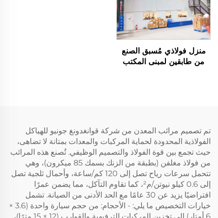
منزل فولاذي مُسبق الصنع
من طابقين لمبنى المكتب
تم تصميم مرائب المعدن من شركة قوانغدونغ جونيو للهياكل
الفولاذية المحدودة لحماية المركبات والمعدات بمتانة لا تضاهى،
حيث تجمع بين قوة الفولاذ والتصميم الوظيفي. تُصنع هذه المرائب
من فولاذ مغلفن (بطبقة من الزنك بسمك 85 ميكرون)، وهي
تتحمل سرعات رياح تصل إلى 120 كم/ساعة، وأحمال ثلجية تصل
إلى 0.6 كيلو نيوتن/م²، كما تقاوم التآكل، مما يضمن عمرًا
افتراضيًا يزيد عن 30 عامًا مع الحد الأدنى من الصيانة. تشمل
خيارات التخصيص ما يلي: - الأحجام: من حجم سيارة واحدة (3.6 ×
6 أمتار) إلى تخزين المركبات الترفيهية والقوارب (12 × 15 مترًا)،