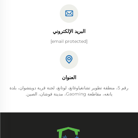
البريد الإلكتروني
[email protected]
العنوان
رقم 5، منطقة تطوير تشانغياوغانغ، لوتانغ، لجنة قرية دويتشوان، بلدة
يانغه، مقاطعة Gaoming، مدينة فوشان، الصين.