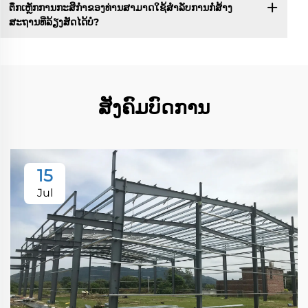
ຕຶກເຫຼັກການກະສິກຳຂອງທ່ານສາມາດໃຊ້ສຳລັບການກໍ່ສ້າງ
ສະຖານທີ່ລ້ຽງສັດໄດ້ບໍ?
ສັງຄົມບົດການ
15
Jul