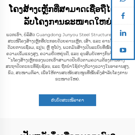
ໂຄງສ້າງເຫຼັກທີ່ສາມາດເຊື່ອຖືໄດ້ສໍາ
ລັບໂຄງການຂະໜາດໃຫຍ່
ພວກເຮົາ, ບໍລິສັດ Guangdong Junyou Steel Structure Co., Ltd,
ສະເໜີໂຄງສ້າງເຫຼັກທີ່ປະກອບດ້ວຍຄານເຫຼັກ, ເສົາ, ແລະ ຄານໂຄ່ງ. ສານ
ດ້ວຍການເຊື່ອມ, ແປຼນ, ຫຼື ຫູໂປ່ງ, ພວກມັນສ້າງເປັນລະບົບທີ່ໝັ້ນຄົງ. ດ້ວຍ
ຄວາມເຂັ້ມແຂງສູງ, ຄວາມຍືດຫຍຸ່ນດີ, ແລະ ຄຸນສົມບັດທາງກົນຈັກທີ່ດີເລີດ,
້ນໂຄງສ້າງເຫຼັກຂອງພວກເຮົາສາມາດປັບຕົວຕາມຄວາມຕ້ອງການທາງ
ສະຖາປັດຕະຍະທີ່ຊັບຊ້ອນ, ແລະ ຖືກນໍາໃຊ້ຢ່າງກ້ວາງຂວາງໃນອາຄານສູງ,
ຂົວ, ສະໜາມກິລາ, ເພື່ອໃຫ້ການສະໜັບສະໜູນທີ່ໝັ້ນຄົງສໍາລັບໂຄງການ
ຂະໜາດໃຫຍ່.
ຮับບົດສະເໜີລາຄາ