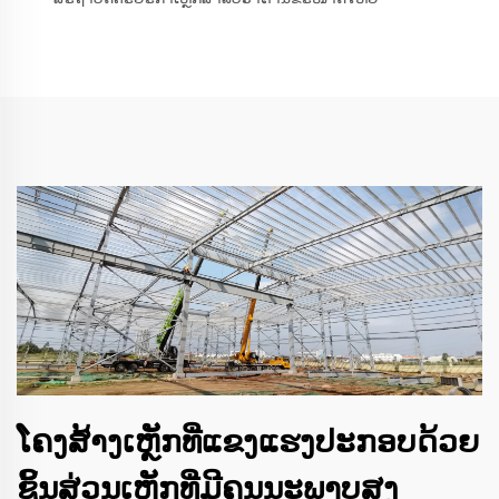
ໂຄງສ້າງເຫຼັກທີ່ແຂງແຮງປະກອບດ້ວຍ
ຊິ້ນສ່ວນເຫຼັກທີ່ມີຄຸນນະພາບສູງ