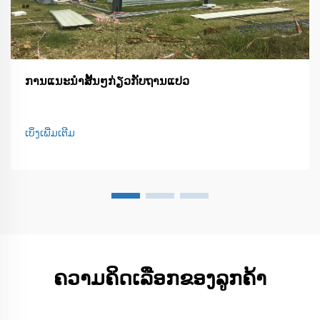
ການແນະນຳສັ້ນໆກ່ຽວກັບຖານແປວ
ເບິ່ງເພີ່ມເຕີມ
ຄວາມຄິດເລືອກຂອງລູກຄ້າ