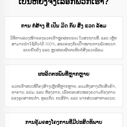
ເປັນຫຍັງຈຶ່ງເລືອກພວກເຮົາ?
ການ ກໍ່ສ້າງ ທີ່ ເປັນ ມິດ ກັບ ສິ່ງ ແວດ ລ້ອມ
ວິທີການລ່ວງໜ້າຂອງພວກເຮົາຫຼຸດຜ່ອນຂยะໃນສະຖານທີ່, ແລະ ເຫຼັກ
ສາມາດນໍາໃຊ້ຄືນໄດ້ 100%, ສອດຄ່ອງກັບເປົ້າໝາຍການພັດທະນາ
ແບບຍືນຍົງ ແລະ ຫຼຸດຜ່ອນຜົນກະທົບຕໍ່ສິ່ງແວດລ້ອມ.
ຜະລິດຕະພັນທີ່ຫຼາກຫຼາຍ
ພວກເຮົາສະເໜີໂຄງສ້າງເຫຼັກທີ່ຫຼາກຫຼາຍ, ລວມທັງສາງເກັບສິນຄ້າ,
ອາຄານ, ແຟມ, ແລະ ຫ້ອງການ, ເພື່ອຕອບສະໜອງຄວາມຕ້ອງການ
ຂອງອຸດສາຫະກໍາ, ທຸລະກິດ, ກະສິກໍາ, ແລະ ພາກສ່ວນສາທາລະນະ.
ການຄຸ້ມຄອງໂຄງການທີ່ມີປະສິດທິພາບ