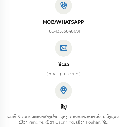
MOB/WHATSAPP
+86-13535848691
ອີເມວ
[email protected]
ທີ່ຢູ່
ເລກທີ່ 5, ເຂດພັດທະນາສາງຢ້າວ, ລູຕັງ, ຄະນະກຳມະການບ້ານ ດິ່ງຊວນ,
ເມືອງ Yanghe, ເມືອງ Gaoming, ເມືອງ Foshan, ຈີນ.