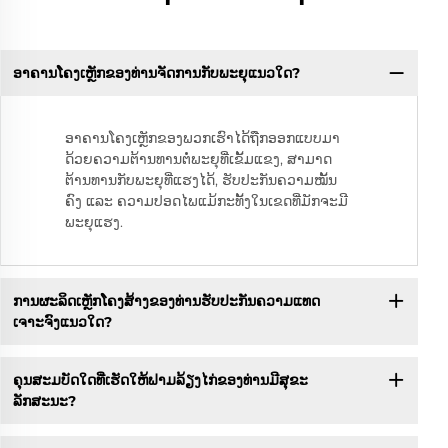
ອາຄານໂຄງເຫຼັກຂອງທ່ານຈັດການກັບພະຍຸແນວໃດ?
ອາຄານໂຄງເຫຼັກຂອງພວກເຮົາໄດ້ຖືກອອກແບບມາ
ດ້ວຍຄວາມຕ້ານທານຕໍ່ພະຍຸທີ່ເຂັ້ມແຂງ, ສາມາດ
ຕ້ານທານກັບພະຍຸທີ່ແຮງໄດ້, ຮັບປະກັນຄວາມໝັ້ນ
ຄົງ ແລະ ຄວາມປອດໄພແມ້ກະທັ້ງໃນເຂດທີ່ມັກຈະມີ
ພະຍຸແຮງ.
ການຜະລິດເຫຼັກໂຄງສ້າງຂອງທ່ານຮັບປະກັນຄວາມແທດ
ເຈາະຈົງແນວໃດ?
ຄຸນສະມບັດໃດທີ່ເຮັດໃຫ້ຟາມລ້ຽງໄກ່ຂອງທ່ານມີສຸຂະ
ລັກສະນະ?