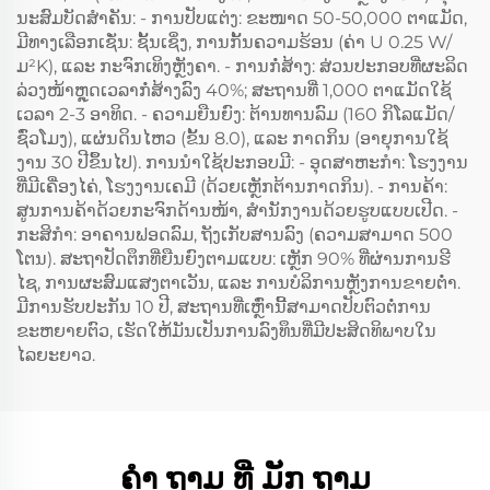
ນະສົມບັດສໍາຄັນ: - ການປັບແຕ່ງ: ຂະໜາດ 50-50,000 ຕາແມັດ,
ມີທາງເລືອກເຊັ່ນ: ຊັ້ນເຊິ່ງ, ການກັ້ນຄວາມຮ້ອນ (ຄ່າ U 0.25 W/
ມ²K), ແລະ ກະຈົກເທິງຫຼັງຄາ. - ການກໍ່ສ້າງ: ສ່ວນປະກອບທີ່ຜະລິດ
ລ່ວງໜ້າຫຼຸດເວລາກໍ່ສ້າງລົງ 40%; ສະຖານທີ່ 1,000 ຕາແມັດໃຊ້
ເວລາ 2-3 ອາທິດ. - ຄວາມຍືນຍົງ: ຕ້ານທານລົມ (160 ກິໂລແມັດ/
ຊົ່ວໂມງ), ແຜ່ນດິນໄຫວ (ຂັ້ນ 8.0), ແລະ ກາດກິນ (ອາຍຸການໃຊ້
ງານ 30 ປີຂຶ້ນໄປ). ການນໍາໃຊ້ປະກອບມີ: - ອຸດສາຫະກໍາ: ໂຮງງານ
ທີ່ມີເຄື່ອງໄຄ່, ໂຮງງານເຄມີ (ດ້ວຍເຫຼັກຕ້ານກາດກິນ). - ການຄ້າ:
ສູນການຄ້າດ້ວຍກະຈົກດ້ານໜ້າ, ສໍານັກງານດ້ວຍຮູບແບບເປີດ. -
ກະສິກໍາ: ອາຄານຟອດລົມ, ຖັງເກັບສານລົງ (ຄວາມສາມາດ 500
ໂຕນ). ສະຖາປັດຕຶກທີ່ຍືນຍົງຕາມແບບ: ເຫຼັກ 90% ທີ່ຜ່ານການຮີ
ໄຊ, ການຜະສົມແສງຕາເວັນ, ແລະ ການບໍລິການຫຼັງການຂາຍຕ່ຳ.
ມີການຮັບປະກັນ 10 ປີ, ສະຖານທີ່ເຫຼົ່ານີ້ສາມາດປັບຕົວຕໍ່ການ
ຂະຫຍາຍຕົວ, ເຮັດໃຫ້ມັນເປັນການລົງທຶນທີ່ມີປະສິດທິພາບໃນ
ໄລຍະຍາວ.
ຄໍາ ຖາມ ທີ່ ມັກ ຖາມ