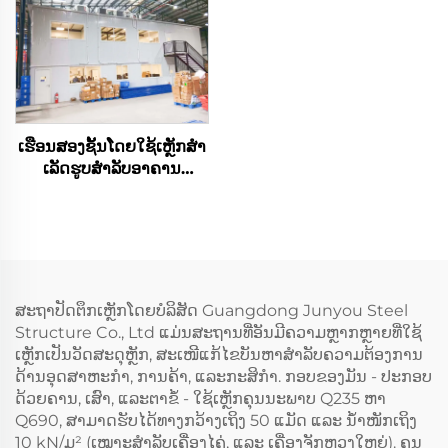
ເຮືອນສອງຊັ້ນໂດຍໃຊ້ເຫຼັກສໍາ
ເລັດຮູບສໍາລັບອາຄານ
ຫ້ອງການ
ສະຖາປັດຕຶກເຫຼັກໂດຍບໍລິສັດ Guangdong Junyou Steel
Structure Co., Ltd ແມ່ນສະຖານທີ່ອັນມີຄວາມຫຼາກຫຼາຍທີ່ໃຊ້
ເຫຼັກເປັນວັດສະດຸຫຼັກ, ສະເໜີແກ້ໄຂບັນຫາສໍາລັບຄວາມຕ້ອງການ
ດ້ານອຸດສາຫະກໍາ, ການຄ້າ, ແລະກະສິກໍາ. ກອບຂອງມັນ - ປະກອບ
ດ້ວຍຄານ, ເສົາ, ແລະຕາຂໍ້ - ໃຊ້ເຫຼັກຄຸນນະພາບ Q235 ຫາ
Q690, ສາມາດຮັບໄດ້ທາງກວ້າງເຖິງ 50 ແມັດ ແລະ ນ້ຳໜັກເຖິງ
10 kN/ມ² (ເໝາະສຳລັບເຄື່ອງໄຄ່, ແລະ ເຄື່ອງຈັກຫຼວງໃຫຍ່). ຄຸນ