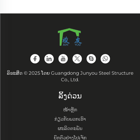
ລິຂະສິດ © 2025 ໂດຍ Guangdong Junyou Steel Structure
Co., Ltd.
ລິ້ງດ່ວນ
ໜ້າຫຼັກ
ກ່ຽວກັບພວກເຮົາ
ຜະລິດຕະພັນ
ຍົກຕົວຢ່າງໂປເຈັກ