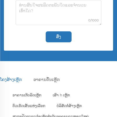
0/1000
ສົ່ງ
ໂຄງສ້າງເຫຼັກ
ອາຄານຕົ້ນເຫຼັກ
ອາຄານເກັບລົດເຫຼັກ
ເສົາ h ເຫຼັກ
ຕົວເຮັດເສັ້ນແຫ່ງເລືອກ
ບໍລິສັດກໍ່ສ້າງເຫຼັກ
ສະຖາປັດຕະຍະກຳເຫຼັກສຳລັບອາຄານຂະໜາດໃຫຍ່