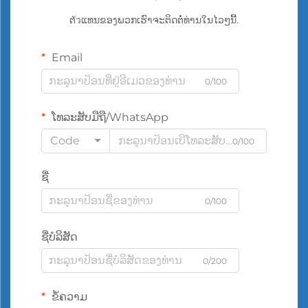
ຕัวແທນຂອງພວກເຮົາຈະຕິດຕໍ່ທ່ານໃນໄວໆນີ້.
Email
0/100
ໂທລະສັບມືຖື/WhatsApp
Code
0/100
ຊື່
0/100
ຊື່ບໍລິສັດ
0/200
ຂໍ້ຄວາມ