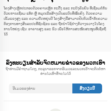
ໂຄງສ້າງເຫຼັກປະກອບດ້ວຍຄານເຫຼັກ ກະດື້ງ ແລະ ກະບັງຄົນຍົນ ທີ່ເຊື່ອມຕໍ່ກັນ
ດ້ວຍການເຊື່ອມ ແທັກ ຫຼື ຫມຸດເພື່ອສ້າງເປັນລະບົບທີ່ໝັ້ນຄົງ. ດ້ວຍຄວາມ
ເຂັ້ມແຂງສູງ ແລະ ຄວາມຍືດຫຍຸ່ນດີ ໂຄງສ້າງນີ້ສາມາດປັບຕົວເຂົ້າກັບຄວາມ
ຕ້ອງການທາງສິນລະປະທີ່ຊັບຊ້ອນ ແລະ ຖືກນຳໃຊ້ຢ່າງກ້ວາງຂວາງໃນໂຄງ
ການໃຫຍ່ໆ ເຊັ່ນ: ອາຄານສູງ ແລະ ຂົວ ເພື່ອໃຫ້ການສະໜັບສະໜູນທີ່ເຊື່ອຖື
ໄດ້
ລົງທະບຽນສໍາລັບຈົດຫມາຍຂ່າວຂອງພວກເຮົາ
ຖ້າທ່ານມີຄໍາຖາມໃດໆ, ກະລຸນາອອກຈາກອີເມວແລະພວກເຮົາຈະຕິດຕໍ່ຫາ
ທ່ານໄວເທົ່າທີ່ຈະໄວໄດ້
ສົ່ງດຽວນີ້