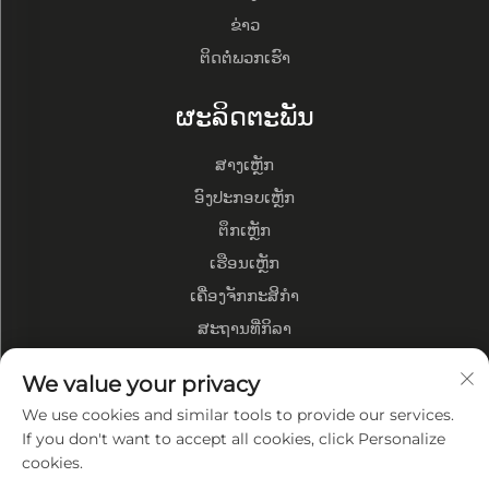
ຂ່າວ
ຕິດຕໍ່ພວກເຮົາ
ຜະລິດຕະພັນ
ສາງເຫຼັກ
ອົງປະກອບເຫຼັກ
ຕຶກເຫຼັກ
ເຮືອນເຫຼັກ
ເຄື່ອງຈັກກະສິກຳ
ສະຖານທີ່ກິລາ
We value your privacy
ກ່ຽວກັບບໍລິສັດ
We use cookies and similar tools to provide our services.
ໂປີໄຟວ່າທ່ຽງບໍລິສັດ
If you don't want to accept all cookies, click Personalize
cookies.
ໂຮງງານຜະລິດ