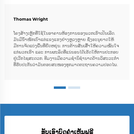
Thomas Wright
ໂຄງສ້າງເຫຼັກທີ່ໃຊ້ໃນອາຄານຫ້ອງການຂອງພວກເຮົາເປັນເລີດ.
ມັນມີນ້ຳໜັກເບົາແຕ່ແຂງແຮງຢ່າງຫຼວງຫຼາຍ ຊຶ່ງອະນຸຍາດໃຫ້
ມີການຈັດແບ່ງພື້ນທີ່ຍືດຫຍຸ່ນ. ການຕ້ານສັ່ນເສົ້າໃຫ້ຄວາມໝັ້ນໃຈ
ແກ່ພວກເຮົາ ແລະ ການຜະລິດທີ່ແນ່ນອນໄດ້ເຮັດໃຫ້ການປະກອບ
ຢູ່ເວີກໄຊສະດວກ. ທີມງານມີຄວາມຊຳນິຊຳນາດດ້ານວິສະວະກຳ
ທີ່ຮັບປະກັນວ່າມັນຕອບສະໜອງທຸກມາດຕະຖານຄວາມປອດໄພ.
ຮັບເອົາບົດຄຳເຫັນຟຣີ