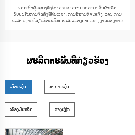
ພວກເຮົາຄຸ້ມຄອງທັງໂຄງການຈາກການອອກແບບຈົນສໍາເລັດ,
ຮັບປະກັນການຈັດສົ່ງທີ່ທັນເວລາ, ການສື່ສານທີ່ຈະແຈ້ງ, ແລະ ການ
ປະສານງານທີ່ລຽນລ້ອມເພື່ອຕອບສະໜອງຕາຕະລາງງານຂອງທ່ານ.
ຜະລິດຕະພັນທີ່ກ່ຽວຂ້ອງ
ເຮືອນເຫຼັກ
ອາຄານເຫຼັກ
ເຄື່ອງມືເຫລືກ
ສາງເຫຼັກ