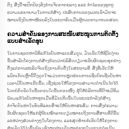
ຕຶງ, ສິ່ງນີ້ຈະປົກປ້ອງທັງກຳນຈັດຕາຕະລາງ ແລະ ກຳໄລຂອງທຸກໆ
ຄວາມພະຍາຍາມໃນການກໍ່ສ້າງ. ປະສົບການຂອງພວກເຂົາມັກຈະ
ໝາຍເຖິງບັນຫາໜ້ອຍລົງໃນອະນາຄົດເມື່ອຜູ້ກວດກາມາກວດສອບ.
ຄວາມສຳຄັນຂອງການສະໜັບສະໜູນການຕິດຕັ້ງ
ແບບສຳເລັດຮູບ
ໃນການຊອກຫາວິທີແກ້ໄຂບັນຫາແບບສົມບູນ, ມັນເຮັດໃຫ້ຊີວິດງ່າຍ
ຂຶ້ນສຳລັບໂຄງການກໍ່ສ້າງຍ້ອນວ່າບໍລິສັດດຽວຈະຮັບຜິດຊອບທຸກຢ່າງ
ຕັ້ງແຕ່ການຜະລິດຈົນເຖິງການຕິດຕັ້ງໃນສະຖານທີ່. ສິ່ງທີ່ເຮັດໃຫ້
ແພັກເກັດເຫຼົ່ານີ້ດຶງດູດໃຈແມ່ນການຫຼຸດຜ່ອນການເຊີນບົກເຊີນບັນຫາ
ເວລາມີບັນຫາເກີດຂຶ້ນ, ເຊິ່ງຊ່ວຍໃຫ້ໂຄງການສາມາດດຳເນີນໄປໄດ້
ໂດຍບໍ່ຕິດຂັດໃນຂັ້ນຕອນໃດຂັ້ນຕອນໜຶ່ງ. ຜູ້ໃຫ້ບໍລິການທີ່ດີຈະມີທີມ
ພ້ອມແກ້ໄຂບັນຫາທຸກເມື່ອທີ່ມັນເກີດຂຶ້ນໃນຂະນະກຳລັງກໍ່ສ້າງ,
ກຳຈັດບັນຫາໃນທັນທີແທນທີ່ຈະໃຫ້ບັນຫາສະສົມ. ການສົ່ງຕໍ່ຄວາມ
ຮັບຜິດຊອບໃຫ້ແກ່ຜູ້ຮັບເໝົາລາຍດຽວໝາຍເຖິງການສື່ສານທີ່ດີຂຶ້ນ
ລະຫວ່າງສ່ວນຕ່າງໆໃນໂຄງການ, ແລະສຸດທ້າຍກໍ່ເຮັດໃຫ້ໂຄງການ
ສຳເລັດໄດ້ໄວຂຶ້ນພ້ອມທັງຫຼຸດຜ່ອນບັນຫາຕ່າງໆໃນຂະນະດຳເນີນ