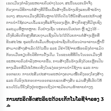
ເຂດເມືອງກໍາລັງຂະຫຍາຍຕົວຢ່າງໄວວາ, ສະນັ້ນພວກເຮົາຈຶ່ງ
ຕ້ອງການວິທີການກໍ່ສ້າງທີ່ດີຂຶ້ນເພື່ອສ້າງຂຶ້ນຂ້າງເທິງແທນທີ່ຈະຂ້າງ
ຂວາງ. ສະພາບເມືອງທີ່ມີຄົນຫຼາຍໄດ້ກົດດັນໃຫ້ນັກສິນລະປະກ້າວສູ່
ການນຳໃຊ້ຄວາມເຂັ້ມແຂງທີ່ແທ້ຈິງຂອງເຫຼັກ, ສ້າງຕຶກສູງທີ່ມີຮູບຊົງ
ແລະມຸມທີ່ຫຼາກຫຼາຍ. ຕົວຢ່າງເຊັ່ນ ນະຄອນນິວຢອກ ຫຼື ຊຽງໄຮ້ –
ເບິ່ງທິວທັດຕຶກສູງທີ່ສວຍງາມເຊິ່ງເປັນໄປໄດ້ດ້ວຍການກໍ່ສ້າງເຫຼັກທີ່
ທັນສະໄໝ. ທຸລະກິດກໍ່ເລີ່ມເຫັນຄຸນຄ່າເຊັ່ນກັນຍ້ອນວ່າອາຄານເຫຼົ່ານີ້
ສາມາດສ້າງສຳເລັດໄດ້ໄວຂຶ້ນ ແລະ ມີຄ່າໃຊ້ຈ່າຍໜ້ອຍລົງຕໍ່ຕາແມັດ
ກ້ອນເມື່ອທຽບກັບວິທີການດັ້ງເດີມ. ໃນຂະນະທີ່ທີ່ດິນໃນເຂດເມືອງທີ່
ຂະຫຍາຍຕົວກໍາລັງຫາຍາກຂຶ້ນ, ການສ້າງຂຶ້ນຂ້າງເທິງດ້ວຍເຫຼັກເປັນ
ທາງເລືອກທີ່ມີປະໂຫຍດທັງໃນແງ່ຂອງການນຳໃຊ້ງານ ແລະ ການ
ອອກແບບ. ການປະສົມປະສານລະຫວ່າງຄວາມໝັ້ນຄົງຂອງໂຄງສ້າງ
ແລະ ຕົວອົງປະກອບການອອກແບບແບບສ້າງສັນ ແມ່ນສິ່ງທີ່ເຮັດໃຫ້
ແນວໂນ້ມນີ້ຍັງຄົງຢູ່ຕະຫຼອດເຖິງວ່າຈະມີຄວາມທ້າທາຍຕ່າງໆ.
ການຜະລິດອັດສະລິຍະດ້ວຍເຕັກໂນໂລຊີຈຳລອງ 3
ࡏ