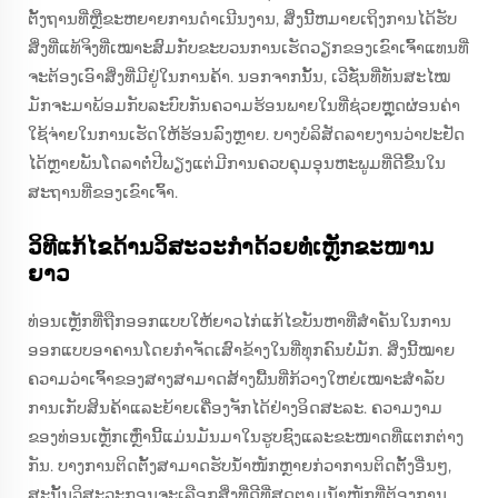
ຕັ້ງຖານທີ່ຫຼືຂະຫຍາຍການດໍາເນີນງານ, ສິ່ງນີ້ຫມາຍເຖິງການໄດ້ຮັບ
ສິ່ງທີ່ແທ້ຈິງທີ່ເໝາະສົມກັບຂະບວນການເຮັດວຽກຂອງເຂົາເຈົ້າແທນທີ່
ຈະຕ້ອງເອົາສິ່ງທີ່ມີຢູ່ໃນການຄ້າ. ນອກຈາກນັ້ນ, ເວີຊັ່ນທີ່ທັນສະໄໝ
ມັກຈະມາພ້ອມກັບລະບົບກັນຄວາມຮ້ອນພາຍໃນທີ່ຊ່ວຍຫຼຸດຜ່ອນຄ່າ
ໃຊ້ຈ່າຍໃນການເຮັດໃຫ້ຮ້ອນລົງຫຼາຍ. ບາງບໍລິສັດລາຍງານວ່າປະຢັດ
ໄດ້ຫຼາຍພັນໂດລາຕໍ່ປີພຽງແຕ່ມີການຄວບຄຸມອຸນຫະພູມທີ່ດີຂຶ້ນໃນ
ສະຖານທີ່ຂອງເຂົາເຈົ້າ.
ວິທີແກ້ໄຂດ້ານວິສະວະກຳດ້ວຍທໍ່ເຫຼັກຂະໜານ
ຍາວ
ທ່ອນເຫຼັກທີ່ຖືກອອກແບບໃຫ້ຍາວໄກ່ແກ້ໄຂບັນຫາທີ່ສຳຄັນໃນການ
ອອກແບບອາຄານໂດຍກຳຈັດເສົາຂ້າງໃນທີ່ທຸກຄົນບໍ່ມັກ. ສິ່ງນີ້ໝາຍ
ຄວາມວ່າເຈົ້າຂອງສາງສາມາດສ້າງພື້ນທີ່ກ້ວາງໃຫຍ່ເໝາະສຳລັບ
ການເກັບສິນຄ້າແລະຍ້າຍເຄື່ອງຈັກໄດ້ຢ່າງອິດສະລະ. ຄວາມງາມ
ຂອງທ່ອນເຫຼັກເຫຼົ່ານີ້ແມ່ນມັນມາໃນຮູບຊົງແລະຂະໜາດທີ່ແຕກຕ່າງ
ກັນ. ບາງການຕິດຕັ້ງສາມາດຮັບນ້ຳໜັກຫຼາຍກ່ວາການຕິດຕັ້ງອື່ນໆ,
ສະນັ້ນວິສະວະກອນຈະເລືອກສິ່ງທີ່ດີທີ່ສຸດຕາມນ້ຳໜັກທີ່ຕ້ອງການ