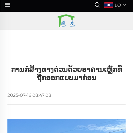
LO
ການກໍ່ສ້າງທາງດ່ວນດ້ວຍອາຄານເຫຼັກທີ່
ຖືກອອກແບບມາກ່ອນ
2025-07-16 08:47:08