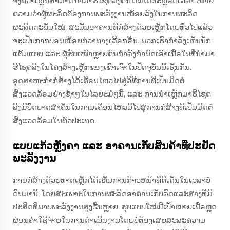
ຈິງທີ່ວ່າເຫຼັກສາມາດນຳມາຮີໄຊຄລິງຄືນໃໝ່ໄດ້ຕະຫຼອດເວລາ ໝາຍ
ຄວາມວ່າຜູ້ຜະລິດຕ້ອງການພະລັງງານໜ້ອຍລົງໃນການຜະລິດ
ຜະລິດຕະພັນໃໝ່, ສະນັ້ນອາຄານທີ່ກໍ່ສ້າງດ້ວຍເຫຼັກໂດຍທົ່ວໄປແລ້ວ
ຈະເປັນກາກບອນໜ້ອຍກ່ວາທາງເລືອກອື່ນ. ພວກເຮົາກຳລັງເຫັນນັກ
ແຕ້ມແບບ ແລະ ຜູ້ຮັບເໝົາຫຼາຍຄົນກຳລັງກຳນົດເອົາເນື້ອໃນທີ່ນຳມາ
ຮີໄຊຄລິງໃນໂຄງສ້າງເຫຼັກຂອງເຂົາເຈົ້າໃນປັດຈຸບັນນີ້ເຊັ່ນກັນ.
ອຸດສາຫະກຳກໍ່ສ້າງໄດ້ເຄື່ອນໄຫວໄປສູ່ວິທີການທີ່ເປັນມິດຕໍ່
ສິ່ງແວດລ້ອມຢ່າງຊ້າໆໃນໄລຍະມໍ່ໆນີ້, ແລະ ການນຳເຫຼັກມາຮີໄຊຄ
ລິງມີບົດບາດສຳຄັນໃນການເຄື່ອນໄຫວນີ້ໄປສູ່ການກໍ່ສ້າງທີ່ເປັນມິດຕໍ່
ສິ່ງແວດລ້ອມໃນທົ່ວປະເທດ.
ແບບແກ້ວຫຼັງຄາ ແລະ ອາຄານເກັບສິນຄ້າທີ່ປະຢັດ
ພະລັງງານ
ການກໍ່ສ້າງດ້ວຍທາດເຫຼັກໄດ້ເຫັນການກ້າວຫນ້າທີ່ດີເດັ່ນໃນເວລາບໍ່
ດົນມານີ້, ໂດຍສະເພາະໃນການຜະລິດອາຄານເກັບລົດແລະສາງທີ່ມີ
ປະສິດທິພາບພະລັງງານສູງຂື້ນຫຼາຍ. ຮູບແບບໃໝ່ມີເປົ້າໝາຍເພື່ອຫຼຸດ
ຜ່ອນຄ່າໃຊ້ຈ່າຍໃນການດຳເນີນງານໂດຍບໍ່ຕ້ອງເສຍສະລະຄວາມ