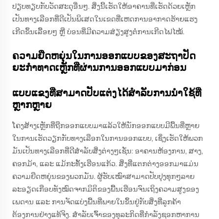
ປຽບທຽບກັບວັດສະດຸອື່ນໆ. ສິ່ງນີ້ເຮັດໃຫ້ອາຄານທີ່ເຮັດດ້ວຍເຫຼັກ
ເປັນທາງເລືອກທີ່ດີເປັນພິເສດໃນເຂດທີ່ເຫດການອາກາດຮ້າຍແຮງ
ເກີດຂຶ້ນເລື້ອຍໆ ຫຼື ບ່ອນທີ່ມີຄວາມສ່ຽງສູງຕໍ່ການເກີດໄຟໄໝ້.
ຄວາມຍືດຫຍຸ່ນໃນການອອກແບບຂອງສະຖາປັດ
ຍະກຳທາດເຫຼັກທີ່ຜ່ານການອອກແບບມາກ່ອນ
ແບບແຂງທີ່ສາມາດປັບແຕ່ງໄດ້ສຳລັບການນຳໃຊ້ທີ່
ຫຼາກຫຼາຍ
ໂຄງສ້າງເຫຼັກທີ່ຖືກອອກແບບມາແລ້ວໃຫ້ນັກອອກແບບມີພື້ນທີ່ຫຼາຍ
ໃນການເຮັດວຽກກັບທາງເລືອກໃນການອອກແບບ, ເຊິ່ງເຮັດໃຫ້ພວກ
ມັນເປັນທາງເລືອກທີ່ດີສໍາລັບສິ່ງຕ່າງໆເຊັ່ນ: ອາຄານຫ້ອງການ, ສາງ,
ຄອກມ້າ, ແລະ ແມ້ກະທັ້ງເຮືອນແກ້ວ. ສິ່ງທີ່ແຕກຕ່າງອອກມາແມ່ນ
ຄວາມຍືດຫຍຸ່ນຂອງພວກມັນ. ຜູ້ຮັບເໝົາສາມາດປັບປຸງທຸກໆລາຍ
ລະອຽດເກືອບທັງໝົດຈາກມິຕິຂອງພື້ນເຮືອນຈົນເຖິງຄວາມສູງຂອງ
ເພດານ ແລະ ການຈັດແບ່ງພື້ນທີ່ພາຍໃນຂຶ້ນຢູ່ກັບສິ່ງທີ່ລູກຄ້າ
ຕ້ອງການຢ່າງແທ້ຈິງ. ສໍາລັບເຈົ້າຂອງທຸລະກິດທີ່ກໍາລັງຊອກຫາການ