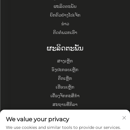
ຜະລິດຕະພັນ
ຍົກຕົວຢ່າງໂປເຈັກ
ຂ່າວ
ຕິດຕໍ່ພວກເຮົາ
ຜະລິດຕະພັນ
ສາງເຫຼັກ
ອົງປະກອບເຫຼັກ
ຕຶກເຫຼັກ
ເຮືອນເຫຼັກ
ເຄື່ອງຈັກກະສິກຳ
ສະຖານທີ່ກິລາ
ກ່ຽວກັບບໍລິສັດ
We value your privacy
We use cookies and similar tools to provide our services.