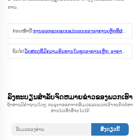
ການ.
ກ່ອນໜ້ານີ້:
ການອອກແບບແບບແນ່ນອນຂອງອາຄານເຫຼັກທີ່ຜ່ານການອອກແບບລ່ວງໜ້າ: ພູມເຊີນກັບຄວາມເໝາະສົມ
ຖັດໄປ:
ວັດສະດຸທີ່ມີຄວາມທົນທານໃນຊຸດອາຄານເຫຼັກ: ອາຄານທີ່ມີຄວາມຍືນຍົງ
ລົງທະບຽນສໍາລັບຈົດຫມາຍຂ່າວຂອງພວກເຮົາ
ຖ້າທ່ານມີຄໍາຖາມໃດໆ, ກະລຸນາອອກຈາກອີເມວແລະພວກເຮົາຈະຕິດຕໍ່ຫາ
ທ່ານໄວເທົ່າທີ່ຈະໄວໄດ້
ສົ່ງດຽວນີ້