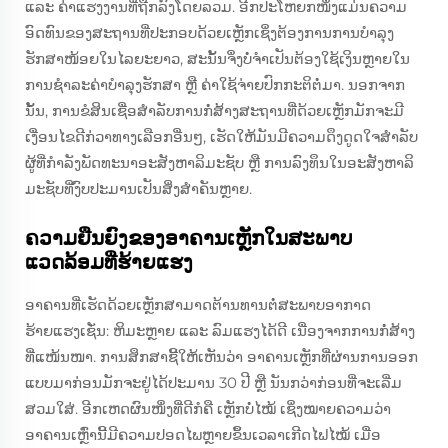
ແລະ ຄ່າແຮງງານທີ່ຖືກລົງໂດຍລວມ. ອີກປະໂຫຍກໜຶ່ງແມ່ນຄວາມ
ອົດທົນຂອງສະຖານທີ່ປະກອບດ້ວຍເຫຼັກເຊິ່ງຕ້ອງການການບຳລຸງ
ຮັກສາໜ້ອຍໃນໄລຍະຍາວ, ສະນັ້ນຈຶ່ງບໍ່ຈຳເປັນຕ້ອງໃຊ້ເງິນຫຼາຍໃນ
ການຊຳລະຄ່າບຳລຸງຮັກສາ ຫຼື ຄ່າໃຊ້ຈ່າຍປົກກະຕິຕໍ່ມາ. ນອກຈາກ
ນັ້ນ, ການຂໍສິນເຊື່ອສຳລັບການກໍ່ສ້າງສະຖານທີ່ດ້ວຍເຫຼັກມັກຈະມີ
ເງື່ອນໄຂດີກ່ວາທາງເລືອກອື່ນໆ, ເຮັດໃຫ້ມັນມີຄວາມດຶງດູດໃຈສຳລັບ
ຜູ້ທີ່ກຳລັງພັດທະນາອະສັງຫາລິມະຊັບ ຫຼື ການລົງທຶນໃນອະສັງຫາລິ
ມະຊັບທີ່ງົບປະມານເປັນສິ່ງສຳຄັນຫຼາຍ.
ຄວາມຍືນຍົງຂອງອາຄານເຫຼັກໃນສະພາບ
ແວດລ້ອມທີ່ຮ້າຍແຮງ
ອາຄານທີ່ເຮັດດ້ວຍເຫຼັກສາມາດຕ້ານທານຕໍ່ສະພາບອາກາດ
ຮ້າຍແຮງເຊັ່ນ: ຫິມະຫຼາຍ ແລະ ລົມແຮງໄດ້ດີ ເນື່ອງຈາກການກໍ່ສ້າງ
ທີ່ແໜ້ນໜາ. ການສຶກສາຊີ້ໃຫ້ເຫັນວ່າ ອາຄານເຫຼັກທີ່ຜ່ານການອອກ
ແບບມາກ່ອນມັກຈະຢູ່ໄດ້ປະມານ 30 ປີ ຫຼື ນັນກວ່າກ່ອນທີ່ຈະເລີ່ມ
ສວມໃສ່. ອີກເຫດຜົນໜຶ່ງທີ່ດີກໍຄື ເຫຼັກບໍ່ໄໝ້ ເຊິ່ງໝາຍຄວາມວ່າ
ອາຄານເຫຼົ່ານີ້ມີຄວາມປອດໄພຫຼາຍຂຶ້ນເວລາເກີດໄຟໄໝ້ ເມື່ອ