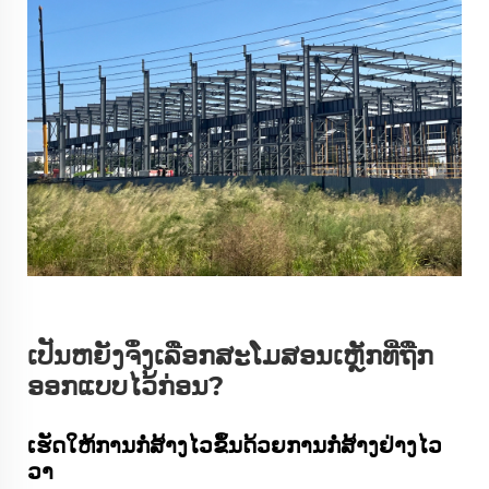
ເປັນຫຍັງຈຶ່ງເລືອກສະໂມສອນເຫຼັກທີ່ຖືກ
ອອກແບບໄວ້ກ່ອນ?
ເຮັດໃຫ້ການກໍ່ສ້າງໄວຂຶ້ນດ້ວຍການກໍ່ສ້າງຢ່າງໄວ
ວາ