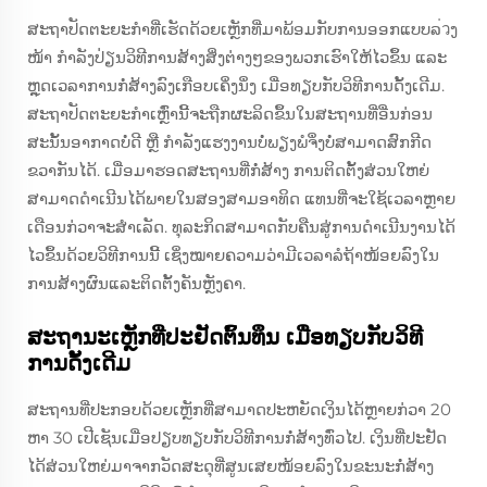
ສະຖາປັດຕະຍະກຳທີ່ເຮັດດ້ວຍເຫຼັກທີ່ມາພ້ອມກັບການອອກແບບລ่วງ
ໜ້າ ກຳລັງປ່ຽນວິທີການສ້າງສິ່ງຕ່າງໆຂອງພວກເຮົາໃຫ້ໄວຂຶ້ນ ແລະ
ຫຼຸດເວລາການກໍ່ສ້າງລົງເກືອບເຄິ່ງນຶ່ງ ເມື່ອທຽບກັບວິທີການດັ້ງເດີມ.
ສະຖາປັດຕະຍະກຳເຫຼົ່ານີ້ຈະຖືກຜະລິດຂຶ້ນໃນສະຖານທີ່ອື່ນກ່ອນ
ສະນັ້ນອາກາດບໍ່ດີ ຫຼື ກຳລັງແຮງງານບໍ່ພຽງພໍຈຶ່ງບໍ່ສາມາດສົກກີດ
ຂວາກັນໄດ້. ເມື່ອມາຮອດສະຖານທີ່ກໍ່ສ້າງ ການຕິດຕັ້ງສ່ວນໃຫຍ່
ສາມາດດຳເນີນໄດ້ພາຍໃນສອງສາມອາທິດ ແທນທີ່ຈະໃຊ້ເວລາຫຼາຍ
ເດືອນກ່ວາຈະສຳເລັດ. ທຸລະກິດສາມາດກັບຄືນສູ່ການດຳເນີນງານໄດ້
ໄວຂຶ້ນດ້ວຍວິທີການນີ້ ເຊິ່ງໝາຍຄວາມວ່າມີເວລາລໍຖ້າໜ້ອຍລົງໃນ
ການສ້າງຜົນແລະຕິດຕັ້ງຄັນຫຼັງຄາ.
ສະຖານະເຫຼັກທີ່ປະຢັດຕົ້ນທຶນ ເມື່ອທຽບກັບວິທີ
ການດັ້ງເດີມ
ສະຖານທີ່ປະກອບດ້ວຍເຫຼັກທີ່ສາມາດປະຫຍັດເງິນໄດ້ຫຼາຍກ່ວາ 20
ຫາ 30 ເປີເຊັນເມື່ອປຽບທຽບກັບວິທີການກໍ່ສ້າງທົ່ວໄປ. ເງິນທີ່ປະຢັດ
ໄດ້ສ່ວນໃຫຍ່ມາຈາກວັດສະດຸທີ່ສູນເສຍໜ້ອຍລົງໃນຂະນະກໍ່ສ້າງ