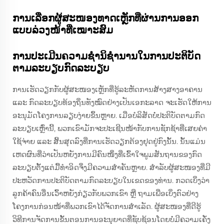
ການເລືອກຜູ້ສະໜອງທາດເຫຼັກທີ່ຜ່ານການອອກ
ແບບລ່ວງໜ້າທີ່ເໝາະສົມ
ການປະເມີນຄວາມຊຳນິຊຳນານໃນການປະຕິບັດ
ຕາມລະບຽບກົດລະບຽບ
ການເຮັດວຽກກັບຜູ້ສະໜອງເຫຼັກທີ່ຮູ້ລະຫັດການສ້າງສາງອາຄານ
ແລະ ກົດລະບຽບທ້ອງຖິ່ນທັງໝົດຢ່າງເປັນເອກະລາດ ຈະເຮັດໃຫ້ການ
ອະນຸມັດໂຄງການລຽບງ່າຍຂຶ້ນຫຼາຍ. ເມື່ອບໍລິສັດບໍ່ປະຕິບັດຕາມກົດ
ລະບຽບເຫຼົ່ານີ້, ພວກເຂົາມັກຈະປະເຊີນໜ້າກັບການຊັກຊ້າທີ່ເສຍຄ່າ
ໃຊ້ຈ່າຍ ແລະ ສິ້ນສຸດລົງທີ່ການເຮັດວຽກຕ້ອງຢຸດຢູ່ກົງນັ້ນ. ນັ້ນແມ່ນ
ເຫດຜົນທີ່ວ່າເປັນຫຍັງການມີຄົນໜຶ່ງທີ່ເຂົ້າໃຈພູມສັນຖານຂອງກົດ
ລະບຽບຕັ້ງແຕ່ມື້ທຳອິດຈຶ່ງມີຄວາມສຳຄັນຫຼາຍ. ສຳລັບຜູ້ສະໜອງທີ່ມີ
ປະຫວັດການປະຕິບັດຕາມກົດລະບຽບໃນເຂດຂອງທ່ານ. ກວດເບິ່ງວ່າ
ລູກຄ້າຄົນອື່ນເວົ້າຫຍັງກ່ຽວກັບພວກເຂົາ ຫຼື ຖາມເພື່ອເບິ່ງຕົວຢ່າງ
ໂຄງການກ່ອນໜ້າທີ່ພວກເຂົາໄດ້ຈັດການສຳເລັດ. ຜູ້ສະໜອງທີ່ດີຮູ້
ວິທີການຈັດການຂັ້ນຕອນການອະນຸຍາດທີ່ຊັບຊ້ອນໂດຍບໍ່ມີຄວາມເຄັ່ງ