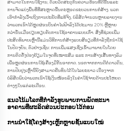
ສາມາດໃນການໃຊ້ງານ, ດ້ວຍວັດສະດຸກັນຄວາມຮ້ອນທີ່ດີຂື້ນແລະ
ການຈັດແບ່ງພື້ນທີ່ທີ່ສະຫຼາດຂື້ນຕະຫຼອດຂະບວນການກໍ່ສ້າງ. ພວກ
ເຮົາກຳລັງເວົ້າເຖິງການປະຢັດທີ່ແທ້ຈິງ, ບໍລິສັດຈຳນວນຫຼາຍລາຍງານ
ວ່າພວກເຂົາໄດ້ຫຼຸດຜ່ອນບິນຄ່າໄຟຟ້າລົງໄດ້ປະມານ 20% ຫຼືຫຼາຍ
ກວ່ານັ້ນເມື່ອປຽບທຽບກັບການໃຊ້ອາຄານແບບເກົ່າ. ສິ່ງທີ່ຊ່ວຍເພີ່ມ
ປະສິດທິພາບເຫຼົ່ານີ້ແມ່ນວິທີການກໍ່ສ້າງແບບສີຂຽວທີ່ກຳລັງຖືກນຳໃຊ້
ໃນປັດຈຸບັນ, ຕົວຢ່າງເຊັ່ນ: ການເພີ່ມແສງເຊິ່ງເຂົ້າມາພາຍໃນໂດຍ
ການຕິດຕັ້ງປ່ອງຢ້ຽມໃນຈຸດທີ່ເໝາະສົມ ແລະ ການສ້າງເສັ້ນທາງລົມ
ເພື່ອຫຼຸດຜ່ອນການໃຊ້ເຄື່ອງມືກັ່ນອາກາດ. ນອກຈາກການດີຕໍ່ດາວດິນ,
ການປັບປຸງເຫຼົ່ານີ້ຍັງສາມາດຄືນທຶນໄດ້ໃນໄລຍະຍາວ ເນື່ອງຈາກ
ບໍລິສັດພົບວ່າພວກເຂົາໃຊ້ເງິນໜ້ອຍລົງໃນຄ່າໃຊ້ຈ່າຍດ້ານປະໂຫຍດ
ຕ່າງໆໃນແຕ່ລະເດືອນ.
ແນວໂນ້ມໂລກທີ່ກຳລັງຮູບພາບການພັດທະນາ
ອາຄານທີ່ຜະລິດສ່ວນປະກອບໄວ້ກ່ອນ
ການນຳໃຊ້ໂຄງສ້າງເຫຼັກຫຼາຍຊັ້ນແບບໃໝ່