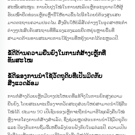
ສະໜັບສະໜູນ. ການປັບປຸງໃໝ່ໃນການຜະລິດເຫຼັກອະນຸຍາດໃຫ້ຜູ້
ຮັບເໝົ່າຍືດທ່ອນເຫຼັກເຫຼົ່ານີ້ໃຫ້ຍາວຂຶ້ນໄປອີກໂດຍບໍ່ຕ້ອງສູນເສຍ
ມາດຕະຖານຄວາມປອດໄພ. ສົ່ງຜົນໃຫ້ບໍລິສັດຕ່າງໆໃນອຸດສາຫະກຳ
ຕ່າງໆປະສົບກັບສະຖານທີ່ທີ່ແຂງແຮງແລະຍືດຫຍຸ່ນຫຼາຍຂຶ້ນທີ່
ສາມາດຕ້ານທານສະພາບການໃຊ້ງານທີ່ຫຍຸ້ງຍາກໄດ້ຕະຫຼອດປີ.
ຂໍ້ດີດ້ານຄວາມຍືນຍົງໃນການກໍ່ສ້າງເຫຼັກທີ່
ທັນສະໄໝ
ຂໍ້ດີຂອງການນຳໃຊ້ວັດຖຸດິບທີ່ເປັນມິດກັບ
ສິ່ງແວດລ້ອມ
ການກໍ່ສ້າງດ້ວຍເຫຼັກມີບາງປະໂຫຍດທີ່ແທ້ຈິງໃນການຍົກສູງຄວາມ
ຍືນຍົງ, ໂດຍສະເພາະເນື່ອງຈາກວັດສະດຸສ່ວນໃຫຍ່ສາມາດນຳໃຊ້ຄືນ
ໃໝ່ໄດ້. ປະມານ 90 ເປີເຊັນຂອງເຫຼັກຈະຖືກນຳມາຮີໄຊຄລິງຄືນໃໝ່
ຫຼັງຈາກໂຄງການກໍ່ສ້າງສຳເລັດ, ຊຶ່ງຊ່ວຍຫຼຸດຜ່ອນການນຳໃຊ້ວັດຖຸດິບ
ແລະ ປ້ອງກັນການຖິ້ມຂີ້ເຫຍື້ອລົງບ່ອນຝັງກົບໃນແຕ່ລະປີ. ຄວາມເປັນ