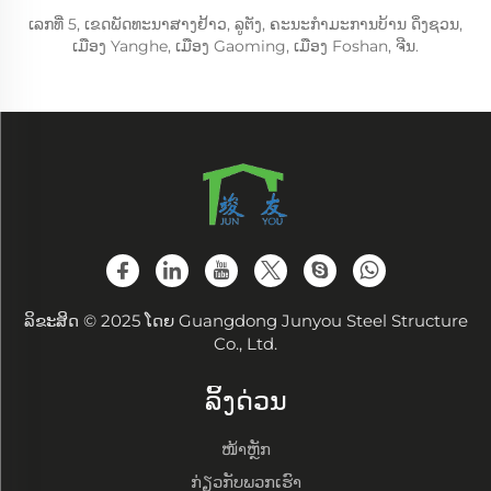
ເລກທີ່ 5, ເຂດພັດທະນາສາງຢ້າວ, ລູຕັງ, ຄະນະກຳມະການບ້ານ ດິ່ງຊວນ,
ເມືອງ Yanghe, ເມືອງ Gaoming, ເມືອງ Foshan, ຈີນ.
ລິຂະສິດ © 2025 ໂດຍ Guangdong Junyou Steel Structure
Co., Ltd.
ລິ້ງດ່ວນ
ໜ້າຫຼັກ
ກ່ຽວກັບພວກເຮົາ