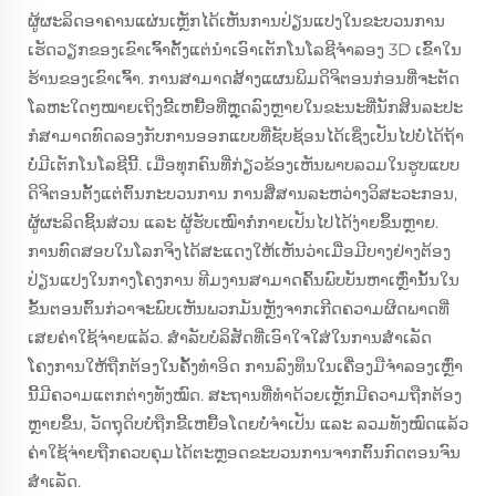
ຜູ້ຜະລິດອາຄານແຜ່ນເຫຼັກໄດ້ເຫັນການປ່ຽນແປງໃນຂະບວນການ
ເຮັດວຽກຂອງເຂົາເຈົ້າຕັ້ງແຕ່ນຳເອົາເຕັກໂນໂລຊີຈຳລອງ 3D ເຂົ້າໃນ
ຮ້ານຂອງເຂົາເຈົ້າ. ການສາມາດສ້າງແຜນພິມດິຈິຕອນກ່ອນທີ່ຈະຕັດ
ໂລຫະໃດໆໝາຍເຖິງຂີ້ເຫຍື້ອທີ່ຫຼຸດລົງຫຼາຍໃນຂະນະທີ່ນັກສິນລະປະ
ກໍສາມາດທົດລອງກັບການອອກແບບທີ່ຊັບຊ້ອນໄດ້ເຊິ່ງເປັນໄປບໍ່ໄດ້ຖ້າ
ບໍ່ມີເຕັກໂນໂລຊີນີ້. ເມື່ອທຸກຄົນທີ່ກ່ຽວຂ້ອງເຫັນພາບລວມໃນຮູບແບບ
ດິຈິຕອນຕັ້ງແຕ່ຕົ້ນກະບວນການ ການສື່ສານລະຫວ່າງວິສະວະກອນ,
ຜູ້ຜະລິດຊິ້ນສ່ວນ ແລະ ຜູ້ຮັບເໝົາກໍກາຍເປັນໄປໄດ້ງ່າຍຂຶ້ນຫຼາຍ.
ການທົດສອບໃນໂລກຈິງໄດ້ສະແດງໃຫ້ເຫັນວ່າເມື່ອມີບາງຢ່າງຕ້ອງ
ປ່ຽນແປງໃນກາງໂຄງການ ທີມງານສາມາດຄົ້ນພົບບັນຫາເຫຼົ່ານັ້ນໃນ
ຂັ້ນຕອນຕົ້ນກ່ວາຈະພົບເຫັນພວກມັນຫຼັງຈາກເກີດຄວາມຜິດພາດທີ່
ເສຍຄ່າໃຊ້ຈ່າຍແລ້ວ. ສຳລັບບໍລິສັດທີ່ເອົາໃຈໃສ່ໃນການສຳເລັດ
ໂຄງການໃຫ້ຖືກຕ້ອງໃນຄັ້ງທຳອິດ ການລົງທຶນໃນເຄື່ອງມືຈຳລອງເຫຼົ່າ
ນີ້ມີຄວາມແຕກຕ່າງທັງໝົດ. ສະຖານທີ່ທຳດ້ວຍເຫຼັກມີຄວາມຖືກຕ້ອງ
ຫຼາຍຂຶ້ນ, ວັດຖຸດິບບໍ່ຖືກຂີ້ເຫຍື້ອໂດຍບໍ່ຈຳເປັນ ແລະ ລວມທັງໝົດແລ້ວ
ຄ່າໃຊ້ຈ່າຍຖືກຄວບຄຸມໄດ້ຕະຫຼອດຂະບວນການຈາກຕົ້ນກົດຕອນຈົນ
ສຳເລັດ.