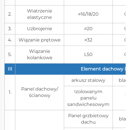
Wiatrzenie
2.
∅16/18/20
Q
elastyczne
3.
Uzbrojenie
∅20
Q
4.
Wiązanie prętowe
∅32
Q
Wiązanie
5.
L50
Q
kolankowe
III
Element dachowy i 
arkusz stalowy
blac
Panel dachowy/
Izolowanym
1.
Is
ścianowy
panelu
sandwichesowym
Panel grzbietowy
blac
dachu