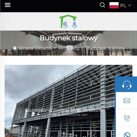
PL
Budynek stalowy
Strona Główna
>
Produkty
>
Budynek stalowy