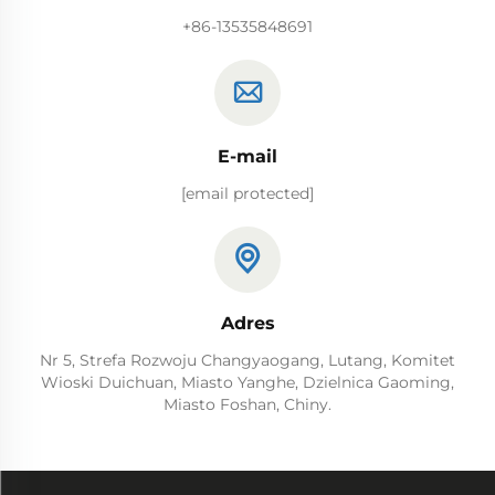
+86-13535848691
E-mail
[email protected]
Adres
Nr 5, Strefa Rozwoju Changyaogang, Lutang, Komitet
Wioski Duichuan, Miasto Yanghe, Dzielnica Gaoming,
Miasto Foshan, Chiny.