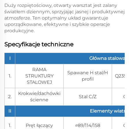
Duży rozpiętościowy, otwarty warsztat jest zalany
światłem dziennym, sprzyjając jasnej i produktywnej
atmosferze. Ten optymalny układ gwarantuje
uporządkowane, efektywne i szybkie operacje
produkcyjne.
Specyfikacje techniczne
I
Główna stalowa 
RAMA
Spawane H stal/H
1.
STRUKTURY
Q235
profil
STALOWEJ
Krokwie/dachówki
2.
Stal C/Z
Q
ścienne
II
Elementy wiatrz
1.
Pręt łączący
∅89/114/158
Q