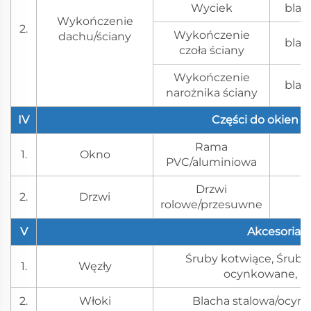
Wyciek
blac
Wykończenie
2.
Wykończenie
dachu/ściany
blac
czoła ściany
Wykończenie
blac
narożnika ściany
IV
Części do okien i 
Rama
S
1.
Okno
PVC/aluminiowa
Drzwi
2.
Drzwi
M
rolowe/przesuwne
V
Akcesoria
Śruby kotwiące, Śruby
1.
Węzły
ocynkowane, Na
2.
Włoki
Blacha stalowa/ocyn