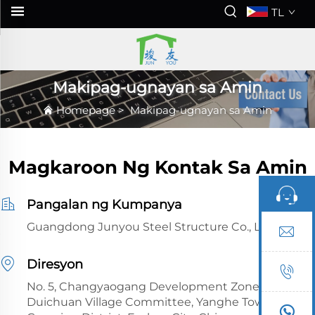
TL
Makipag-ugnayan sa Amin
Homepage
>
Makipag-ugnayan sa Amin
Magkaroon Ng Kontak Sa Amin
Pangalan ng Kumpanya
Guangdong Junyou Steel Structure Co., Ltd.
Diresyon
No. 5, Changyaogang Development Zone, Lutang,
Duichuan Village Committee, Yanghe Town,