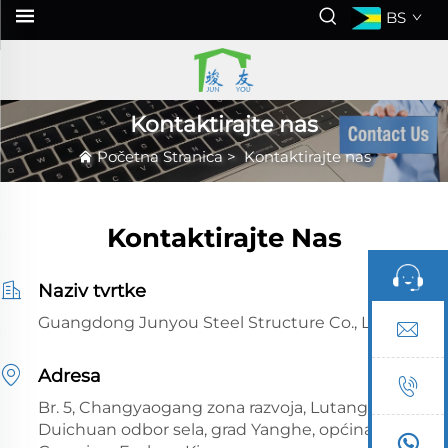
BS
Kontaktirajte nas
Početna Stranica
>
Kontaktirajte nas
Kontaktirajte Nas
Naziv tvrtke
Guangdong Junyou Steel Structure Co., Ltd.
Adresa
Br. 5, Changyaogang zona razvoja, Lutang,
Duichuan odbor sela, grad Yanghe, općina