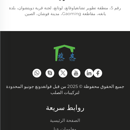
رقم 5، منطقة تطوير تشانغياوغانغ، لوتانغ، لجنة قرية دويتشوان، بلدة
يانغه، مقاطعة Gaoming، مدينة فوشان، الصين.
جميع الحقوق محفوظة © 2025 من قبل قوانغدونغ جونيو المحدودة
لتركيبات الصلب
روابط سريعة
الصفحة الرئيسية
معلومات عنا