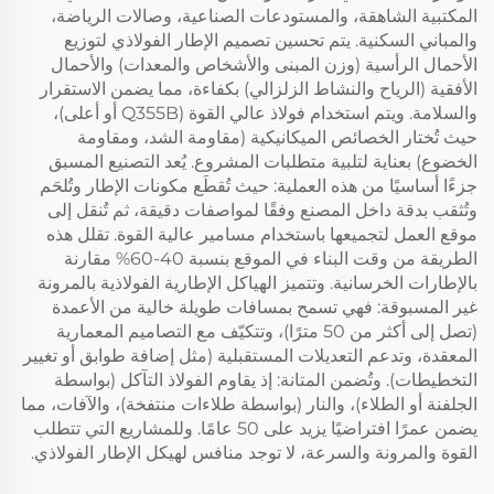
المكتبية الشاهقة، والمستودعات الصناعية، وصالات الرياضة،
والمباني السكنية. يتم تحسين تصميم الإطار الفولاذي لتوزيع
الأحمال الرأسية (وزن المبنى والأشخاص والمعدات) والأحمال
الأفقية (الرياح والنشاط الزلزالي) بكفاءة، مما يضمن الاستقرار
والسلامة. ويتم استخدام فولاذ عالي القوة (Q355B أو أعلى)،
حيث تُختار الخصائص الميكانيكية (مقاومة الشد، ومقاومة
الخضوع) بعناية لتلبية متطلبات المشروع. يُعد التصنيع المسبق
جزءًا أساسيًا من هذه العملية: حيث تُقطَع مكونات الإطار وتُلحَم
وتُثقب بدقة داخل المصنع وفقًا لمواصفات دقيقة، ثم تُنقل إلى
موقع العمل لتجميعها باستخدام مسامير عالية القوة. تقلل هذه
الطريقة من وقت البناء في الموقع بنسبة 40-60% مقارنة
بالإطارات الخرسانية. وتتميز الهياكل الإطارية الفولاذية بالمرونة
غير المسبوقة: فهي تسمح بمسافات طويلة خالية من الأعمدة
(تصل إلى أكثر من 50 مترًا)، وتتكيّف مع التصاميم المعمارية
المعقدة، وتدعم التعديلات المستقبلية (مثل إضافة طوابق أو تغيير
التخطيطات). وتُضمن المتانة: إذ يقاوم الفولاذ التآكل (بواسطة
الجلفنة أو الطلاء)، والنار (بواسطة طلاءات منتفخة)، والآفات، مما
يضمن عمرًا افتراضيًا يزيد على 50 عامًا. وللمشاريع التي تتطلب
القوة والمرونة والسرعة، لا توجد منافس لهيكل الإطار الفولاذي.